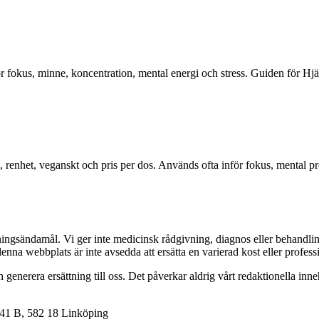
ör fokus, minne, koncentration, mental energi och stress. Guiden för Hjär
 renhet, veganskt och pris per dos. Används ofta inför fokus, mental pre
dningsändamål. Vi ger inte medicinsk rådgivning, diagnos eller behandli
denna webbplats är inte avsedda att ersätta en varierad kost eller profess
kan generera ersättning till oss. Det påverkar aldrig vårt redaktionella 
 41 B, 582 18 Linköping