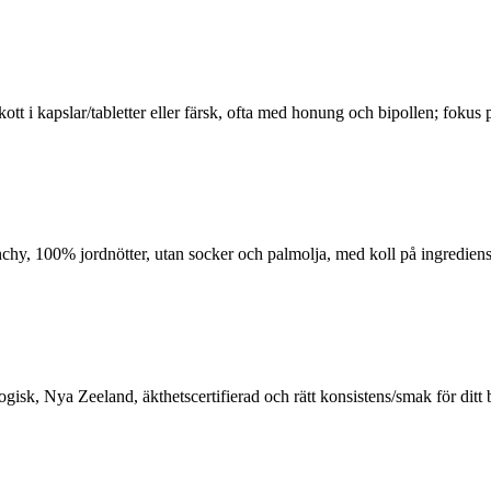
kott i kapslar/tabletter eller färsk, ofta med honung och bipollen; fokus
chy, 100% jordnötter, utan socker och palmolja, med koll på ingrediensli
Nya Zeeland, äkthetscertifierad och rätt konsistens/smak för ditt beho