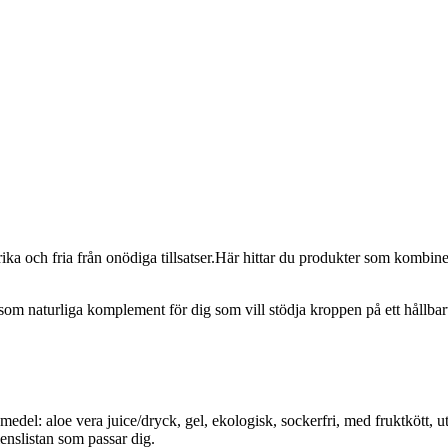
gsrika och fria från onödiga tillsatser.Här hittar du produkter som komb
om naturliga komplement för dig som vill stödja kroppen på ett hållbart
del: aloe vera juice/dryck, gel, ekologisk, sockerfri, med fruktkött, uta
enslistan som passar dig.