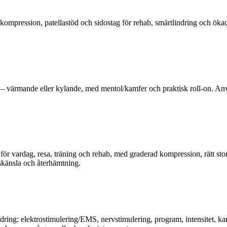
mpression, patellastöd och sidostag för rehab, smärtlindring och ökad 
 – värmande eller kylande, med mentol/kamfer och praktisk roll-on. Anv
r vardag, resa, träning och rehab, med graderad kompression, rätt storl
kskänsla och återhämtning.
ng: elektrostimulering/EMS, nervstimulering, program, intensitet, kanal