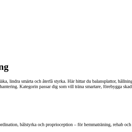
ng
ka, lindra smärta och återfå styrka. Här hittar du balansplattor, hållni
antering. Kategorin passar dig som vill träna smartare, förebygga skado
oordination, bålstyrka och proprioception – för hemmaträning, rehab och 