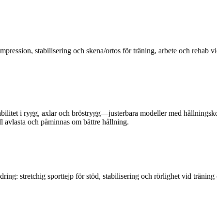
ssion, stabilisering och skena/ortos för träning, arbete och rehab vid
tabilitet i rygg, axlar och bröstrygg—justerbara modeller med hållning
ll avlasta och påminnas om bättre hållning.
ring: stretchig sporttejp för stöd, stabilisering och rörlighet vid träni