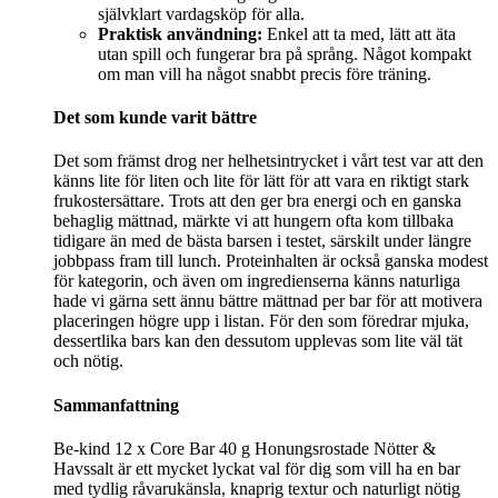
självklart vardagsköp för alla.
Praktisk användning:
Enkel att ta med, lätt att äta
utan spill och fungerar bra på språng. Något kompakt
om man vill ha något snabbt precis före träning.
Det som kunde varit bättre
Det som främst drog ner helhetsintrycket i vårt test var att den
känns lite för liten och lite för lätt för att vara en riktigt stark
frukostersättare. Trots att den ger bra energi och en ganska
behaglig mättnad, märkte vi att hungern ofta kom tillbaka
tidigare än med de bästa barsen i testet, särskilt under längre
jobbpass fram till lunch. Proteinhalten är också ganska modest
för kategorin, och även om ingredienserna känns naturliga
hade vi gärna sett ännu bättre mättnad per bar för att motivera
placeringen högre upp i listan. För den som föredrar mjuka,
dessertlika bars kan den dessutom upplevas som lite väl tät
och nötig.
Sammanfattning
Be-kind 12 x Core Bar 40 g Honungsrostade Nötter &
Havssalt är ett mycket lyckat val för dig som vill ha en bar
med tydlig råvarukänsla, knaprig textur och naturligt nötig