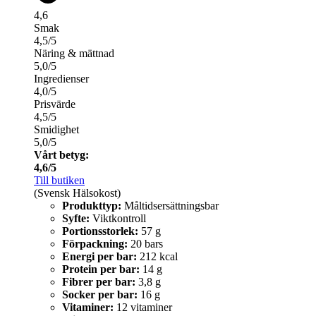
4,6
Smak
4,5/5
Näring & mättnad
5,0/5
Ingredienser
4,0/5
Prisvärde
4,5/5
Smidighet
5,0/5
Vårt betyg:
4,6/5
Till butiken
(Svensk Hälsokost)
Produkttyp:
Måltidsersättningsbar
Syfte:
Viktkontroll
Portionsstorlek:
57 g
Förpackning:
20 bars
Energi per bar:
212 kcal
Protein per bar:
14 g
Fibrer per bar:
3,8 g
Socker per bar:
16 g
Vitaminer:
12 vitaminer