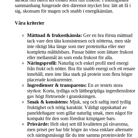
sammanhang fungerade den däremot mycket bra: lätt att få i
sig, skonsam för magen och snabb i energikänslan.
Våra kriterier
Mättnad & frukostkänsla:
Ger en bra första mättnad
tack vare den täta konsistensen och nötterna, men står
inte riktigt lika länge som mer proteinrika eller mer
kompletta måltidsbars. Passar bättre som lättare frukost
eller mellanmål än som enda frukost för alla.
Näringsprofil:
Naturlig och enkel profil med energi
från frukt och nötter. Bra för snabb energi och ett renare
innehåll, men inte lika stark på protein som flera högre
placerade konkurrenter.
Ingredienser & transparens:
En av testets stora
styrkor. Korta, tydliga och lättbegripliga ingredienslistor
gav högt förtroende i granskningen.
Smak & konsistens:
Mjuk, seg och saftig med tydlig
fruktighet och nötig karaktär. Väldigt uppskattad av
paneldeltagare som gillar naturlig smak, men något för
kompakt för den som föredrar krispigare bars.
Prisvärde:
Helt okej sett till kvaliteten på råvarorna,
men priset per bar blir högre än vissa enklare alternativ
och näringsmässigt får du inte samma proteinvärde för