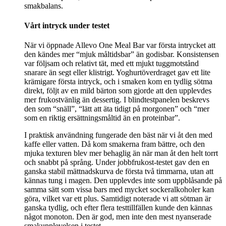
smakbalans.
Vårt intryck under testet
När vi öppnade Allevo One Meal Bar var första intrycket att
den kändes mer “mjuk måltidsbar” än godisbar. Konsistensen
var följsam och relativt tät, med ett mjukt tuggmotstånd
snarare än segt eller klistrigt. Yoghurtöverdraget gav ett lite
krämigare första intryck, och i smaken kom en tydlig sötma
direkt, följt av en mild bärton som gjorde att den upplevdes
mer frukostvänlig än dessertig. I blindtestpanelen beskrevs
den som “snäll”, “lätt att äta tidigt på morgonen” och “mer
som en riktig ersättningsmåltid än en proteinbar”.
I praktisk användning fungerade den bäst när vi åt den med
kaffe eller vatten. Då kom smakerna fram bättre, och den
mjuka texturen blev mer behaglig än när man åt den helt torrt
och snabbt på språng. Under jobbfrukost-testet gav den en
ganska stabil mättnadskurva de första två timmarna, utan att
kännas tung i magen. Den upplevdes inte som uppblåsande på
samma sätt som vissa bars med mycket sockeralkoholer kan
göra, vilket var ett plus. Samtidigt noterade vi att sötman är
ganska tydlig, och efter flera testtillfällen kunde den kännas
något monoton. Den är god, men inte den mest nyanserade
smakupplevelsen i testet.