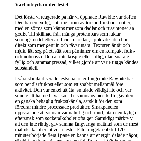
Vårt intryck under testet
Det första vi reagerade på när vi öppnade Rawbite var doften.
Den har en tydlig, naturlig arom av torkad frukt och nötter,
med en sötma som känns mer som dadlar och russintoner än
godis. Till skillnad från många proteinbars som luktar
sötningsmedel eller artificiell choklad, upplevdes den här
direkt som mer genuin och råvarunära. Texturen är tät och
mjuk, lätt seg på ett sätt som påminner om en kompakt frukt-
och nötmassa. Den är inte krispig eller luftig, utan snarare
fyllig och sammanpressad, vilket gjorde att varje tugga kändes
substantiell.
I våra standardiserade testsituationer fungerade Rawbite bäst
som pendlarfrukost eller som ett snabbt mellanmål före
aktivitet. Den var enkel att äta, smulade väldigt lite och var
smidig att ha med i väskan. Tillsammans med kaffe gav den
en ganska behaglig frukostkänsla, särskilt för den som
föredrar mindre processade produkter. Smakpanelen
uppskattade att sötman var naturlig och rund, utan den kyliga
eftersmak som sockeralkoholer ofta ger. Samtidigt märkte vi
att den inte riktigt gav samma långvariga mättnad som de mest
måltidslika alternativen i testet. Efter ungefär 60 till 120
minuter började flera i panelen känna att energin dalade något,
särskilt om baren åts ensam som full frukost. I träningsnära