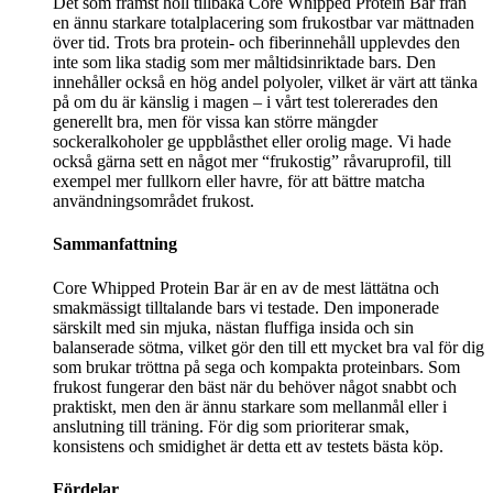
Det som främst höll tillbaka Core Whipped Protein Bar från
en ännu starkare totalplacering som frukostbar var mättnaden
över tid. Trots bra protein- och fiberinnehåll upplevdes den
inte som lika stadig som mer måltidsinriktade bars. Den
innehåller också en hög andel polyoler, vilket är värt att tänka
på om du är känslig i magen – i vårt test tolererades den
generellt bra, men för vissa kan större mängder
sockeralkoholer ge uppblåsthet eller orolig mage. Vi hade
också gärna sett en något mer “frukostig” råvaruprofil, till
exempel mer fullkorn eller havre, för att bättre matcha
användningsområdet frukost.
Sammanfattning
Core Whipped Protein Bar är en av de mest lättätna och
smakmässigt tilltalande bars vi testade. Den imponerade
särskilt med sin mjuka, nästan fluffiga insida och sin
balanserade sötma, vilket gör den till ett mycket bra val för dig
som brukar tröttna på sega och kompakta proteinbars. Som
frukost fungerar den bäst när du behöver något snabbt och
praktiskt, men den är ännu starkare som mellanmål eller i
anslutning till träning. För dig som prioriterar smak,
konsistens och smidighet är detta ett av testets bästa köp.
Fördelar