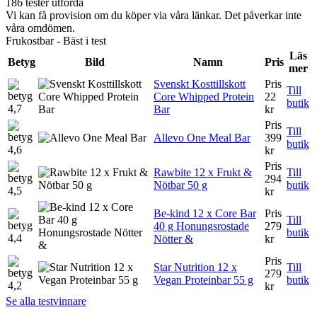
186 tester utförda
Vi kan få provision om du köper via våra länkar. Det påverkar inte
våra omdömen.
Frukostbar - Bäst i test
Läs
Betyg
Bild
Namn
Pris
mer
Svenskt Kosttillskott
Pris
Till
Core Whipped Protein
22
butik
4,7
Bar
kr
Pris
Till
Allevo One Meal Bar
399
butik
4,6
kr
Pris
Rawbite 12 x Frukt &
Till
294
Nötbar 50 g
butik
4,5
kr
Be-kind 12 x Core Bar
Pris
Till
40 g Honungsrostade
279
butik
4,4
Nötter &
kr
Pris
Star Nutrition 12 x
Till
279
Vegan Proteinbar 55 g
butik
4,2
kr
Se alla testvinnare