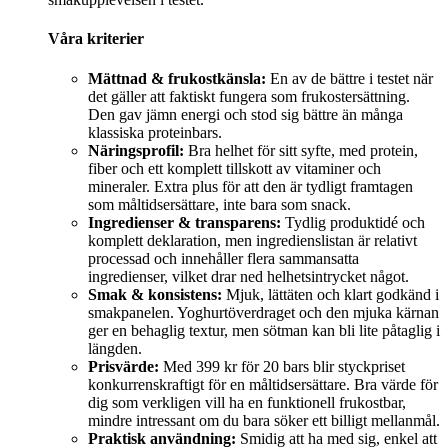
Våra kriterier
Mättnad & frukostkänsla:
En av de bättre i testet när
det gäller att faktiskt fungera som frukostersättning.
Den gav jämn energi och stod sig bättre än många
klassiska proteinbars.
Näringsprofil:
Bra helhet för sitt syfte, med protein,
fiber och ett komplett tillskott av vitaminer och
mineraler. Extra plus för att den är tydligt framtagen
som måltidsersättare, inte bara som snack.
Ingredienser & transparens:
Tydlig produktidé och
komplett deklaration, men ingredienslistan är relativt
processad och innehåller flera sammansatta
ingredienser, vilket drar ned helhetsintrycket något.
Smak & konsistens:
Mjuk, lättäten och klart godkänd i
smakpanelen. Yoghurtöverdraget och den mjuka kärnan
ger en behaglig textur, men sötman kan bli lite påtaglig i
längden.
Prisvärde:
Med 399 kr för 20 bars blir styckpriset
konkurrenskraftigt för en måltidsersättare. Bra värde för
dig som verkligen vill ha en funktionell frukostbar,
mindre intressant om du bara söker ett billigt mellanmål.
Praktisk användning:
Smidig att ha med sig, enkel att