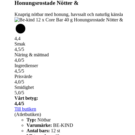
Honungsrostade Nötter &
Knaprig nötbar med honung, havssalt och naturlig känsla
4,4
Smak
4,5/5
Näring & mättnad
4,0/5
Ingredienser
4,5/5
Prisvärde
4,0/5
Smidighet
5,0/5
Vårt betyg:
4,4/5
Till butiken
(Atletbutiken)
Typ:
Nötbar
Varumärke:
BE-KIND
Antal bars:
12 st