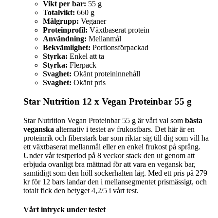
Vikt per bar:
55 g
Totalvikt:
660 g
Målgrupp:
Veganer
Proteinprofil:
Växtbaserat protein
Användning:
Mellanmål
Bekvämlighet:
Portionsförpackad
Styrka:
Enkel att ta
Styrka:
Flerpack
Svaghet:
Okänt proteininnehåll
Svaghet:
Okänt pris
Star Nutrition 12 x Vegan Proteinbar 55 g
Star Nutrition Vegan Proteinbar 55 g är vårt val som
bästa
veganska
alternativ i testet av frukostbars. Det här är en
proteinrik och fiberstark bar som riktar sig till dig som vill ha
ett växtbaserat mellanmål eller en enkel frukost på språng.
Under vår testperiod på 8 veckor stack den ut genom att
erbjuda ovanligt bra mättnad för att vara en vegansk bar,
samtidigt som den höll sockerhalten låg. Med ett pris på 279
kr för 12 bars landar den i mellansegmentet prismässigt, och
totalt fick den betyget 4,2/5 i vårt test.
Vårt intryck under testet