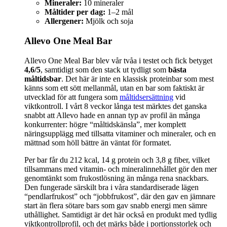
Mineraler:
10 mineraler
Måltider per dag:
1–2 mål
Allergener:
Mjölk och soja
Allevo One Meal Bar
Allevo One Meal Bar blev vår tvåa i testet och fick betyget
4,6/5
, samtidigt som den stack ut tydligt som
bästa
måltidsbar
. Det här är inte en klassisk proteinbar som mest
känns som ett sött mellanmål, utan en bar som faktiskt är
utvecklad för att fungera som
måltidsersättning
vid
viktkontroll. I vårt 8 veckor långa test märktes det ganska
snabbt att Allevo hade en annan typ av profil än många
konkurrenter: högre “måltidskänsla”, mer komplett
näringsupplägg med tillsatta vitaminer och mineraler, och en
mättnad som höll bättre än väntat för formatet.
Per bar får du 212 kcal, 14 g protein och 3,8 g fiber, vilket
tillsammans med vitamin- och mineralinnehållet gör den mer
genomtänkt som frukostlösning än många rena snackbars.
Den fungerade särskilt bra i våra standardiserade lägen
“pendlarfrukost” och “jobbfrukost”, där den gav en jämnare
start än flera sötare bars som gav snabb energi men sämre
uthållighet. Samtidigt är det här också en produkt med tydlig
viktkontrollprofil, och det märks både i portionsstorlek och