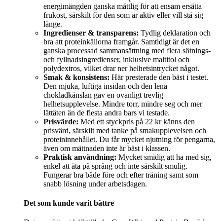
energimängden ganska måttlig för att ensam ersätta
frukost, särskilt för den som är aktiv eller vill stå sig
länge.
Ingredienser & transparens:
Tydlig deklaration och
bra att proteinkällorna framgår. Samtidigt är det en
ganska processad sammansättning med flera sötnings-
och fyllnadsingredienser, inklusive maltitol och
polydextros, vilket drar ner helhetsintrycket något.
Smak & konsistens:
Här presterade den bäst i testet.
Den mjuka, luftiga insidan och den lena
chokladkänslan gav en ovanligt trevlig
helhetsupplevelse. Mindre torr, mindre seg och mer
lättäten än de flesta andra bars vi testade.
Prisvärde:
Med ett styckpris på 22 kr känns den
prisvärd, särskilt med tanke på smakupplevelsen och
proteininnehållet. Du får mycket njutning för pengarna,
även om mättnaden inte är bäst i klassen.
Praktisk användning:
Mycket smidig att ha med sig,
enkel att äta på språng och inte särskilt smulig.
Fungerar bra både före och efter träning samt som
snabb lösning under arbetsdagen.
Det som kunde varit bättre