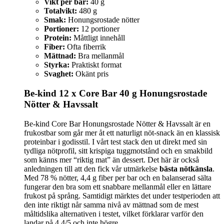
Vikt per bar:
40 g
Totalvikt:
480 g
Smak:
Honungsrostade nötter
Portioner:
12 portioner
Protein:
Måttligt innehåll
Fiber:
Ofta fiberrik
Mättnad:
Bra mellanmål
Styrka:
Praktiskt format
Svaghet:
Okänt pris
Be-kind 12 x Core Bar 40 g Honungsrostade
Nötter & Havssalt
Be-kind Core Bar Honungsrostade Nötter & Havssalt är en
frukostbar som går mer åt ett naturligt nöt-snack än en klassisk
proteinbar i godisstil. I vårt test stack den ut direkt med sin
tydliga nötprofil, sitt krispiga tuggmotstånd och en smakbild
som känns mer “riktig mat” än dessert. Det här är också
anledningen till att den fick vår utmärkelse
bästa nötkänsla
.
Med 78 % nötter, 4,4 g fiber per bar och en balanserad sälta
fungerar den bra som ett snabbare mellanmål eller en lättare
frukost på språng. Samtidigt märktes det under testperioden att
den inte riktigt når samma nivå av mättnad som de mest
måltidslika alternativen i testet, vilket förklarar varför den
landar på 4,4/5 och inte högre.