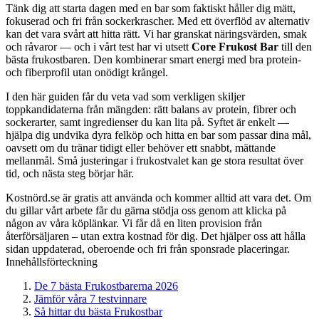
Tänk dig att starta dagen med en bar som faktiskt håller dig mätt,
fokuserad och fri från sockerkrascher. Med ett överflöd av alternativ
kan det vara svårt att hitta rätt. Vi har granskat näringsvärden, smak
och råvaror — och i vårt test har vi utsett
Core Frukost Bar
till den
bästa frukostbaren. Den kombinerar smart energi med bra protein-
och fiberprofil utan onödigt krångel.
I den här guiden får du veta vad som verkligen skiljer
toppkandidaterna från mängden: rätt balans av protein, fibrer och
sockerarter, samt ingredienser du kan lita på. Syftet är enkelt —
hjälpa dig undvika dyra felköp och hitta en bar som passar dina mål,
oavsett om du tränar tidigt eller behöver ett snabbt, mättande
mellanmål. Små justeringar i frukostvalet kan ge stora resultat över
tid, och nästa steg börjar här.
Kostnörd.se är gratis att använda och kommer alltid att vara det. Om
du gillar vårt arbete får du gärna stödja oss genom att klicka på
någon av våra köplänkar. Vi får då en liten provision från
återförsäljaren – utan extra kostnad för dig. Det hjälper oss att hålla
sidan uppdaterad, oberoende och fri från sponsrade placeringar.
Innehållsförteckning
De 7 bästa Frukostbarerna 2026
Jämför våra 7 testvinnare
Så hittar du bästa Frukostbar