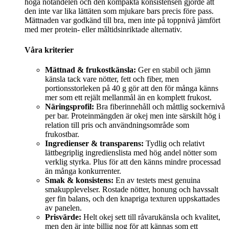
höga nötandelen och den kompakta konsistensen gjorde att
den inte var lika lättäten som mjukare bars precis före pass.
Mättnaden var godkänd till bra, men inte på toppnivå jämfört
med mer protein- eller måltidsinriktade alternativ.
Våra kriterier
Mättnad & frukostkänsla:
Ger en stabil och jämn
känsla tack vare nötter, fett och fiber, men
portionsstorleken på 40 g gör att den för många känns
mer som ett rejält mellanmål än en komplett frukost.
Näringsprofil:
Bra fiberinnehåll och måttlig sockernivå
per bar. Proteinmängden är okej men inte särskilt hög i
relation till pris och användningsområde som
frukostbar.
Ingredienser & transparens:
Tydlig och relativt
lättbegriplig ingredienslista med hög andel nötter som
verklig styrka. Plus för att den känns mindre processad
än många konkurrenter.
Smak & konsistens:
En av testets mest genuina
smakupplevelser. Rostade nötter, honung och havssalt
ger fin balans, och den knapriga texturen uppskattades
av panelen.
Prisvärde:
Helt okej sett till råvarukänsla och kvalitet,
men den är inte billig nog för att kännas som ett