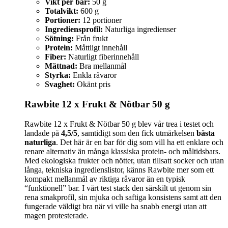
Vikt per bar:
50 g
Totalvikt:
600 g
Portioner:
12 portioner
Ingrediensprofil:
Naturliga ingredienser
Sötning:
Från frukt
Protein:
Måttligt innehåll
Fiber:
Naturligt fiberinnehåll
Mättnad:
Bra mellanmål
Styrka:
Enkla råvaror
Svaghet:
Okänt pris
Rawbite 12 x Frukt & Nötbar 50 g
Rawbite 12 x Frukt & Nötbar 50 g blev vår trea i testet och
landade på
4,5/5
, samtidigt som den fick utmärkelsen
bästa
naturliga
. Det här är en bar för dig som vill ha ett enklare och
renare alternativ än många klassiska protein- och måltidsbars.
Med ekologiska frukter och nötter, utan tillsatt socker och utan
långa, tekniska ingredienslistor, känns Rawbite mer som ett
kompakt mellanmål av riktiga råvaror än en typisk
“funktionell” bar. I vårt test stack den särskilt ut genom sin
rena smakprofil, sin mjuka och saftiga konsistens samt att den
fungerade väldigt bra när vi ville ha snabb energi utan att
magen protesterade.