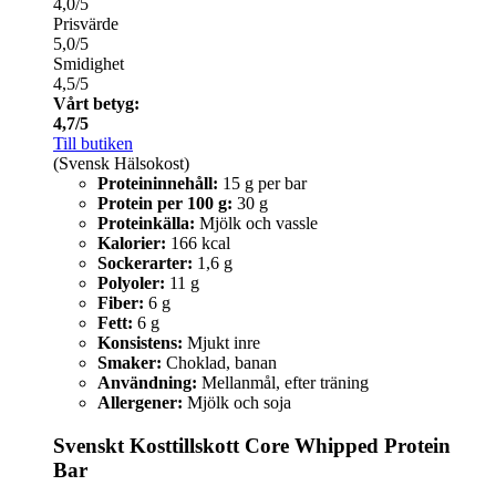
4,0/5
Prisvärde
5,0/5
Smidighet
4,5/5
Vårt betyg:
4,7/5
Till butiken
(Svensk Hälsokost)
Proteininnehåll:
15 g per bar
Protein per 100 g:
30 g
Proteinkälla:
Mjölk och vassle
Kalorier:
166 kcal
Sockerarter:
1,6 g
Polyoler:
11 g
Fiber:
6 g
Fett:
6 g
Konsistens:
Mjukt inre
Smaker:
Choklad, banan
Användning:
Mellanmål, efter träning
Allergener:
Mjölk och soja
Svenskt Kosttillskott Core Whipped Protein
Bar