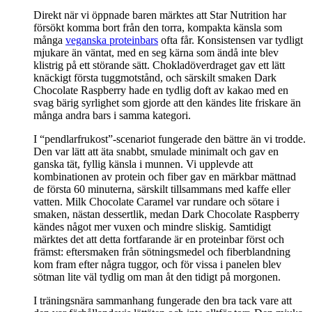
Direkt när vi öppnade baren märktes att Star Nutrition har
försökt komma bort från den torra, kompakta känsla som
många
veganska proteinbars
ofta får. Konsistensen var tydligt
mjukare än väntat, med en seg kärna som ändå inte blev
klistrig på ett störande sätt. Chokladöverdraget gav ett lätt
knäckigt första tuggmotstånd, och särskilt smaken Dark
Chocolate Raspberry hade en tydlig doft av kakao med en
svag bärig syrlighet som gjorde att den kändes lite friskare än
många andra bars i samma kategori.
I “pendlarfrukost”-scenariot fungerade den bättre än vi trodde.
Den var lätt att äta snabbt, smulade minimalt och gav en
ganska tät, fyllig känsla i munnen. Vi upplevde att
kombinationen av protein och fiber gav en märkbar mättnad
de första 60 minuterna, särskilt tillsammans med kaffe eller
vatten. Milk Chocolate Caramel var rundare och sötare i
smaken, nästan dessertlik, medan Dark Chocolate Raspberry
kändes något mer vuxen och mindre sliskig. Samtidigt
märktes det att detta fortfarande är en proteinbar först och
främst: eftersmaken från sötningsmedel och fiberblandning
kom fram efter några tuggor, och för vissa i panelen blev
sötman lite väl tydlig om man åt den tidigt på morgonen.
I träningsnära sammanhang fungerade den bra tack vare att