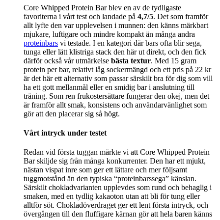
Core Whipped Protein Bar blev en av de tydligaste
favoriterna i vårt test och landade på
4,7/5
. Det som framför
allt lyfte den var upplevelsen i munnen: den känns märkbart
mjukare, luftigare och mindre kompakt än många andra
proteinbars
vi testade. I en kategori där bars ofta blir sega,
tunga eller lätt klistriga stack den här ut direkt, och den fick
därför också vår utmärkelse
bästa textur
. Med 15 gram
protein per bar, relativt låg sockermängd och ett pris på 22 kr
är det här ett alternativ som passar särskilt bra för dig som vill
ha ett gott mellanmål eller en smidig bar i anslutning till
träning. Som ren frukostersättare fungerar den okej, men det
är framför allt smak, konsistens och användarvänlighet som
gör att den placerar sig så högt.
Vårt intryck under testet
Redan vid första tuggan märkte vi att Core Whipped Protein
Bar skiljde sig från många konkurrenter. Den har ett mjukt,
nästan vispat inre som ger ett lättare och mer följsamt
tuggmotstånd än den typiska “proteinbarssega” känslan.
Särskilt chokladvarianten upplevdes som rund och behaglig i
smaken, med en tydlig kakaoton utan att bli för tung eller
alltför söt. Chokladöverdraget ger ett lent första intryck, och
övergången till den fluffigare kärnan gör att hela baren känns