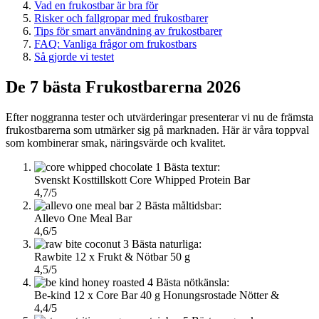
Vad en frukostbar är bra för
Risker och fallgropar med frukostbarer
Tips för smart användning av frukostbarer
FAQ: Vanliga frågor om frukostbars
Så gjorde vi testet
De 7 bästa Frukostbarerna 2026
Efter noggranna tester och utvärderingar presenterar vi nu de främsta
frukostbarerna som utmärker sig på marknaden. Här är våra toppval
som kombinerar smak, näringsvärde och kvalitet.
1
Bästa textur:
Svenskt Kosttillskott Core Whipped Protein Bar
4,7/5
2
Bästa måltidsbar:
Allevo One Meal Bar
4,6/5
3
Bästa naturliga:
Rawbite 12 x Frukt & Nötbar 50 g
4,5/5
4
Bästa nötkänsla:
Be-kind 12 x Core Bar 40 g Honungsrostade Nötter &
4,4/5