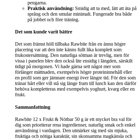
pengarna.
Praktisk användning:
Smidig att ta med, lätt att äta på
språng och den smular minimalt. Fungerade bra både
på jobbet och före träning.
Det som kunde varit bättre
Det som främst höll tillbaka Rawbite från en ännu högre
placering var att den inte känns fullt lika komplett som
frukostersättning. Den naturliga sötman är trevlig, men för
vissa i panelen blev den också lite ensidig i längden, särskilt
tidigt på morgonen. Vi hade gärna sett något mer som
förlänger mättnaden, exempelvis högre proteininnehåll eller
en profil som ger jämnare energi över längre tid. För den som
tränar hårt eller vill stå sig länge fram till lunch kan den därför
behöva kompletteras med exempelvis yoghurt, kvarg eller en
frukt.
Sammanfattning
Rawbite 12 x Frukt & Nötbar 50 g är ett mycket bra val för
dig som prioriterar rena ingredienser, naturlig smak och enkel
användning i vardagen. Den utmärker sig med sin mjuka,
fruktiga och nötiga karaktär, sin skonsamma magkänsla och