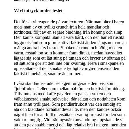
Vårt intryck under testet
Det första vi reagerade på var texturen. När man biter i baren
möts man av ett tydligt crunch från hela mandlar och
jordnötter, följt av en segare bindning från honung och sirap.
Den känns kompakt utan att vara hård, och den har ett rustikt
tuggmotstånd som gjorde att vi faktiskt åt den långsammare än
många andra bars i testet. Smaken är rund och nötig med en
varm, rostad ton som kommer fram direkt, medan havssaltet
lägger sig som ett lätt sting på tungan och bryter av sötman på
ett sätt som gör att den inte blir kvalmig. Flera i smakpanelen
uppskattade att den smakade tydligt av ingredienserna den
faktiskt innehåller, snarare än aromer.
I våra standardiserade testlägen fungerade den bäst som
“jobbfrukost” eller som mellanmål före en hektisk förmiddag.
Tillsammans med kaffe gav den en ganska vuxen och
välbalanserad smakupplevelse, där sältan och nötigheten kom
fram ännu tydligare. Som pendlarfrukost var den smidig att
äta och kladdade förhållandevis lite, men den kändes också
något liten för att fullt ut ersätta en vanlig frukost för den som
vaknar hungrig. Vid träningsnära användning uppskattade vi
att den gav snabb energi och låg relativt bra i magen, men den