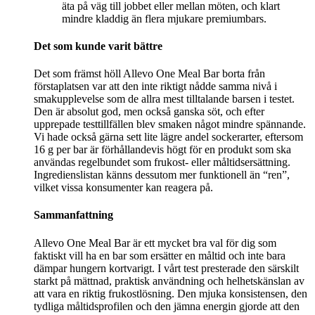
äta på väg till jobbet eller mellan möten, och klart
mindre kladdig än flera mjukare premiumbars.
Det som kunde varit bättre
Det som främst höll Allevo One Meal Bar borta från
förstaplatsen var att den inte riktigt nådde samma nivå i
smakupplevelse som de allra mest tilltalande barsen i testet.
Den är absolut god, men också ganska söt, och efter
upprepade testtillfällen blev smaken något mindre spännande.
Vi hade också gärna sett lite lägre andel sockerarter, eftersom
16 g per bar är förhållandevis högt för en produkt som ska
användas regelbundet som frukost- eller måltidsersättning.
Ingredienslistan känns dessutom mer funktionell än “ren”,
vilket vissa konsumenter kan reagera på.
Sammanfattning
Allevo One Meal Bar är ett mycket bra val för dig som
faktiskt vill ha en bar som ersätter en måltid och inte bara
dämpar hungern kortvarigt. I vårt test presterade den särskilt
starkt på mättnad, praktisk användning och helhetskänslan av
att vara en riktig frukostlösning. Den mjuka konsistensen, den
tydliga måltidsprofilen och den jämna energin gjorde att den