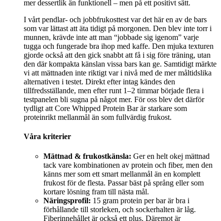
mer dessertlik än funktionell – men på ett positivt sätt.
I vårt pendlar- och jobbfrukosttest var det här en av de bars
som var lättast att äta tidigt på morgonen. Den blev inte torr i
munnen, krävde inte att man “jobbade sig igenom” varje
tugga och fungerade bra ihop med kaffe. Den mjuka texturen
gjorde också att den gick snabbt att få i sig före träning, utan
den där kompakta känslan vissa bars kan ge. Samtidigt märkte
vi att mättnaden inte riktigt var i nivå med de mer måltidslika
alternativen i testet. Direkt efter intag kändes den
tillfredsställande, men efter runt 1–2 timmar började flera i
testpanelen bli sugna på något mer. För oss blev det därför
tydligt att Core Whipped Protein Bar är starkare som
proteinrikt mellanmål än som fullvärdig frukost.
Våra kriterier
Mättnad & frukostkänsla:
Ger en helt okej mättnad
tack vare kombinationen av protein och fiber, men den
känns mer som ett smart mellanmål än en komplett
frukost för de flesta. Passar bäst på språng eller som
kortare lösning fram till nästa mål.
Näringsprofil:
15 gram protein per bar är bra i
förhållande till storleken, och sockerhalten är låg.
Fiberinnehållet är också ett plus. Däremot är