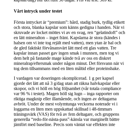
Vårt intryck under testet
Första intrycket är “premium”: hård, stadig burk, tydlig etikett
och stora, blanka kapslar som känns gedigna i handen. När vi
skruvade av locket möttes vi av en svag, ren “gelatindoft” och
en lätt mineralton – inget fränt. Kapslarna är stora (kändes i
halsen om vi inte tog rejält med vatten), men ytan är hal och
de gled faktiskt förvånansvärt lätt med ett glas vatten. Tre
kapslar innan passet gav ingen smak i munnen, men tog vi
dem helt på fastande mage kände två av oss en diskret
mineralrap/eftersmak under någon minut. Det försvann när vi
tog dem tillsammans med en liten måltid eller proteinshake.
I vardagen var doseringen okomplicerad. 1 g per kapsel
gjorde det lätt att nå 3 g/dag utan att räkna halvkapslar eller
skopor, och vi höll en hög följsamhet (vår totala compliance
var 96 % i testet). Magen höll sig lugn – inga rapporter om
riktiga magknip eller illamående, och ingen av deltagarna
avbröt. Under de mest volymtunga veckorna noterade vi i
loggarna en liten men uppskattad skillnad i 48‑timmars
träningsvärk (VAS) för två av fem deltagare, och gruppens
generella “redo‑för‑nästa‑pass”-känsla var marginellt bättre
jämfört med baseline. Precis som väntat var effekten inte