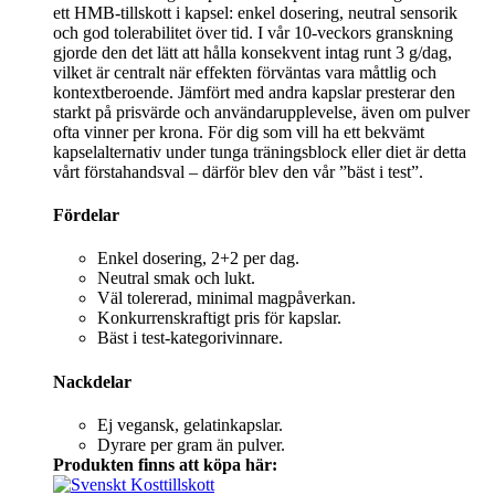
ett HMB-tillskott i kapsel: enkel dosering, neutral sensorik
och god tolerabilitet över tid. I vår 10‑veckors granskning
gjorde den det lätt att hålla konsekvent intag runt 3 g/dag,
vilket är centralt när effekten förväntas vara måttlig och
kontextberoende. Jämfört med andra kapslar presterar den
starkt på prisvärde och användarupplevelse, även om pulver
ofta vinner per krona. För dig som vill ha ett bekvämt
kapselalternativ under tunga träningsblock eller diet är detta
vårt förstahandsval – därför blev den vår ”bäst i test”.
Fördelar
Enkel dosering, 2+2 per dag.
Neutral smak och lukt.
Väl tolererad, minimal magpåverkan.
Konkurrenskraftigt pris för kapslar.
Bäst i test-kategorivinnare.
Nackdelar
Ej vegansk, gelatinkapslar.
Dyrare per gram än pulver.
Produkten finns att köpa här: