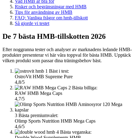
Vad HMB är bra för
Risker och begränsningar med HMB
Tips för användning av HMB
FAQ: Vanliga frågor om hmb-tillskott
Så gjorde vi testet
De 7 bästa HMB-tillskotten 2026
Efter noggranna tester och analyser av marknadens ledande HMB-
produkter presenterar vi här våra toppval för bästa HMB. Upptäck
vilken produkt som passar dina träningsbehov bäst.
1
Bäst i test:
OstroVit HMB Supreme Pure
4,8/5
2
Bästa billiga:
RAW HMB Mega Caps
4,7/5
3
Bästa premiumvalet:
Olimp Sports Nutrition HMB Mega Caps
4,6/5
4
Bästa veganska:
Double Wood Supplements HMB