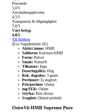
Prisvärde
5,0/5
Användarupplevelse
4,5/5
Transparens & tillgänglighet
5,0/5
Vårt betyg:
4,8/5
Till butiken
(Eco Supplements SE)
Aktivt ämne:
HMB
Saltform:
Kalcium-HMB
Form:
Pulver
Smak:
Naturell
Tillsatser:
Inga
Doseringsflex:
Hög
Rek. dagsdos:
3 gram
Portioner:
Ej angivet
Pris/portion:
Okänt
mg/SEK:
Okänt
Styrka:
Ren råvara
Svaghet:
Okänd prisbild
OstroVit HMB Supreme Pure