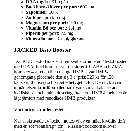
DAA mg/kr:
91 mg/kr
Bockhornsklöver per port:
600 mg
Saponiner:
50 %
Zink per port:
5 mg
Magnesium per port:
100 mg
Vitamin B6 per port:
1,4 mg
Piperin per port:
2,5 mg
Mineralformer:
Citrat, glukonat
JACKED Testo Booster
JACKED Testo Booster är en kvällsformulerad “testobooster”
med DAA, bockhornsklöver (Testofen), GABA och ZMA-
komplex – samt en liten mängd HMB. I vår HMB-
genomgång placerade den sig 3:a (pris: 329 kr för 120
kapslar/30 doser) och vi satte betyget 4,4/5. Den fick även
utmärkelsen
kundfavoriten
tack vare sin välbalanserade
kvällskänsla och enkla dosering, även om HMB-innehållet är
lågt jämfört med renodlade HMB-produkter.
Vårt intryck under testet
När vi skruvade av locket möttes vi av en mild, kryddig doft
med en söt “lönnsirap”-ton – klassiskt bockhornsklöver.