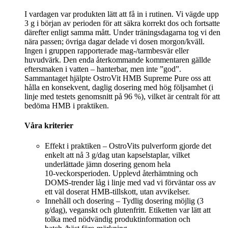
I vardagen var produkten lätt att få in i rutinen. Vi vägde upp
3 g i början av perioden för att säkra korrekt dos och fortsatte
därefter enligt samma mått. Under träningsdagarna tog vi den
nära passen; övriga dagar delade vi dosen morgon/kväll.
Ingen i gruppen rapporterade mag-/tarmbesvär eller
huvudvärk. Den enda återkommande kommentaren gällde
eftersmaken i vatten – hanterbar, men inte ”god”.
Sammantaget hjälpte OstroVit HMB Supreme Pure oss att
hålla en konsekvent, daglig dosering med hög följsamhet (i
linje med testets genomsnitt på 96 %), vilket är centralt för att
bedöma HMB i praktiken.
Våra kriterier
Effekt i praktiken – OstroVits pulverform gjorde det
enkelt att nå 3 g/dag utan kapselstaplar, vilket
underlättade jämn dosering genom hela
10‑veckorsperioden. Upplevd återhämtning och
DOMS-trender låg i linje med vad vi förväntar oss av
ett väl doserat HMB‑tillskott, utan avvikelser.
Innehåll och dosering – Tydlig dosering möjlig (3
g/dag), veganskt och glutenfritt. Etiketten var lätt att
tolka med nödvändig produktinformation och