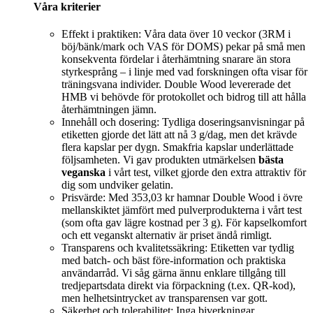
Våra kriterier
Effekt i praktiken: Våra data över 10 veckor (3RM i
böj/bänk/mark och VAS för DOMS) pekar på små men
konsekventa fördelar i återhämtning snarare än stora
styrkesprång – i linje med vad forskningen ofta visar för
träningsvana individer. Double Wood levererade det
HMB vi behövde för protokollet och bidrog till att hålla
återhämtningen jämn.
Innehåll och dosering: Tydliga doseringsanvisningar på
etiketten gjorde det lätt att nå 3 g/dag, men det krävde
flera kapslar per dygn. Smakfria kapslar underlättade
följsamheten. Vi gav produkten utmärkelsen
bästa
veganska
i vårt test, vilket gjorde den extra attraktiv för
dig som undviker gelatin.
Prisvärde: Med 353,03 kr hamnar Double Wood i övre
mellanskiktet jämfört med pulverprodukterna i vårt test
(som ofta gav lägre kostnad per 3 g). För kapselkomfort
och ett veganskt alternativ är priset ändå rimligt.
Transparens och kvalitetssäkring: Etiketten var tydlig
med batch- och bäst före-information och praktiska
användarråd. Vi såg gärna ännu enklare tillgång till
tredjepartsdata direkt via förpackning (t.ex. QR-kod),
men helhetsintrycket av transparensen var gott.
Säkerhet och tolerabilitet: Inga biverkningar