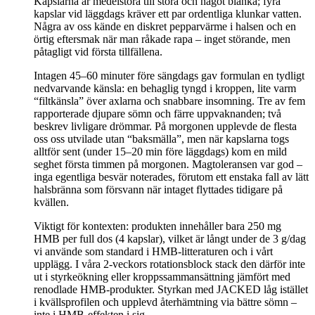
Kapslarna är medelstora till stora och något blanka; fyra
kapslar vid läggdags kräver ett par ordentliga klunkar vatten.
Några av oss kände en diskret pepparvärme i halsen och en
örtig eftersmak när man råkade rapa – inget störande, men
påtagligt vid första tillfällena.
Intagen 45–60 minuter före sängdags gav formulan en tydligt
nedvarvande känsla: en behaglig tyngd i kroppen, lite varm
“filtkänsla” över axlarna och snabbare insomning. Tre av fem
rapporterade djupare sömn och färre uppvaknanden; två
beskrev livligare drömmar. På morgonen upplevde de flesta
oss oss utvilade utan “baksmälla”, men när kapslarna togs
alltför sent (under 15–20 min före läggdags) kom en mild
seghet första timmen på morgonen. Magtoleransen var god –
inga egentliga besvär noterades, förutom ett enstaka fall av lätt
halsbränna som försvann när intaget flyttades tidigare på
kvällen.
Viktigt för kontexten: produkten innehåller bara 250 mg
HMB per full dos (4 kapslar), vilket är långt under de 3 g/dag
vi använde som standard i HMB-litteraturen och i vårt
upplägg. I våra 2-veckors rotationsblock stack den därför inte
ut i styrkeökning eller kroppssammansättning jämfört med
renodlade HMB-produkter. Styrkan med JACKED låg istället
i kvällsprofilen och upplevd återhämtning via bättre sömn –
inte i HMB-effekten i sig.