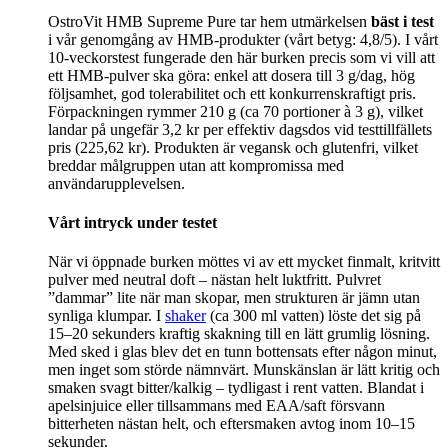
OstroVit HMB Supreme Pure tar hem utmärkelsen
bäst i test
i vår genomgång av HMB-produkter (vårt betyg: 4,8/5). I vårt
10‑veckorstest fungerade den här burken precis som vi vill att
ett HMB‑pulver ska göra: enkel att dosera till 3 g/dag, hög
följsamhet, god tolerabilitet och ett konkurrenskraftigt pris.
Förpackningen rymmer 210 g (ca 70 portioner à 3 g), vilket
landar på ungefär 3,2 kr per effektiv dagsdos vid testtillfällets
pris (225,62 kr). Produkten är vegansk och glutenfri, vilket
breddar målgruppen utan att kompromissa med
användarupplevelsen.
Vårt intryck under testet
När vi öppnade burken möttes vi av ett mycket finmalt, kritvitt
pulver med neutral doft – nästan helt luktfritt. Pulvret
”dammar” lite när man skopar, men strukturen är jämn utan
synliga klumpar. I
shaker
(ca 300 ml vatten) löste det sig på
15–20 sekunders kraftig skakning till en lätt grumlig lösning.
Med sked i glas blev det en tunn bottensats efter någon minut,
men inget som störde nämnvärt. Munskänslan är lätt kritig och
smaken svagt bitter/kalkig – tydligast i rent vatten. Blandat i
apelsinjuice eller tillsammans med EAA/saft försvann
bitterheten nästan helt, och eftersmaken avtog inom 10–15
sekunder.