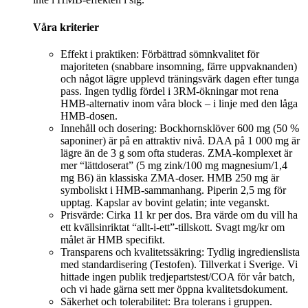
Våra kriterier
Effekt i praktiken: Förbättrad sömnkvalitet för
majoriteten (snabbare insomning, färre uppvaknanden)
och något lägre upplevd träningsvärk dagen efter tunga
pass. Ingen tydlig fördel i 3RM-ökningar mot rena
HMB-alternativ inom våra block – i linje med den låga
HMB-dosen.
Innehåll och dosering: Bockhornsklöver 600 mg (50 %
saponiner) är på en attraktiv nivå. DAA på 1 000 mg är
lägre än de 3 g som ofta studeras. ZMA-komplexet är
mer “lättdoserat” (5 mg zink/100 mg magnesium/1,4
mg B6) än klassiska ZMA-doser. HMB 250 mg är
symboliskt i HMB-sammanhang. Piperin 2,5 mg för
upptag. Kapslar av bovint gelatin; inte veganskt.
Prisvärde: Cirka 11 kr per dos. Bra värde om du vill ha
ett kvällsinriktat “allt-i-ett”-tillskott. Svagt mg/kr om
målet är HMB specifikt.
Transparens och kvalitetssäkring: Tydlig ingredienslista
med standardisering (Testofen). Tillverkat i Sverige. Vi
hittade ingen publik tredjepartstest/COA för vår batch,
och vi hade gärna sett mer öppna kvalitetsdokument.
Säkerhet och tolerabilitet: Bra tolerans i gruppen.