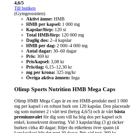
4,6/5
Till butiken
(Gymgrossisten)
Aktivt ämne:
HMB
HMB per kapsel:
1 000 mg
Kapslar/förp:
120 st
Total HMB/förp:
120 000 mg
Daglig dos:
2–4 kapslar
HMB per dag:
2 000–4 000 mg
Antal dagar:
30–60 dagar
Pris:
369 kr
Pris/kapsel:
3,08 kr
Pris/dag:
6,15–12,30 kr
mg per krona:
325 mg/kr
Övriga aktiva ämnen:
Inga
Olimp Sports Nutrition HMB Mega Caps
Olimp HMB Mega Caps är en ren HMB‑produkt med 1 000
mg per kapsel i en robust burk om 120 kapslar. Den placerade
sig som nummer 2 i vårt test (betyg 4,6/5) och är vårt
bästa
premiumvalet
för dig som vill ha hög dos per kapsel och
enkel, konsekvent dosering. Vid 3 kapslar/dag (3 g) räcker
burken cirka 40 dagar; följer du etikettens övre spann (4
kapslar/dag) blir det runt 30 dagar. Pris vid test: 369 kr.