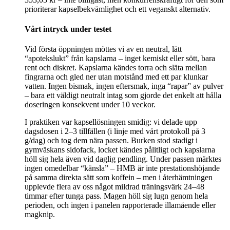
prioriterar kapselbekvämlighet och ett veganskt alternativ.
Vårt intryck under testet
Vid första öppningen möttes vi av en neutral, lätt
“apotekslukt” från kapslarna – inget kemiskt eller sött, bara
rent och diskret. Kapslarna kändes torra och släta mellan
fingrarna och gled ner utan motstånd med ett par klunkar
vatten. Ingen bismak, ingen eftersmak, inga “rapar” av pulver
– bara ett väldigt neutralt intag som gjorde det enkelt att hålla
doseringen konsekvent under 10 veckor.
I praktiken var kapsellösningen smidig: vi delade upp
dagsdosen i 2–3 tillfällen (i linje med vårt protokoll på 3
g/dag) och tog dem nära passen. Burken stod stadigt i
gymväskans sidofack, locket kändes pålitligt och kapslarna
höll sig hela även vid daglig pendling. Under passen märktes
ingen omedelbar “känsla” – HMB är inte prestationshöjande
på samma direkta sätt som koffein – men i återhämtningen
upplevde flera av oss något mildrad träningsvärk 24–48
timmar efter tunga pass. Magen höll sig lugn genom hela
perioden, och ingen i panelen rapporterade illamående eller
magknip.