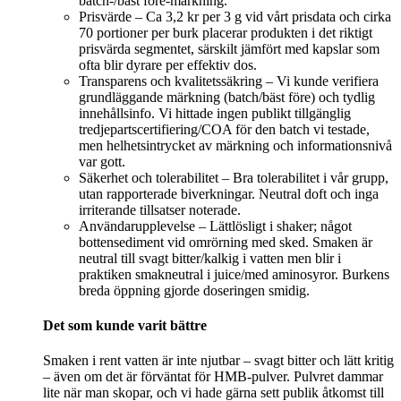
batch-/bäst före‑märkning.
Prisvärde – Ca 3,2 kr per 3 g vid vårt prisdata och cirka
70 portioner per burk placerar produkten i det riktigt
prisvärda segmentet, särskilt jämfört med kapslar som
ofta blir dyrare per effektiv dos.
Transparens och kvalitetssäkring – Vi kunde verifiera
grundläggande märkning (batch/bäst före) och tydlig
innehållsinfo. Vi hittade ingen publikt tillgänglig
tredjepartscertifiering/COA för den batch vi testade,
men helhetsintrycket av märkning och informationsnivå
var gott.
Säkerhet och tolerabilitet – Bra tolerabilitet i vår grupp,
utan rapporterade biverkningar. Neutral doft och inga
irriterande tillsatser noterade.
Användarupplevelse – Lättlösligt i shaker; något
bottensediment vid omrörning med sked. Smaken är
neutral till svagt bitter/kalkig i vatten men blir i
praktiken smakneutral i juice/med aminosyror. Burkens
breda öppning gjorde doseringen smidig.
Det som kunde varit bättre
Smaken i rent vatten är inte njutbar – svagt bitter och lätt kritig
– även om det är förväntat för HMB‑pulver. Pulvret dammar
lite när man skopar, och vi hade gärna sett publik åtkomst till