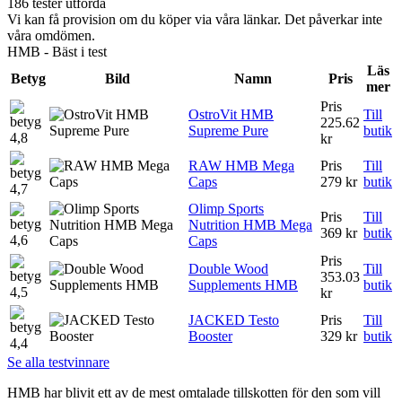
186 tester utförda
Vi kan få provision om du köper via våra länkar. Det påverkar inte
våra omdömen.
HMB - Bäst i test
Läs
Betyg
Bild
Namn
Pris
mer
Pris
OstroVit HMB
Till
225.62
Supreme Pure
butik
4,8
kr
RAW HMB Mega
Pris
Till
Caps
279 kr
butik
4,7
Olimp Sports
Pris
Till
Nutrition HMB Mega
369 kr
butik
4,6
Caps
Pris
Double Wood
Till
353.03
Supplements HMB
butik
4,5
kr
JACKED Testo
Pris
Till
Booster
329 kr
butik
4,4
Se alla testvinnare
HMB har blivit ett av de mest omtalade tillskotten för den som vill