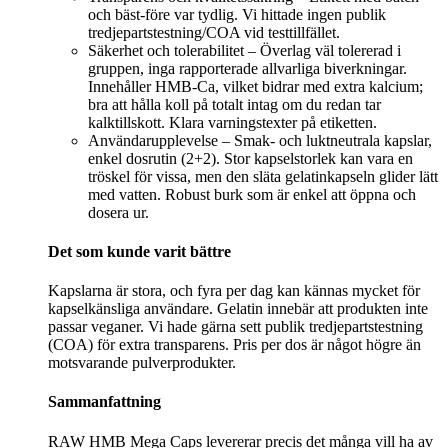
och bäst‑före var tydlig. Vi hittade ingen publik
tredjepartstestning/COA vid testtillfället.
Säkerhet och tolerabilitet – Överlag väl tolererad i
gruppen, inga rapporterade allvarliga biverkningar.
Innehåller HMB-Ca, vilket bidrar med extra kalcium;
bra att hålla koll på totalt intag om du redan tar
kalktillskott. Klara varningstexter på etiketten.
Användarupplevelse – Smak- och luktneutrala kapslar,
enkel dosrutin (2+2). Stor kapselstorlek kan vara en
tröskel för vissa, men den släta gelatinkapseln glider lätt
med vatten. Robust burk som är enkel att öppna och
dosera ur.
Det som kunde varit bättre
Kapslarna är stora, och fyra per dag kan kännas mycket för
kapselkänsliga användare. Gelatin innebär att produkten inte
passar veganer. Vi hade gärna sett publik tredjepartstestning
(COA) för extra transparens. Pris per dos är något högre än
motsvarande pulverprodukter.
Sammanfattning
RAW HMB Mega Caps levererar precis det många vill ha av