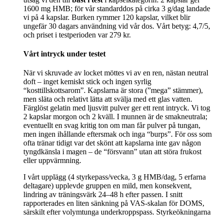
1600 mg HMB; för vår standarddos på cirka 3 g/dag landade
vi på 4 kapslar. Burken rymmer 120 kapslar, vilket blir
ungefär 30 dagars användning vid vår dos. Vårt betyg: 4,7/5,
och priset i testperioden var 279 kr.
Vårt intryck under testet
När vi skruvade av locket möttes vi av en ren, nästan neutral
doft – inget kemiskt stick och ingen syrlig
“kosttillskottsarom”. Kapslarna är stora (”mega” stämmer),
men släta och relativt lätta att svälja med ett glas vatten.
Färglöst gelatin med ljusvitt pulver ger ett rent intryck. Vi tog
2 kapslar morgon och 2 kväll. I munnen är de smakneutrala;
eventuellt en svag kritig ton om man får pulver på tungan,
men ingen ihållande eftersmak och inga “burps”. För oss som
ofta tränar tidigt var det skönt att kapslarna inte gav någon
tyngdkänsla i magen – de “försvann” utan att störa frukost
eller uppvärmning.
I vårt upplägg (4 styrkepass/vecka, 3 g HMB/dag, 5 erfarna
deltagare) upplevde gruppen en mild, men konsekvent,
lindring av träningsvärk 24–48 h efter passen. I snitt
rapporterades en liten sänkning på VAS-skalan för DOMS,
särskilt efter volymtunga underkroppspass. Styrkeökningarna