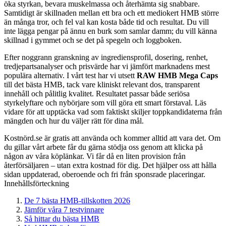
öka styrkan, bevara muskelmassa och återhämta sig snabbare.
Samtidigt är skillnaden mellan ett bra och ett mediokert HMB större
än många tror, och fel val kan kosta både tid och resultat. Du vill
inte lägga pengar på ännu en burk som samlar damm; du vill känna
skillnad i gymmet och se det på spegeln och loggboken.
Efter noggrann granskning av ingrediensprofil, dosering, renhet,
tredjepartsanalyser och prisvärde har vi jämfört marknadens mest
populära alternativ. I vårt test har vi utsett
RAW HMB Mega Caps
till det bästa HMB, tack vare kliniskt relevant dos, transparent
innehåll och pålitlig kvalitet. Resultatet passar både seriösa
styrkelyftare och nybörjare som vill göra ett smart förstaval. Läs
vidare för att upptäcka vad som faktiskt skiljer toppkandidaterna från
mängden och hur du väljer rätt för dina mål.
Kostnörd.se är gratis att använda och kommer alltid att vara det. Om
du gillar vårt arbete får du gärna stödja oss genom att klicka på
någon av våra köplänkar. Vi får då en liten provision från
återförsäljaren – utan extra kostnad för dig. Det hjälper oss att hålla
sidan uppdaterad, oberoende och fri från sponsrade placeringar.
Innehållsförteckning
De 7 bästa HMB-tillskotten 2026
Jämför våra 7 testvinnare
Så hittar du bästa HMB