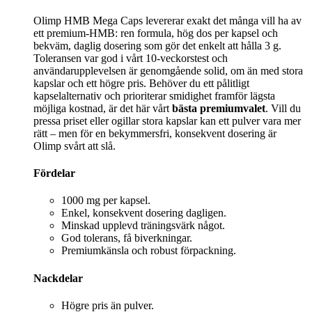
Olimp HMB Mega Caps levererar exakt det många vill ha av
ett premium-HMB: ren formula, hög dos per kapsel och
bekväm, daglig dosering som gör det enkelt att hålla 3 g.
Toleransen var god i vårt 10‑veckorstest och
användarupplevelsen är genomgående solid, om än med stora
kapslar och ett högre pris. Behöver du ett pålitligt
kapselalternativ och prioriterar smidighet framför lägsta
möjliga kostnad, är det här vårt
bästa premiumvalet
. Vill du
pressa priset eller ogillar stora kapslar kan ett pulver vara mer
rätt – men för en bekymmersfri, konsekvent dosering är
Olimp svårt att slå.
Fördelar
1000 mg per kapsel.
Enkel, konsekvent dosering dagligen.
Minskad upplevd träningsvärk något.
God tolerans, få biverkningar.
Premiumkänsla och robust förpackning.
Nackdelar
Högre pris än pulver.