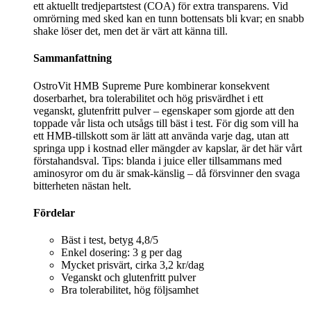
ett aktuellt tredjepartstest (COA) för extra transparens. Vid
omrörning med sked kan en tunn bottensats bli kvar; en snabb
shake löser det, men det är värt att känna till.
Sammanfattning
OstroVit HMB Supreme Pure kombinerar konsekvent
doserbarhet, bra tolerabilitet och hög prisvärdhet i ett
veganskt, glutenfritt pulver – egenskaper som gjorde att den
toppade vår lista och utsågs till bäst i test. För dig som vill ha
ett HMB‑tillskott som är lätt att använda varje dag, utan att
springa upp i kostnad eller mängder av kapslar, är det här vårt
förstahandsval. Tips: blanda i juice eller tillsammans med
aminosyror om du är smak‑känslig – då försvinner den svaga
bitterheten nästan helt.
Fördelar
Bäst i test, betyg 4,8/5
Enkel dosering: 3 g per dag
Mycket prisvärt, cirka 3,2 kr/dag
Veganskt och glutenfritt pulver
Bra tolerabilitet, hög följsamhet