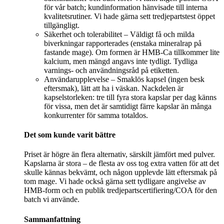
för vår batch; kundinformation hänvisade till interna
kvalitetsrutiner. Vi hade gärna sett tredjepartstest öppet
tillgängligt.
Säkerhet och tolerabilitet – Väldigt få och milda
biverkningar rapporterades (enstaka mineralrap på
fastande mage). Om formen är HMB‑Ca tillkommer lite
kalcium, men mängd angavs inte tydligt. Tydliga
varnings‑ och användningsråd på etiketten.
Användarupplevelse – Smaklös kapsel (ingen besk
eftersmak), lätt att ha i väskan. Nackdelen är
kapselstorleken: tre till fyra stora kapslar per dag känns
för vissa, men det är samtidigt färre kapslar än många
konkurrenter för samma totaldos.
Det som kunde varit bättre
Priset är högre än flera alternativ, särskilt jämfört med pulver.
Kapslarna är stora – de flesta av oss tog extra vatten för att det
skulle kännas bekvämt, och någon upplevde lätt eftersmak på
tom mage. Vi hade också gärna sett tydligare angivelse av
HMB‑form och en publik tredjepartscertifiering/COA för den
batch vi använde.
Sammanfattning