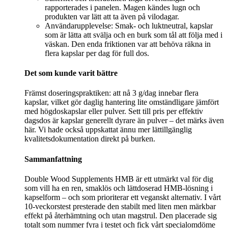
rapporterades i panelen. Magen kändes lugn och
produkten var lätt att ta även på vilodagar.
Användarupplevelse: Smak- och luktneutral, kapslar
som är lätta att svälja och en burk som tål att följa med i
väskan. Den enda friktionen var att behöva räkna in
flera kapslar per dag för full dos.
Det som kunde varit bättre
Främst doseringspraktiken: att nå 3 g/dag innebar flera
kapslar, vilket gör daglig hantering lite omständligare jämfört
med högdoskapslar eller pulver. Sett till pris per effektiv
dagsdos är kapslar generellt dyrare än pulver – det märks även
här. Vi hade också uppskattat ännu mer lättillgänglig
kvalitetsdokumentation direkt på burken.
Sammanfattning
Double Wood Supplements HMB är ett utmärkt val för dig
som vill ha en ren, smaklös och lättdoserad HMB-lösning i
kapselform – och som prioriterar ett veganskt alternativ. I vårt
10-veckorstest presterade den stabilt med liten men märkbar
effekt på återhämtning och utan magstrul. Den placerade sig
totalt som nummer fyra i testet och fick vårt specialomdöme