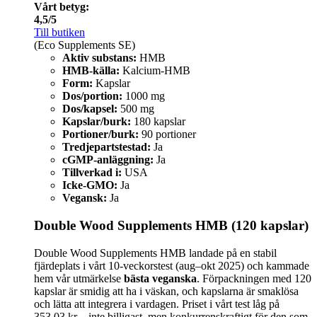
Vårt betyg:
4,5/5
Till butiken
(Eco Supplements SE)
Aktiv substans:
HMB
HMB-källa:
Kalcium-HMB
Form:
Kapslar
Dos/portion:
1000 mg
Dos/kapsel:
500 mg
Kapslar/burk:
180 kapslar
Portioner/burk:
90 portioner
Tredjepartstestad:
Ja
cGMP-anläggning:
Ja
Tillverkad i:
USA
Icke-GMO:
Ja
Vegansk:
Ja
Double Wood Supplements HMB (120 kapslar)
Double Wood Supplements HMB landade på en stabil
fjärdeplats i vårt 10-veckorstest (aug–okt 2025) och kammade
hem vår utmärkelse
bästa veganska
. Förpackningen med 120
kapslar är smidig att ha i väskan, och kapslarna är smaklösa
och lätta att integrera i vardagen. Priset i vårt test låg på
353,03 kr – inte billigast, men konkurrenskraftigt för den som