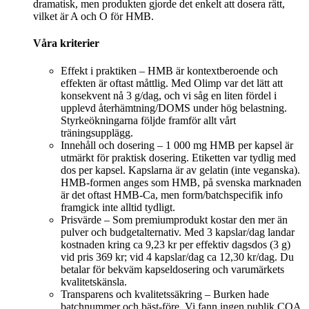
dramatisk, men produkten gjorde det enkelt att dosera rätt,
vilket är A och O för HMB.
Våra kriterier
Effekt i praktiken – HMB är kontextberoende och
effekten är oftast måttlig. Med Olimp var det lätt att
konsekvent nå 3 g/dag, och vi såg en liten fördel i
upplevd återhämtning/DOMS under hög belastning.
Styrkeökningarna följde framför allt vårt
träningsupplägg.
Innehåll och dosering – 1 000 mg HMB per kapsel är
utmärkt för praktisk dosering. Etiketten var tydlig med
dos per kapsel. Kapslarna är av gelatin (inte veganska).
HMB‑formen anges som HMB, på svenska marknaden
är det oftast HMB‑Ca, men form/batchspecifik info
framgick inte alltid tydligt.
Prisvärde – Som premiumprodukt kostar den mer än
pulver och budgetalternativ. Med 3 kapslar/dag landar
kostnaden kring ca 9,23 kr per effektiv dagsdos (3 g)
vid pris 369 kr; vid 4 kapslar/dag ca 12,30 kr/dag. Du
betalar för bekväm kapseldosering och varumärkets
kvalitetskänsla.
Transparens och kvalitetssäkring – Burken hade
batchnummer och bäst‑före. Vi fann ingen publik COA