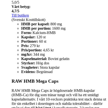
5,0/5
Vårt betyg:
4,7/5
Till butiken
(Svenskt Kosttillskott)
HMB per kapsel:
800 mg
HMB per portion:
1600 mg
Form:
Kalcium-HMB
Kapslar:
120 st
Portioner:
60 st
Pris:
279 kr
Pris/portion:
4,65 kr
mg/kr:
344 mg
Kapselmaterial:
Bovint gelatin
Styrkor:
Hög dos
Svagheter:
Stora kapslar
Evidens:
Begränsad
RAW HMB Mega Caps
RAW HMB Mega Caps är högdoserade HMB-kapslar
(HMB-Ca) för dig som tränar tungt och vill ha ett smidigt
kapselalternativ. I vårt 10‑veckors praktiska test stack denna ut
för sin enkelhet i doseringen och stabila tolerabilitet – därför
utsåg vi den till
bäst i test
i kapselkategorin. 2 kapslar ger