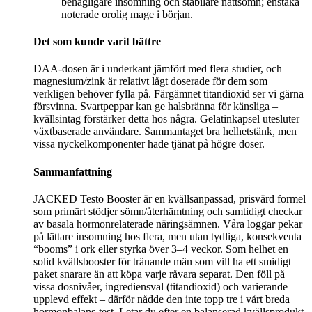
behagligare insomning och stabilare nattsömn; enstaka
noterade orolig mage i början.
Det som kunde varit bättre
DAA-dosen är i underkant jämfört med flera studier, och
magnesium/zink är relativt lågt doserade för dem som
verkligen behöver fylla på. Färgämnet titandioxid ser vi gärna
försvinna. Svartpeppar kan ge halsbränna för känsliga –
kvällsintag förstärker detta hos några. Gelatinkapsel utesluter
växtbaserade användare. Sammantaget bra helhetstänk, men
vissa nyckelkomponenter hade tjänat på högre doser.
Sammanfattning
JACKED Testo Booster är en kvällsanpassad, prisvärd formel
som primärt stödjer sömn/återhämtning och samtidigt checkar
av basala hormonrelaterade näringsämnen. Våra loggar pekar
på lättare insomning hos flera, men utan tydliga, konsekventa
“booms” i ork eller styrka över 3–4 veckor. Som helhet en
solid kvällsbooster för tränande män som vill ha ett smidigt
paket snarare än att köpa varje råvara separat. Den föll på
vissa dosnivåer, ingrediensval (titandioxid) och varierande
upplevd effekt – därför nådde den inte topp tre i vårt breda
hormonbalans-test. Letar du efter en balanserad kvällsprodukt