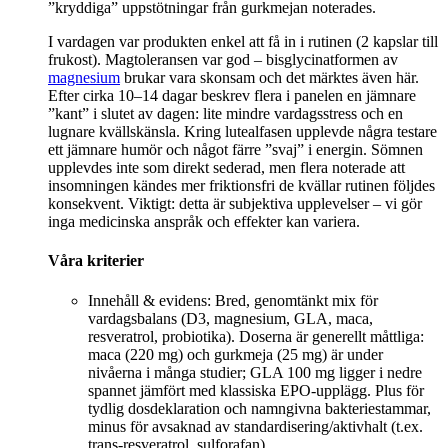
”kryddiga” uppstötningar från gurkmejan noterades.
I vardagen var produkten enkel att få in i rutinen (2 kapslar till
frukost). Magtoleransen var god – bisglycinatformen av
magnesium
brukar vara skonsam och det märktes även här.
Efter cirka 10–14 dagar beskrev flera i panelen en jämnare
”kant” i slutet av dagen: lite mindre vardagsstress och en
lugnare kvällskänsla. Kring lutealfasen upplevde några testare
ett jämnare humör och något färre ”svaj” i energin. Sömnen
upplevdes inte som direkt sederad, men flera noterade att
insomningen kändes mer friktionsfri de kvällar rutinen följdes
konsekvent. Viktigt: detta är subjektiva upplevelser – vi gör
inga medicinska anspråk och effekter kan variera.
Våra kriterier
Innehåll & evidens: Bred, genomtänkt mix för
vardagsbalans (D3, magnesium, GLA, maca,
resveratrol, probiotika). Doserna är generellt måttliga:
maca (220 mg) och gurkmeja (25 mg) är under
nivåerna i många studier; GLA 100 mg ligger i nedre
spannet jämfört med klassiska EPO-upplägg. Plus för
tydlig dosdeklaration och namngivna bakteriestammar,
minus för avsaknad av standardisering/aktivhalt (t.ex.
trans-resveratrol, sulforafan).