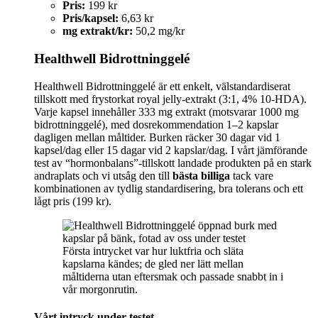
Pris:
199 kr
Pris/kapsel:
6,63 kr
mg extrakt/kr:
50,2 mg/kr
Healthwell Bidrottninggelé
Healthwell Bidrottninggelé är ett enkelt, välstandardiserat
tillskott med frystorkat royal jelly-extrakt (3:1, 4% 10-HDA).
Varje kapsel innehåller 333 mg extrakt (motsvarar 1000 mg
bidrottninggelé), med dosrekommendation 1–2 kapslar
dagligen mellan måltider. Burken räcker 30 dagar vid 1
kapsel/dag eller 15 dagar vid 2 kapslar/dag. I vårt jämförande
test av “hormonbalans”-tillskott landade produkten på en stark
andraplats och vi utsåg den till
bästa billiga
tack vare
kombinationen av tydlig standardisering, bra tolerans och ett
lågt pris (199 kr).
Första intrycket var hur luktfria och släta
kapslarna kändes; de gled ner lätt mellan
måltiderna utan eftersmak och passade snabbt in i
vår morgonrutin.
Vårt intryck under testet