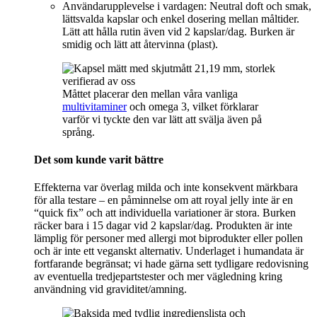
Användarupplevelse i vardagen: Neutral doft och smak,
lättsvalda kapslar och enkel dosering mellan måltider.
Lätt att hålla rutin även vid 2 kapslar/dag. Burken är
smidig och lätt att återvinna (plast).
Måttet placerar den mellan våra vanliga
multivitaminer
och omega 3, vilket förklarar
varför vi tyckte den var lätt att svälja även på
språng.
Det som kunde varit bättre
Effekterna var överlag milda och inte konsekvent märkbara
för alla testare – en påminnelse om att royal jelly inte är en
“quick fix” och att individuella variationer är stora. Burken
räcker bara i 15 dagar vid 2 kapslar/dag. Produkten är inte
lämplig för personer med allergi mot biprodukter eller pollen
och är inte ett veganskt alternativ. Underlaget i humandata är
fortfarande begränsat; vi hade gärna sett tydligare redovisning
av eventuella tredjepartstester och mer vägledning kring
användning vid graviditet/amning.