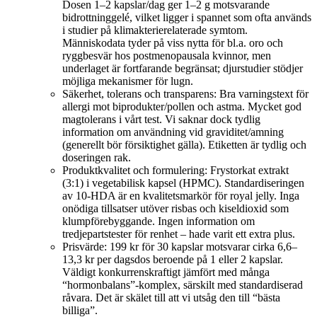
Dosen 1–2 kapslar/dag ger 1–2 g motsvarande
bidrottninggelé, vilket ligger i spannet som ofta används
i studier på klimakterierelaterade symtom.
Människodata tyder på viss nytta för bl.a. oro och
ryggbesvär hos postmenopausala kvinnor, men
underlaget är fortfarande begränsat; djurstudier stödjer
möjliga mekanismer för lugn.
Säkerhet, tolerans och transparens: Bra varningstext för
allergi mot biprodukter/pollen och astma. Mycket god
magtolerans i vårt test. Vi saknar dock tydlig
information om användning vid graviditet/amning
(generellt bör försiktighet gälla). Etiketten är tydlig och
doseringen rak.
Produktkvalitet och formulering: Frystorkat extrakt
(3:1) i vegetabilisk kapsel (HPMC). Standardiseringen
av 10-HDA är en kvalitetsmarkör för royal jelly. Inga
onödiga tillsatser utöver risbas och kiseldioxid som
klumpförebyggande. Ingen information om
tredjepartstester för renhet – hade varit ett extra plus.
Prisvärde: 199 kr för 30 kapslar motsvarar cirka 6,6–
13,3 kr per dagsdos beroende på 1 eller 2 kapslar.
Väldigt konkurrenskraftigt jämfört med många
“hormonbalans”-komplex, särskilt med standardiserad
råvara. Det är skälet till att vi utsåg den till “bästa
billiga”.