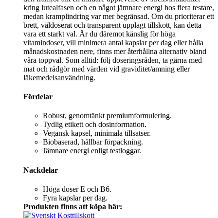
kring lutealfasen och en något jämnare energi hos flera testare,
medan kramplindring var mer begränsad. Om du prioriterar ett
brett, väldoserat och transparent upplagt tillskott, kan detta
vara ett starkt val. Är du däremot känslig för höga
vitamindoser, vill minimera antal kapslar per dag eller hålla
månadskostnaden nere, finns mer återhållna alternativ bland
våra toppval. Som alltid: följ doseringsråden, ta gärna med
mat och rådgör med vården vid graviditet/amning eller
läkemedelsanvändning.
Fördelar
Robust, genomtänkt premiumformulering.
Tydlig etikett och dosinformation.
Vegansk kapsel, minimala tillsatser.
Biobaserad, hållbar förpackning.
Jämnare energi enligt testloggar.
Nackdelar
Höga doser E och B6.
Fyra kapslar per dag.
Produkten finns att köpa här: