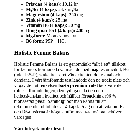
Pris/dag (4 kaps):
10,12 kr
Mg/kr (4 kaps):
24,7 mg/kr
Magnesium (4 kaps):
250 mg
Zink (4 kaps):
25 mg
Vitamin B6 (4 kaps):
20 mg
Dong quai 10:1 (4 kaps):
400 mg
Mg-form:
Magnesiumcitrat
B6-form:
P5P + HCl
Holistic Femme Balans
Holistic Femme Balans är ett genomtänkt “allt-i-ett”-tillskott
för kvinnors hormonella välmående med magnesiumcitrat, B6
(inkl. P-5-P), zinkcitrat samt växtextrakten dong quai och
damiana. I vårt jämförande test landade den på tredje plats och
vi gav den utmärkelsen
bästa premiumvalet
tack vare den
robusta formuleringen, den tydliga etiketten och
helhetskänslan i kvalitet och hållbar förpackning (96 %
biobaserad plast). Samtidigt bör man känna till att
rekommenderad full dos är 4 kapslar/dag och att vitamin E-
och B6-nivåerna är höga jämfört med vad många behöver i
vardagen.
Vårt intryck under testet