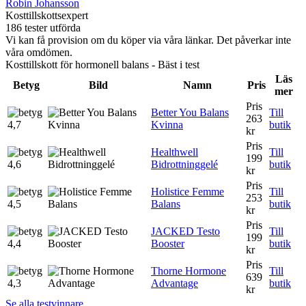
Robin Johansson
Kosttillskottsexpert
186 tester utförda
Vi kan få provision om du köper via våra länkar. Det påverkar inte
våra omdömen.
Kosttillskott för hormonell balans - Bäst i test
Läs
Betyg
Bild
Namn
Pris
mer
Pris
Better You Balans
Till
263
4,7
Kvinna
butik
kr
Pris
Healthwell
Till
199
4,6
Bidrottninggelé
butik
kr
Pris
Holistice Femme
Till
253
4,5
Balans
butik
kr
Pris
JACKED Testo
Till
199
4,4
Booster
butik
kr
Pris
Thorne Hormone
Till
639
4,3
Advantage
butik
kr
Se alla testvinnare