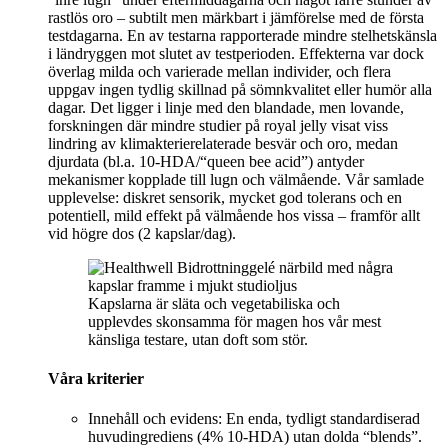
rastlös oro – subtilt men märkbart i jämförelse med de första
testdagarna. En av testarna rapporterade mindre stelhetskänsla
i ländryggen mot slutet av testperioden. Effekterna var dock
överlag milda och varierade mellan individer, och flera
uppgav ingen tydlig skillnad på sömnkvalitet eller humör alla
dagar. Det ligger i linje med den blandade, men lovande,
forskningen där mindre studier på royal jelly visat viss
lindring av klimakterierelaterade besvär och oro, medan
djurdata (bl.a. 10-HDA/“queen bee acid”) antyder
mekanismer kopplade till lugn och välmående. Vår samlade
upplevelse: diskret sensorik, mycket god tolerans och en
potentiell, mild effekt på välmående hos vissa – framför allt
vid högre dos (2 kapslar/dag).
Kapslarna är släta och vegetabiliska och
upplevdes skonsamma för magen hos vår mest
känsliga testare, utan doft som stör.
Våra kriterier
Innehåll och evidens: En enda, tydligt standardiserad
huvudingrediens (4% 10-HDA) utan dolda “blends”.