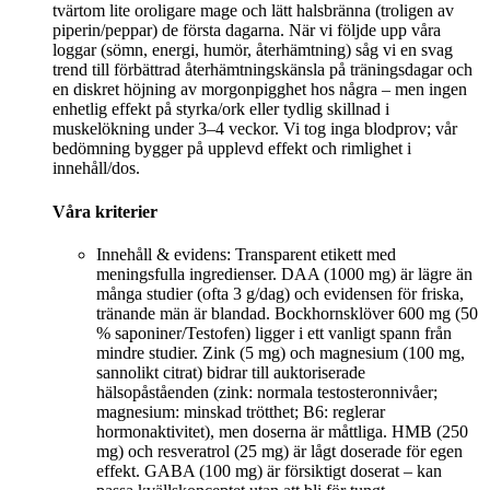
tvärtom lite oroligare mage och lätt halsbränna (troligen av
piperin/peppar) de första dagarna. När vi följde upp våra
loggar (sömn, energi, humör, återhämtning) såg vi en svag
trend till förbättrad återhämtningskänsla på träningsdagar och
en diskret höjning av morgonpigghet hos några – men ingen
enhetlig effekt på styrka/ork eller tydlig skillnad i
muskelökning under 3–4 veckor. Vi tog inga blodprov; vår
bedömning bygger på upplevd effekt och rimlighet i
innehåll/dos.
Våra kriterier
Innehåll & evidens: Transparent etikett med
meningsfulla ingredienser. DAA (1000 mg) är lägre än
många studier (ofta 3 g/dag) och evidensen för friska,
tränande män är blandad. Bockhornsklöver 600 mg (50
% saponiner/Testofen) ligger i ett vanligt spann från
mindre studier. Zink (5 mg) och magnesium (100 mg,
sannolikt citrat) bidrar till auktoriserade
hälsopåståenden (zink: normala testosteronnivåer;
magnesium: minskad trötthet; B6: reglerar
hormonaktivitet), men doserna är måttliga. HMB (250
mg) och resveratrol (25 mg) är lågt doserade för egen
effekt. GABA (100 mg) är försiktigt doserat – kan