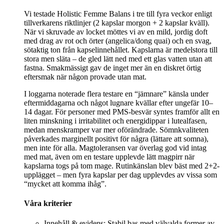
Vi testade Holistic Femme Balans i tre till fyra veckor enligt
tillverkarens riktlinjer (2 kapslar morgon + 2 kapslar kväll).
När vi skruvade av locket möttes vi av en mild, jordig doft
med drag av rot och örter (angelica/dong quai) och en svag,
sötaktig ton från kapselinnehållet. Kapslarna är medelstora till
stora men släta – de gled lätt ned med ett glas vatten utan att
fastna. Smakmässigt gav de inget mer än en diskret örtig
eftersmak när någon provade utan mat.
I loggarna noterade flera testare en “jämnare” känsla under
eftermiddagarna och något lugnare kvällar efter ungefär 10–
14 dagar. För personer med PMS-besvär syntes framför allt en
liten minskning i irritabilitet och energidippar i lutealfasen,
medan menskramper var mer oförändrade. Sömnkvaliteten
påverkades marginellt positivt för några (lättare att somna),
men inte för alla. Magtoleransen var överlag god vid intag
med mat, även om en testare upplevde lätt magpirr när
kapslarna togs på tom mage. Rutinkänslan blev bäst med 2+2-
upplägget – men fyra kapslar per dag upplevdes av vissa som
“mycket att komma ihåg”.
Våra kriterier
Innehåll & evidens: Stabil bas med välvalda former av