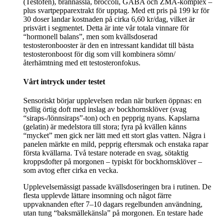
(Testofen), brännässla, broccoli, GABA och ZMA-komplex –
plus svartpepparextrakt för upptag. Med ett pris på 199 kr för
30 doser landar kostnaden på cirka 6,60 kr/dag, vilket är
prisvärt i segmentet. Detta är inte vår totala vinnare för
“hormonell balans”, men som kvällsdoserad
testosteronbooster är den en intressant kandidat till bästa
testosteronboost för dig som vill kombinera sömn/
återhämtning med ett testosteronfokus.
Vårt intryck under testet
Sensoriskt börjar upplevelsen redan när burken öppnas: en
tydlig örtig doft med inslag av bockhornsklöver (svag
“siraps-/lönnsiraps”-ton) och en pepprig nyans. Kapslarna
(gelatin) är medelstora till stora; fyra på kvällen känns
“mycket” men gick ner lätt med ett stort glas vatten. Några i
panelen märkte en mild, pepprig eftersmak och enstaka rapar
första kvällarna. Två testare noterade en svag, sötaktig
kroppsdofter på morgonen – typiskt för bockhornsklöver –
som avtog efter cirka en vecka.
Upplevelsemässigt passade kvällsdoseringen bra i rutinen. De
flesta upplevde lättare insomning och något färre
uppvaknanden efter 7–10 dagars regelbunden användning,
utan tung “baksmällekänsla” på morgonen. En testare hade