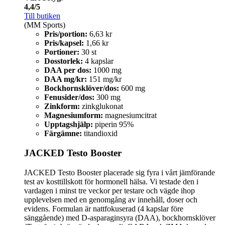
4,4/5
Till butiken
(MM Sports)
Pris/portion:
6,63 kr
Pris/kapsel:
1,66 kr
Portioner:
30 st
Dosstorlek:
4 kapslar
DAA per dos:
1000 mg
DAA mg/kr:
151 mg/kr
Bockhornsklöver/dos:
600 mg
Fenusider/dos:
300 mg
Zinkform:
zinkglukonat
Magnesiumform:
magnesiumcitrat
Upptagshjälp:
piperin 95%
Färgämne:
titandioxid
JACKED Testo Booster
JACKED Testo Booster placerade sig fyra i vårt jämförande
test av kosttillskott för hormonell hälsa. Vi testade den i
vardagen i minst tre veckor per testare och vägde ihop
upplevelsen med en genomgång av innehåll, doser och
evidens. Formulan är nattfokuserad (4 kapslar före
sänggående) med D-asparaginsyra (DAA), bockhornsklöver