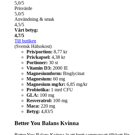
5,0/5
Prisvärde
5,0/5
Användning & smak
4,5/5
Vårt betyg:
4,7/5
Till butiken
(Svensk Hälsokost)
Pris/portion:
8,77 kr
Pris/kapsel:
4,38 kr
Portioner:
30 st
Vitamin D3:
2000 IE
Magnesiumform:
Bisglycinat
Magnesium:
60 mg
Magnesium mg/kr:
6,85 mg/kr
Probiotika:
1 mrd CFU
GLA:
100 mg
Resveratrol:
100 mg
Maca:
220 mg
Betyg:
4,83/5
Better You Balans Kvinna
Better You Balans Kvinna är ett brett sammansatt tillskott för