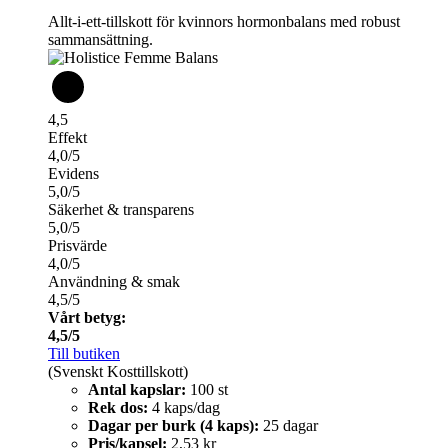
Allt-i-ett-tillskott för kvinnors hormonbalans med robust
sammansättning.
4,5
Effekt
4,0/5
Evidens
5,0/5
Säkerhet & transparens
5,0/5
Prisvärde
4,0/5
Användning & smak
4,5/5
Vårt betyg:
4,5/5
Till butiken
(Svenskt Kosttillskott)
Antal kapslar:
100 st
Rek dos:
4 kaps/dag
Dagar per burk (4 kaps):
25 dagar
Pris/kapsel:
2,53 kr