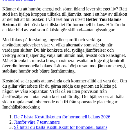
Känner du att humör, energi och sömn ibland lever sitt eget liv? Rätt
stöd kan hjälpa kroppen tillbaka till jämvikt, men i ett hav av tillskott
är det lätt att bli osäker. I vårt test har vi utsett
Better You Balans
Kvinna
till det bästa kosttillskottet för hormonell balans. Här får du
en klar bild av vad som faktiskt gör skillnad—utan gissningar.
Med fokus på forskning, ingrediensprofil och verkliga
användarupplevelser visar vi vilka alternativ som står sig när
vardagen skiftar. Du får konkreta råd, tydliga jämförelser och
verktyg som hjälper dig välja rätt utifrån mål, livsstil och känslighet.
Målet är enkelt: minska brus, maximera resultat och ge dig kontroll
över din hormonella balans. Låt oss börja resan mot jämnare energi,
stabilare humör och bättre återhämtning.
Kostnörd.se är gratis att använda och kommer alltid att vara det. Om
du gillar vårt arbete får du gärna stödja oss genom att klicka på
någon av våra köplänkar. Vi får då en liten provision från
återförsäljaren – utan extra kostnad för dig. Det hjälper oss att hålla
sidan uppdaterad, oberoende och fri från sponsrade placeringar.
Innehållsförteckning
De 7 bästa Kosttillskotten för hormonell balans 2026
Jämför våra 7 testvinnare
Så hittar du bästa Kosttillskott för hormonell balans