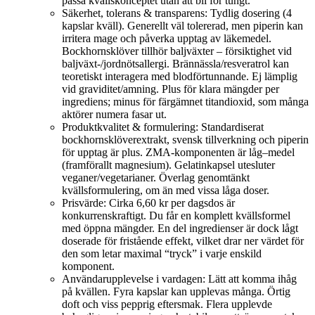
passa kvällskonceptet utan att bli för tungt.
Säkerhet, tolerans & transparens: Tydlig dosering (4
kapslar kväll). Generellt väl tolererad, men piperin kan
irritera mage och påverka upptag av läkemedel.
Bockhornsklöver tillhör baljväxter – försiktighet vid
baljväxt-/jordnötsallergi. Brännässla/resveratrol kan
teoretiskt interagera med blodförtunnande. Ej lämplig
vid graviditet/amning. Plus för klara mängder per
ingrediens; minus för färgämnet titandioxid, som många
aktörer numera fasar ut.
Produktkvalitet & formulering: Standardiserat
bockhornsklöverextrakt, svensk tillverkning och piperin
för upptag är plus. ZMA-komponenten är låg–medel
(framförallt magnesium). Gelatinkapsel utesluter
veganer/vegetarianer. Överlag genomtänkt
kvällsformulering, om än med vissa låga doser.
Prisvärde: Cirka 6,60 kr per dagsdos är
konkurrenskraftigt. Du får en komplett kvällsformel
med öppna mängder. En del ingredienser är dock lågt
doserade för fristående effekt, vilket drar ner värdet för
den som letar maximal “tryck” i varje enskild
komponent.
Användarupplevelse i vardagen: Lätt att komma ihåg
på kvällen. Fyra kapslar kan upplevas många. Örtig
doft och viss pepprig eftersmak. Flera upplevde