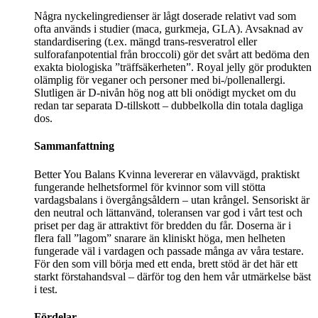
Några nyckelingredienser är lågt doserade relativt vad som
ofta används i studier (maca, gurkmeja, GLA). Avsaknad av
standardisering (t.ex. mängd trans-resveratrol eller
sulforafanpotential från broccoli) gör det svårt att bedöma den
exakta biologiska ”träffsäkerheten”. Royal jelly gör produkten
olämplig för veganer och personer med bi-/pollenallergi.
Slutligen är D‑nivån hög nog att bli onödigt mycket om du
redan tar separata D‑tillskott – dubbelkolla din totala dagliga
dos.
Sammanfattning
Better You Balans Kvinna levererar en välavvägd, praktiskt
fungerande helhetsformel för kvinnor som vill stötta
vardagsbalans i övergångsåldern – utan krångel. Sensoriskt är
den neutral och lättanvänd, toleransen var god i vårt test och
priset per dag är attraktivt för bredden du får. Doserna är i
flera fall ”lagom” snarare än kliniskt höga, men helheten
fungerade väl i vardagen och passade många av våra testare.
För den som vill börja med ett enda, brett stöd är det här ett
starkt förstahandsval – därför tog den hem vår utmärkelse bäst
i test.
Fördelar