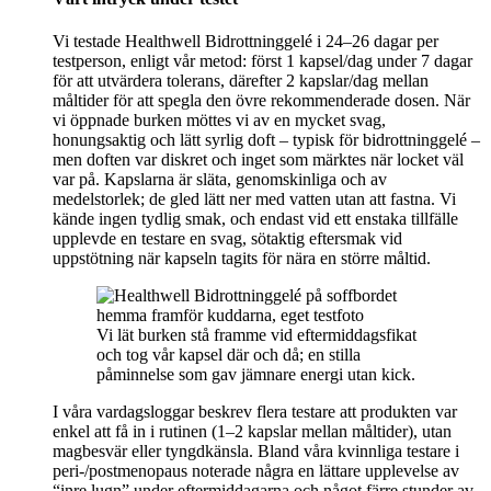
Vi testade Healthwell Bidrottninggelé i 24–26 dagar per
testperson, enligt vår metod: först 1 kapsel/dag under 7 dagar
för att utvärdera tolerans, därefter 2 kapslar/dag mellan
måltider för att spegla den övre rekommenderade dosen. När
vi öppnade burken möttes vi av en mycket svag,
honungsaktig och lätt syrlig doft – typisk för bidrottninggelé –
men doften var diskret och inget som märktes när locket väl
var på. Kapslarna är släta, genomskinliga och av
medelstorlek; de gled lätt ner med vatten utan att fastna. Vi
kände ingen tydlig smak, och endast vid ett enstaka tillfälle
upplevde en testare en svag, sötaktig eftersmak vid
uppstötning när kapseln tagits för nära en större måltid.
Vi lät burken stå framme vid eftermiddagsfikat
och tog vår kapsel där och då; en stilla
påminnelse som gav jämnare energi utan kick.
I våra vardagsloggar beskrev flera testare att produkten var
enkel att få in i rutinen (1–2 kapslar mellan måltider), utan
magbesvär eller tyngdkänsla. Bland våra kvinnliga testare i
peri-/postmenopaus noterade några en lättare upplevelse av
“inre lugn” under eftermiddagarna och något färre stunder av