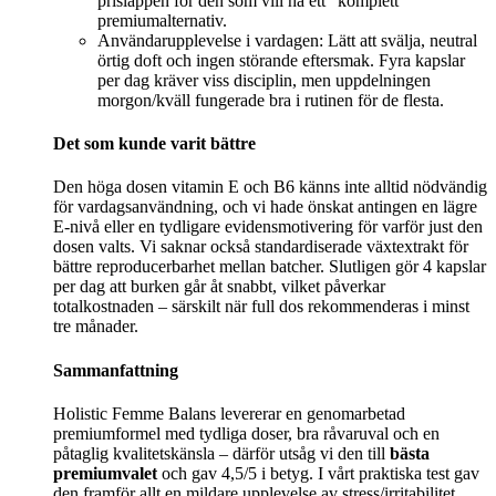
prislappen för den som vill ha ett “komplett”
premiumalternativ.
Användarupplevelse i vardagen: Lätt att svälja, neutral
örtig doft och ingen störande eftersmak. Fyra kapslar
per dag kräver viss disciplin, men uppdelningen
morgon/kväll fungerade bra i rutinen för de flesta.
Det som kunde varit bättre
Den höga dosen vitamin E och B6 känns inte alltid nödvändig
för vardagsanvändning, och vi hade önskat antingen en lägre
E-nivå eller en tydligare evidensmotivering för varför just den
dosen valts. Vi saknar också standardiserade växtextrakt för
bättre reproducerbarhet mellan batcher. Slutligen gör 4 kapslar
per dag att burken går åt snabbt, vilket påverkar
totalkostnaden – särskilt när full dos rekommenderas i minst
tre månader.
Sammanfattning
Holistic Femme Balans levererar en genomarbetad
premiumformel med tydliga doser, bra råvaruval och en
påtaglig kvalitetskänsla – därför utsåg vi den till
bästa
premiumvalet
och gav 4,5/5 i betyg. I vårt praktiska test gav
den framför allt en mildare upplevelse av stress/irritabilitet