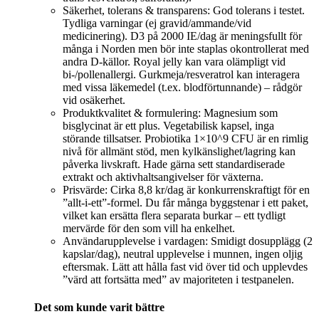
Säkerhet, tolerans & transparens: God tolerans i testet.
Tydliga varningar (ej gravid/ammande/vid
medicinering). D3 på 2000 IE/dag är meningsfullt för
många i Norden men bör inte staplas okontrollerat med
andra D‑källor. Royal jelly kan vara olämpligt vid
bi-/pollenallergi. Gurkmeja/resveratrol kan interagera
med vissa läkemedel (t.ex. blodförtunnande) – rådgör
vid osäkerhet.
Produktkvalitet & formulering: Magnesium som
bisglycinat är ett plus. Vegetabilisk kapsel, inga
störande tillsatser. Probiotika 1×10^9 CFU är en rimlig
nivå för allmänt stöd, men kylkänslighet/lagring kan
påverka livskraft. Hade gärna sett standardiserade
extrakt och aktivhaltsangivelser för växterna.
Prisvärde: Cirka 8,8 kr/dag är konkurrenskraftigt för en
”allt‑i‑ett”-formel. Du får många byggstenar i ett paket,
vilket kan ersätta flera separata burkar – ett tydligt
mervärde för den som vill ha enkelhet.
Användarupplevelse i vardagen: Smidigt dosupplägg (2
kapslar/dag), neutral upplevelse i munnen, ingen oljig
eftersmak. Lätt att hålla fast vid över tid och upplevdes
”värd att fortsätta med” av majoriteten i testpanelen.
Det som kunde varit bättre