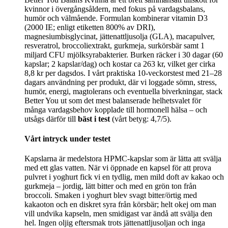
kvinnor i övergångsåldern, med fokus på vardagsbalans,
humör och välmående. Formulan kombinerar vitamin D3
(2000 IE; enligt etiketten 800% av DRI),
magnesiumbisglycinat, jättenattljusolja (GLA), macapulver,
resveratrol, broccoliextrakt, gurkmeja, surkörsbär samt 1
miljard CFU mjölksyrabakterier. Burken räcker i 30 dagar (60
kapslar; 2 kapslar/dag) och kostar ca 263 kr, vilket ger cirka
8,8 kr per dagsdos. I vårt praktiska 10‑veckorstest med 21–28
dagars användning per produkt, där vi loggade sömn, stress,
humör, energi, magtolerans och eventuella biverkningar, stack
Better You ut som det mest balanserade helhetsvalet för
många vardagsbehov kopplade till hormonell hälsa – och
utsågs därför till
bäst i test
(vårt betyg: 4,7/5).
Vårt intryck under testet
Kapslarna är medelstora HPMC-kapslar som är lätta att svälja
med ett glas vatten. När vi öppnade en kapsel för att prova
pulvret i yoghurt fick vi en tydlig, men mild doft av kakao och
gurkmeja – jordig, lätt bitter och med en grön ton från
broccoli. Smaken i yoghurt blev svagt bitter/örtig med
kakaoton och en diskret syra från körsbär; helt okej om man
vill undvika kapseln, men smidigast var ändå att svälja den
hel. Ingen oljig eftersmak trots jättenattljusoljan och inga