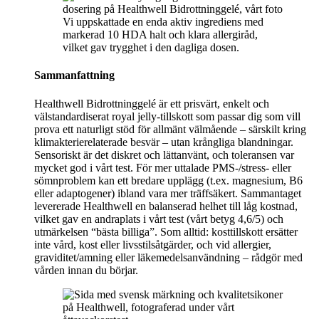
Vi uppskattade en enda aktiv ingrediens med
markerad 10 HDA halt och klara allergiråd,
vilket gav trygghet i den dagliga dosen.
Sammanfattning
Healthwell Bidrottninggelé är ett prisvärt, enkelt och
välstandardiserat royal jelly-tillskott som passar dig som vill
prova ett naturligt stöd för allmänt välmående – särskilt kring
klimakterierelaterade besvär – utan krångliga blandningar.
Sensoriskt är det diskret och lättanvänt, och toleransen var
mycket god i vårt test. För mer uttalade PMS-/stress- eller
sömnproblem kan ett bredare upplägg (t.ex. magnesium, B6
eller adaptogener) ibland vara mer träffsäkert. Sammantaget
levererade Healthwell en balanserad helhet till låg kostnad,
vilket gav en andraplats i vårt test (vårt betyg 4,6/5) och
utmärkelsen “bästa billiga”. Som alltid: kosttillskott ersätter
inte vård, kost eller livsstilsåtgärder, och vid allergier,
graviditet/amning eller läkemedelsanvändning – rådgör med
vården innan du börjar.