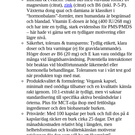
magnesium (citrat),
zink
(citrat) och B6 (inkl. P-5-P).
Växterna dong quai och damiana är klassiker i
“hormonbalans”-formler, men humandata är begränsad
och blandad. Vitamin E-dosen är hög (400 IU/268 mg)
och har inte en tydlig, stark evidensbas för PMS/PMDS
– här hade vi gärna sett en tydligare motivering eller
lägre nivå.
Säkerhet, tolerans & transparens: Tydlig etikett, klara
doser och bra varningar (ej för gravida/ammande).
Högre doser av B6 (20 mg) och E kan vara onödiga för
många vid långtidsanvändning. Potentiella interaktioner
bör beaktas vid blodförtunnande läkemedel eller
hormonella behandlingar. Toleransen var i vårt test god
när produkten togs med mat.
Produktkvalitet & formulering: Vegansk kapsel,
minimalt med onödiga tillsatser och en kvalitativ känsla
rakt igenom. 10:1-extrakt är tydligt, men vi saknar
standardisering till specifika aktiva beståndsdelar i
örterna. Plus för MCT-olja ihop med fettlösliga
ingredienser och den biobaserade burken.
Prisvärde: Med 100 kapslar per burk och full dos på 4
kapslar/dag räcker en burk cirka 25 dagar. Det gör
månadskostnaden relativt hög i längden, men
helhetsformulan och kvalitetskänslan motiverar