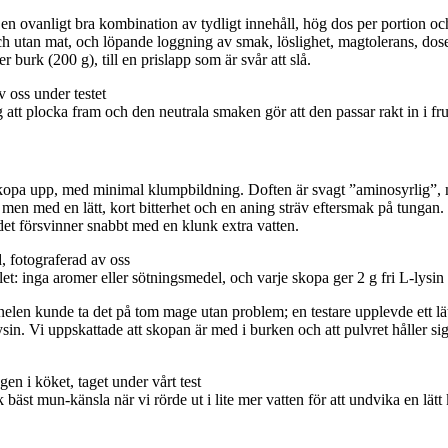
en ovanligt bra kombination av tydligt innehåll, hög dos per portion och r
 utan mat, och löpande loggning av smak, löslighet, magtolerans, doser
r burk (200 g), till en prislapp som är svår att slå.
t plocka fram och den neutrala smaken gör att den passar rakt in i fruk
att skopa upp, med minimal klumpbildning. Doften är svagt ”aminosyrlig”,
en med en lätt, kort bitterhet och en aning sträv eftersmak på tungan. I 
et försvinner snabbt med en klunk extra vatten.
et: inga aromer eller sötningsmedel, och varje skopa ger 2 g fri L‑lysin 
nelen kunde ta det på tom mage utan problem; en testare upplevde ett lät
in. Vi uppskattade att skopan är med i burken och att pulvret håller sig 
bäst mun-känsla när vi rörde ut i lite mer vatten för att undvika en lätt k