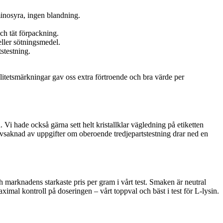
aminosyra, ingen blandning.
ch tät förpackning.
eller sötningsmedel.
stestning.
litetsmärkningar gav oss extra förtroende och bra värde per
 Vi hade också gärna sett helt kristallklar vägledning på etiketten
 Avsaknad av uppgifter om oberoende tredjepartstestning drar ned en
och marknadens starkaste pris per gram i vårt test. Smaken är neutral
aximal kontroll på doseringen – vårt toppval och bäst i test för L‑lysin.