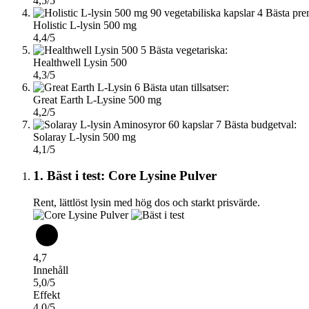
4,5/5
4
Bästa pre
Holistic L-lysin 500 mg
4,4/5
5
Bästa vegetariska:
Healthwell Lysin 500
4,3/5
6
Bästa utan tillsatser:
Great Earth L-Lysine 500 mg
4,2/5
7
Bästa budgetval:
Solaray L-lysin 500 mg
4,1/5
1. Bäst i test: Core Lysine Pulver
Rent, lättlöst lysin med hög dos och starkt prisvärde.
4,7
Innehåll
5,0/5
Effekt
4,0/5