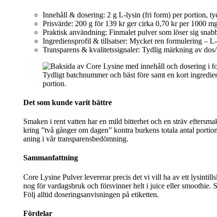
Innehåll & dosering: 2 g L‑lysin (fri form) per portion, ty
Prisvärde: 200 g för 139 kr ger cirka 0,70 kr per 1000 mg 
Praktisk användning: Finmalet pulver som löser sig snabbt
Ingrediensprofil & tillsatser: Mycket ren formulering – 
Transparens & kvalitetssignaler: Tydlig märkning av dos/p
Tydligt batchnummer och bäst före samt en kort ingredien
portion.
Det som kunde varit bättre
Smaken i rent vatten har en mild bitterhet och en sträv eftersma
kring ”två gånger om dagen” kontra burkens totala antal portion
aning i vår transparensbedömning.
Sammanfattning
Core Lysine Pulver levererar precis det vi vill ha av ett lysintil
nog för vardagsbruk och försvinner helt i juice eller smoothie. S
Följ alltid doseringsanvisningen på etiketten.
Fördelar