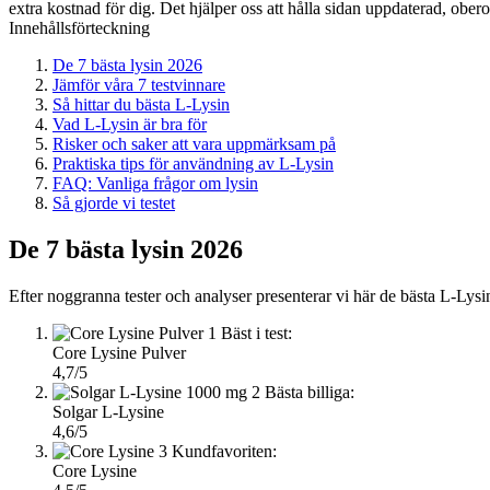
extra kostnad för dig. Det hjälper oss att hålla sidan uppdaterad, ober
Innehållsförteckning
De 7 bästa lysin 2026
Jämför våra 7 testvinnare
Så hittar du bästa L-Lysin
Vad L-Lysin är bra för
Risker och saker att vara uppmärksam på
Praktiska tips för användning av L-Lysin
FAQ: Vanliga frågor om lysin
Så gjorde vi testet
De 7 bästa lysin 2026
Efter noggranna tester och analyser presenterar vi här de bästa L-Lys
1
Bäst i test:
Core Lysine Pulver
4,7/5
2
Bästa billiga:
Solgar L-Lysine
4,6/5
3
Kundfavoriten:
Core Lysine