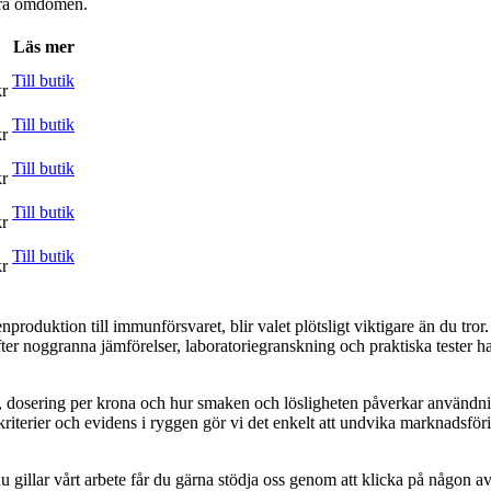
våra omdömen.
Läs mer
Till butik
kr
Till butik
kr
Till butik
kr
Till butik
kr
Till butik
kr
oduktion till immunförsvaret, blir valet plötsligt viktigare än du tror.
fter noggranna jämförelser, laboratoriegranskning och praktiska tester har 
et, dosering per krona och hur smaken och lösligheten påverkar användni
 kriterier och evidens i ryggen gör vi det enkelt att undvika marknadsfö
 gillar vårt arbete får du gärna stödja oss genom att klicka på någon av 