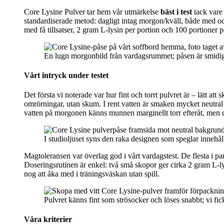
Core Lysine Pulver tar hem vår utmärkelse
bäst i test
tack vare 
standardiserade metod: dagligt intag morgon/kväll, både med och
med få tillsatser, 2 gram L‑lysin per portion och 100 portioner pe
En lugn morgonbild från vardagsrummet; påsen är smidig at
Vårt intryck under testet
Det första vi noterade var hur fint och torrt pulvret är – lätt 
omrörningar, utan skum. I rent vatten är smaken mycket neutral m
vatten på morgonen känns munnen marginellt torr efteråt, men d
I studioljuset syns den raka designen som speglar innehåll
Magtoleransen var överlag god i vårt vardagstest. De flesta i pa
Doseringsrutinen är enkel: två små skopor ger cirka 2 gram L‑lys
nog att åka med i träningsväskan utan spill.
Pulvret känns fint som strösocker och löses snabbt; vi fick 
Våra kriterier