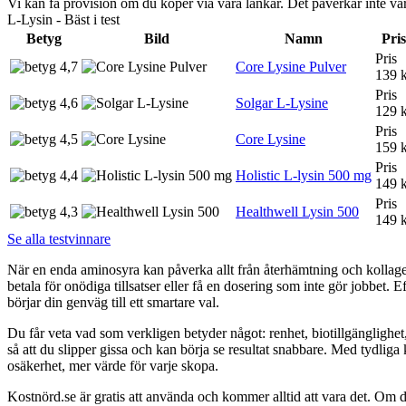
Vi kan få provision om du köper via våra länkar. Det påverkar inte 
L-Lysin - Bäst i test
Betyg
Bild
Namn
Pris
Pris
4,7
Core Lysine Pulver
139 
Pris
4,6
Solgar L-Lysine
129 
Pris
4,5
Core Lysine
159 
Pris
4,4
Holistic L-lysin 500 mg
149 
Pris
4,3
Healthwell Lysin 500
149 
Se alla testvinnare
När en enda aminosyra kan påverka allt från återhämtning och kollagenpr
betala för onödiga tillsatser eller få en dosering som inte gör jobbet. E
börjar din genväg till ett smartare val.
Du får veta vad som verkligen betyder något: renhet, biotillgängligh
så att du slipper gissa och kan börja se resultat snabbare. Med tydliga
osäkerhet, mer värde för varje skopa.
Kostnörd.se är gratis att använda och kommer alltid att vara det. Om du