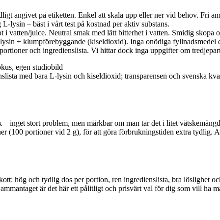
dligt angivet på etiketten. Enkel att skala upp eller ner vid behov. Fri 
L‑lysin – bäst i vårt test på kostnad per aktiv substans.
 i vatten/juice. Neutral smak med lätt bitterhet i vatten. Smidig skopa o
L‑lysin + klumpförebyggande (kiseldioxid). Inga onödiga fyllnadsmedel 
ortioner och ingredienslista. Vi hittar dock inga uppgifter om tredjepart
slista med bara L‑lysin och kiseldioxid; transparensen och svenska kva
k – inget stort problem, men märkbar om man tar det i litet vätskemängd.
er (100 portioner vid 2 g), för att göra förbrukningstiden extra tydlig.
lskott: hög och tydlig dos per portion, ren ingredienslista, bra löslighet 
ammantaget är det här ett pålitligt och prisvärt val för dig som vill ha m