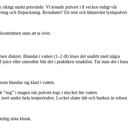
iktigt starkt prisvärde. Vi testade pulvret i 8 veckor enligt vår
ing och förpackning. Resultatet? Ett rent och lättanvänt lysinpulver
ostrutinen utan att ta över.
 men diskret. Blandat i vatten (1–2 dl) löses det snabbt med några
juice eller smoothie blir det i praktiken smaklöst. Tar man det i bara
som blandar sig klart i vatten.
t ”sug” i magen när pulvret togs i mycket lite vatten.
torrt under hela testperioden. Locket sluter tätt och burken är robust
ritig sista klunk.