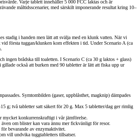
 prisvärde. Varje tablett innehåller 5 000 FCC laktas och är
rävande måltidsscenarier, med särskilt imponerande resultat kring 10–
des stadig i handen men lätt att svälja med en klunk vatten. När vi
t vid första tuggan/klunken kom effekten i tid. Under Scenario A (ca
.
ch ingen brådska till toaletten. I Scenario C (ca 30 g laktos + glass)
gillade också att burken med 90 tabletter är lätt att fiska upp ur
n anpassades. Symtombilden (gaser, uppblåsthet, magknip) dämpades
15 g; två tabletter satt säkert för 20 g. Max 5 tabletter/dag ger rimlig
 är mycket konkurrenskraftigt i vår jämförelse.
även om blister kan vara ännu mer fickvänligt för resor.
s för bevarande av enzymaktivitet.
 vill undvika tuggtabletters tillsatser.