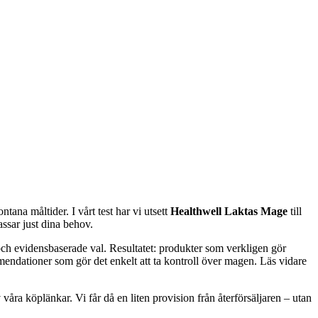
ntana måltider. I vårt test har vi utsett
Healthwell Laktas Mage
till
assar just dina behov.
a och evidensbaserade val. Resultatet: produkter som verkligen gör
mmendationer som gör det enkelt att ta kontroll över magen. Läs vidare
våra köplänkar. Vi får då en liten provision från återförsäljaren – utan