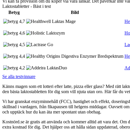
Vi kan få provision om du köper via våra länkar. Det påverkar inte 
Laktostabletter - Bäst i test
Betyg
Bild
4,7
He
4,6
Ho
4,5
La
4,4
He
4,2
Ad
Se alla testvinnare
Känns magen som ett lotteri efter latte, pizza eller glass? Med rätt lakt
den bästa laktostabletten för dig som vill njuta utan oro. Här får du v
Vi har granskat enzyminnehåll (FCC), hastighet och effekt, doseringsfle
skillnad i vardagen, från fikapausen till helgens middagar. Oavsett om
och upptäck hur du kan äta mer spontant utan obehag.
Kostnörd.se är gratis att använda och kommer alltid att vara det. Om du
extra kostnad för dig. Det hjälper oss att hålla sidan uppdaterad, ober