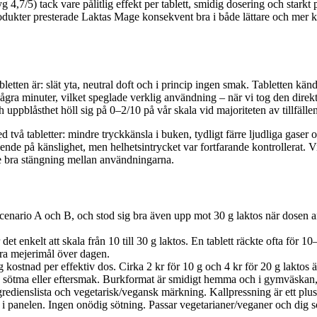
g 4,7/5) tack vare pålitlig effekt per tablett, smidig dosering och starkt
odukter presterade Laktas Mage konsekvent bra i både lättare och mer k
bletten är: slät yta, neutral doft och i princip ingen smak. Tabletten kän
ågra minuter, vilket speglade verklig användning – när vi tog den direk
uppblåsthet höll sig på 0–2/10 på vår skala vid majoriteten av tillfällen
 två tabletter: mindre tryckkänsla i buken, tydligt färre ljudliga gaser o
ende på känslighet, men helhetsintrycket var fortfarande kontrollerat. Vi 
de bra stängning mellan användningarna.
 Scenario A och B, och stod sig bra även upp mot 30 g laktos när dose
et enkelt att skala från 10 till 30 g laktos. En tablett räckte ofta för 10–
ra mejerimål över dagen.
låg kostnad per effektiv dos. Cirka 2 kr för 10 g och 4 kr för 20 g laktos
an sötma eller eftersmak. Burkformat är smidigt hemma och i gymväskan, 
gredienslista och vegetarisk/vegansk märkning. Kallpressning är ett plu
 i panelen. Ingen onödig sötning. Passar vegetarianer/veganer och dig som