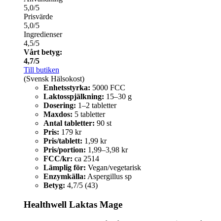
5,0/5
Prisvärde
5,0/5
Ingredienser
4,5/5
Vårt betyg:
4,7/5
Till butiken
(Svensk Hälsokost)
Enhetsstyrka:
5000 FCC
Laktosspjälkning:
15–30 g
Dosering:
1–2 tabletter
Maxdos:
5 tabletter
Antal tabletter:
90 st
Pris:
179 kr
Pris/tablett:
1,99 kr
Pris/portion:
1,99–3,98 kr
FCC/kr:
ca 2514
Lämplig för:
Vegan/vegetarisk
Enzymkälla:
Aspergillus sp
Betyg:
4,7/5 (43)
Healthwell Laktas Mage