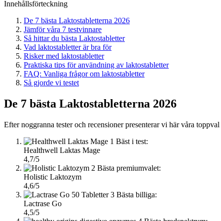
Innehållsförteckning
De 7 bästa Laktostabletterna 2026
Jämför våra 7 testvinnare
Så hittar du bästa Laktostabletter
Vad laktostabletter är bra för
Risker med laktostabletter
Praktiska tips för användning av laktostabletter
FAQ: Vanliga frågor om laktostabletter
Så gjorde vi testet
De 7 bästa Laktostabletterna 2026
Efter noggranna tester och recensioner presenterar vi här våra toppval 
1
Bäst i test:
Healthwell Laktas Mage
4,7/5
2
Bästa premiumvalet:
Holistic Laktozym
4,6/5
3
Bästa billiga:
Lactrase Go
4,5/5