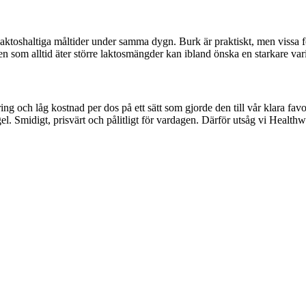
laktoshaltiga måltider under samma dygn. Burk är praktiskt, men vissa fö
n som alltid äter större laktosmängder kan ibland önska en starkare varian
 och låg kostnad per dos på ett sätt som gjorde den till vår klara favorit 
l. Smidigt, prisvärt och pålitligt för vardagen. Därför utsåg vi Healthwel