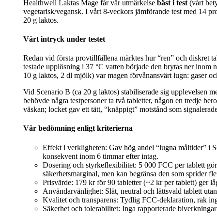
Healthwell Laktas Mage får vår utmärkelse
bäst i test
(vårt bety
vegetarisk/vegansk. I vårt 8‑veckors jämförande test med 14 pr
20 g laktos.
Vårt intryck under testet
Redan vid första provtillfällena märktes hur “ren” och diskret ta
testade upplösning i 37 °C vatten började den brytas ner inom n
10 g laktos, 2 dl mjölk) var magen förvånansvärt lugn: gaser och 
Vid Scenario B (ca 20 g laktos) stabiliserade sig upplevelsen med
behövde några testpersoner ta två tabletter, någon en tredje bero
väskan; locket gav ett tätt, “knäppigt” motstånd som signalera
Vår bedömning enligt kriterierna
Effekt i verkligheten: Gav hög andel “lugna måltider” i
konsekvent inom 6 timmar efter intag.
Dosering och styrkeflexibilitet: 5 000 FCC per tablett gör d
säkerhetsmarginal, men kan begränsa den som sprider fle
Prisvärde: 179 kr för 90 tabletter (~2 kr per tablett) ger 
Användarvänlighet: Slät, neutral och lättsvald tablett ut
Kvalitet och transparens: Tydlig FCC-deklaration, rak in
Säkerhet och tolerabilitet: Inga rapporterade biverkningar