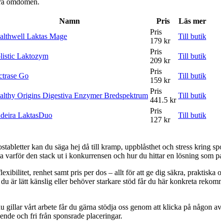
våra omdömen.
Namn
Pris
Läs mer
Pris
althwell Laktas Mage
Till butik
179 kr
Pris
listic Laktozym
Till butik
209 kr
Pris
ctrase Go
Till butik
159 kr
Pris
althy Origins Digestiva Enzymer Bredspektrum
Till butik
441.5 kr
Pris
deira LaktasDuo
Till butik
127 kr
ostabletter kan du säga hej då till kramp, uppblåsthet och stress kring spo
eta varför den stack ut i konkurrensen och hur du hittar en lösning som p
xibilitet, renhet samt pris per dos – allt för att ge dig säkra, praktisk
 du är lätt känslig eller behöver starkare stöd får du här konkreta reko
 gillar vårt arbete får du gärna stödja oss genom att klicka på någon av 
oende och fri från sponsrade placeringar.