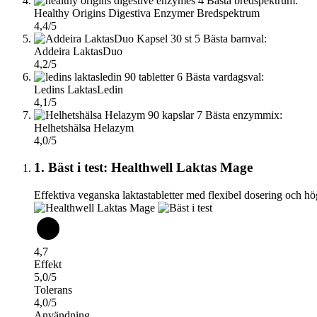
4
Bästa bredspektrum:
Healthy Origins Digestiva Enzymer Bredspektrum
4,4/5
5
Bästa barnval:
Addeira LaktasDuo
4,2/5
6
Bästa vardagsval:
Ledins LaktasLedin
4,1/5
7
Bästa enzymmix:
Helhetshälsa Helazym
4,0/5
1. Bäst i test: Healthwell Laktas Mage
Effektiva veganska laktastabletter med flexibel dosering och hö
4,7
Effekt
5,0/5
Tolerans
4,0/5
Användning