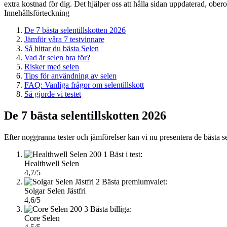
extra kostnad för dig. Det hjälper oss att hålla sidan uppdaterad, ober
Innehållsförteckning
De 7 bästa selentillskotten 2026
Jämför våra 7 testvinnare
Så hittar du bästa Selen
Vad är selen bra för?
Risker med selen
Tips för användning av selen
FAQ: Vanliga frågor om selentillskott
Så gjorde vi testet
De 7 bästa selentillskotten 2026
Efter noggranna tester och jämförelser kan vi nu presentera de bästa 
1
Bäst i test:
Healthwell Selen
4,7/5
2
Bästa premiumvalet:
Solgar Selen Jästfri
4,6/5
3
Bästa billiga:
Core Selen