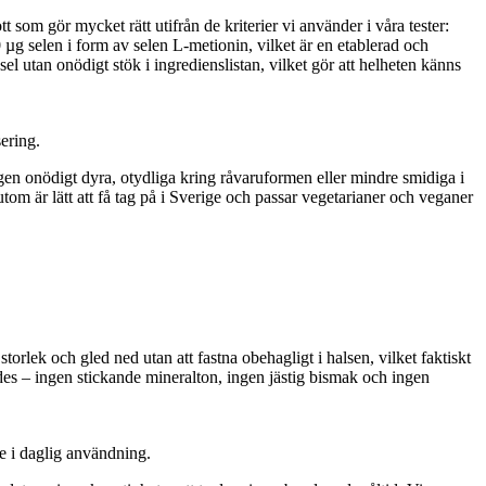
t som gör mycket rätt utifrån de kriterier vi använder i våra tester:
µg selen i form av selen L-metionin, vilket är en etablerad och
l utan onödigt stök i ingredienslistan, vilket gör att helheten känns
ering.
ngen onödigt dyra, otydliga kring råvaruformen eller mindre smidiga i
om är lätt att få tag på i Sverige och passar vegetarianer och veganer
orlek och gled ned utan att fastna obehagligt i halsen, vilket faktiskt
ades – ingen stickande mineralton, ingen jästig bismak och ingen
de i daglig användning.