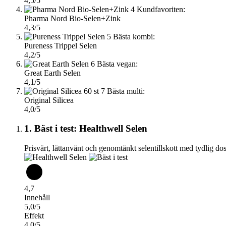
4,5/5
4
Kundfavoriten:
Pharma Nord Bio-Selen+Zink
4,3/5
5
Bästa kombi:
Pureness Trippel Selen
4,2/5
6
Bästa vegan:
Great Earth Selen
4,1/5
7
Bästa multi:
Original Silicea
4,0/5
1. Bäst i test: Healthwell Selen
Prisvärt, lättanvänt och genomtänkt selentillskott med tydlig do
4,7
Innehåll
5,0/5
Effekt
4,0/5