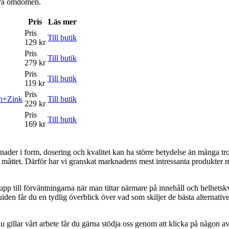
våra omdömen.
Pris
Läs mer
Pris
Till butik
129 kr
Pris
Till butik
279 kr
Pris
Till butik
119 kr
Pris
n+Zink
Till butik
229 kr
Pris
Till butik
169 kr
lnader i form, dosering och kvalitet kan ha större betydelse än många tro
er måttet. Därför har vi granskat marknadens mest intressanta produkter 
pp till förväntningarna när man tittar närmare på innehåll och helhetskval
iden får du en tydlig överblick över vad som skiljer de bästa alternative
 gillar vårt arbete får du gärna stödja oss genom att klicka på någon av 