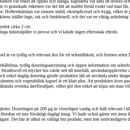
Burken var enkel att öppna och stänga, kapslarna var lätta att dosera oc
när vi granskade etiketten var det lätt att snabbt förstå exakt vad man 
Helhetskänslan var snarare stabil, okomplicerad och trygg, vilket är preci
 istället lugn, rak och funktionell, och det var en viktig anledning till
nga mineralpiller vi provat och vi kände ingen eftersmak efteråt.
el är en tydlig och relevant dos för ett selentillskott, och formen sele
ehållslista, tydlig doseringsanvisning och öppen information om selenfo
 Healthwell ett mycket bra värde sett till innehåll, användarupplevelse 
och enkel daglig dosering gjorde produkten lätt att använda under längre
mnen och vegetabilisk kapsel är ett klart plus. Att produkten även pa
välkända svenska återförsäljare, vilket gör den enkel att köpa om man vil
gheter. Doseringen på 200 µg är visserligen vanlig och fullt relevant i
föredrar ett mer försiktigt dagligt intag. Vi hade också gärna sett ännu 
ligare. Det här är alltså en väldigt bra produkt, men inte nödvändigtvis d