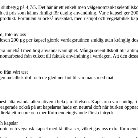
slutbetyg på 4,7/5. Det här är ett enkelt men välgenomtänkt selentillskot
ett pris som känns rimligt för daglig användning. Varje kapsel ger 200 
 produkt. Formulan är också avskalad, med rismjöl och vegetabilisk kapse
ch dosen 200 µg per kapsel gjorde vardagsrutinen smidig utan krånglig dos
r bra innehåll med hög användarvänlighet. Många selentillskott blir anti
marbetad från etikett till faktisk användning i vardagen. Att den dessut
en metallisk doft och de gled ner fint tillsammans med mat.
 lättanvända alternativen i hela jämförelsen. Kapslarna var smidiga i st
Vi reagerade också på att kapslarna hade en neutral doft när burken öppn
rekt ett renare och mer förtroendeingivande första intryck.
nin och vegansk kapsel med få tillsatser, vilket gav oss extra förtroen