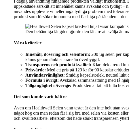
I daglig användning fungerade produkten väldigt friktionsfritt. 
uppskattade särskilt att innehållet känns avskalat och tydligt – 
användes upplevde vi heller inga tydliga problem med toleransen. 
produkt som försöker imponera med flashiga påståenden – den känns
Den behändiga längden gjorde den lättare att svälja än må
Våra kriterier
Innehåll, dosering och selenform:
200 µg selen per kaps
känns genomtänkt snarare än överbyggd.
Transparens och produktkvalitet:
Klart deklarerad inn
Prisvärde:
Med ett pris på 129 kr för 90 kapslar erbjuder
Användarvänlighet:
Smidig kapselstorlek, neutral lukt 
Formula i övrigt:
Avskalad sammansättning med få hjälpä
Tillgänglighet i Sverige:
Produkten är lätt att hitta hos 
Det som kunde varit bättre
Även om Healthwell Selen vann testet är den inte helt utan sva
något hög om man redan får i sig bra med selen via kosten eller 
och kvalitetsarbete, eftersom det hade stärkt transparensen ytter