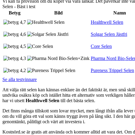
Vi kan få provision om du köper via våra länkar. Det påverkar inte 
Selen - Bäst i test
Betyg
Bild
Namn
4,7
Healthwell Selen
4,6
Solgar Selen Jästfri
4,5
Core Selen
4,3
Pharma Nord Bio-Sele
4,2
Pureness Trippel Selen
Se alla testvinnare
Att välja rätt selen kan kännas enklare än det faktiskt är, men små skil
undvika osäkra köp och istället hitta ett alternativ som verkligen håll
har vi utsett
Healthwell Selen
till det bästa selen.
Det finns många tillskott som lovar mycket, men långt ifrån alla lever u
om du vill göra ett val som känns tryggt även på lång sikt. I den här gu
genomtänkt, pålitligt och värt att investera i.
Kostnörd.se är gratis att använda och kommer alltid att vara det. Om du