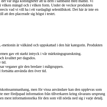
h det var inga konstigheter att ta dem i samband med måltid. Vi
får, i vilken mängd och i vilken form. Under de veckor produkten
s vad vi vill ha i ett vardagligt selentillskott. Det här är inte en
 att den placerade sig högst i testet.
n L-metionin är välkänd och uppskattad i den här kategorin. Produkten
rmen gav ett starkt intryck i vår märkningsgranskning.
och kvalitet per dagsdos.
 tid.
ssar veganer gör den bredare i målgruppen.
l fortsätta använda den över tid.
 tillskottssammanhang, men för vissa användare kan den upplevas som
lite mer fördjupad information från tillverkaren kring råvarans ursprung
en mest informationsrika för den som vill nörda ned sig i varje detalj.