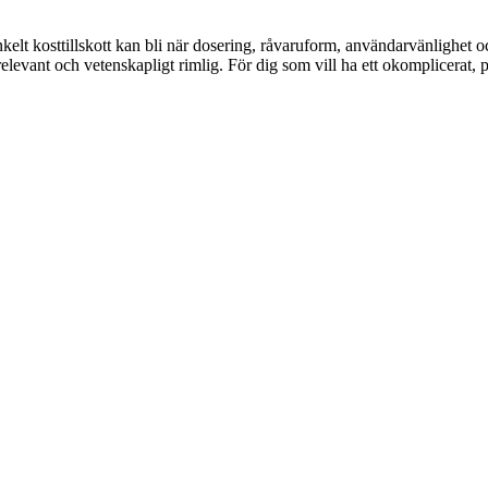
kelt kosttillskott kan bli när dosering, råvaruform, användarvänlighet och
levant och vetenskapligt rimlig. För dig som vill ha ett okomplicerat, pr