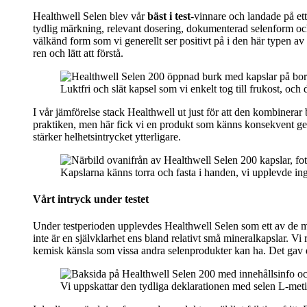
Healthwell Selen blev vår
bäst i test
-vinnare och landade på ett 
tydlig märkning, relevant dosering, dokumenterad selenform och 
välkänd form som vi generellt ser positivt på i den här typen av
ren och lätt att förstå.
Luktfri och slät kapsel som vi enkelt tog till frukost, o
I vår jämförelse stack Healthwell ut just för att den kombinera
praktiken, men här fick vi en produkt som känns konsekvent geno
stärker helhetsintrycket ytterligare.
Kapslarna känns torra och fasta i handen, vi upplevde ing
Vårt intryck under testet
Under testperioden upplevdes Healthwell Selen som ett av de mest
inte är en självklarhet ens bland relativt små mineralkapslar. 
kemisk känsla som vissa andra selenprodukter kan ha. Det gav di
Vi uppskattar den tydliga deklarationen med selen L‑metio