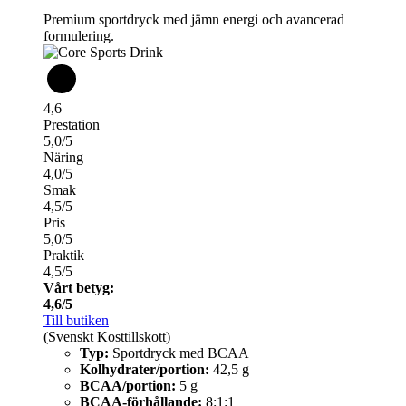
Premium sportdryck med jämn energi och avancerad
formulering.
4,6
Prestation
5,0/5
Näring
4,0/5
Smak
4,5/5
Pris
5,0/5
Praktik
4,5/5
Vårt betyg:
4,6/5
Till butiken
(Svenskt Kosttillskott)
Typ:
Sportdryck med BCAA
Kolhydrater/portion:
42,5 g
BCAA/portion:
5 g
BCAA-förhållande:
8:1:1