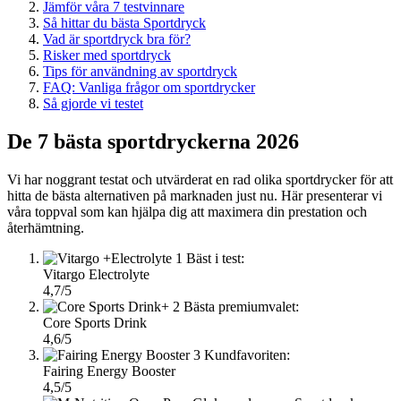
Jämför våra 7 testvinnare
Så hittar du bästa Sportdryck
Vad är sportdryck bra för?
Risker med sportdryck
Tips för användning av sportdryck
FAQ: Vanliga frågor om sportdrycker
Så gjorde vi testet
De 7 bästa sportdryckerna 2026
Vi har noggrant testat och utvärderat en rad olika sportdrycker för att
hitta de bästa alternativen på marknaden just nu. Här presenterar vi
våra toppval som kan hjälpa dig att maximera din prestation och
återhämtning.
1
Bäst i test:
Vitargo Electrolyte
4,7/5
2
Bästa premiumvalet:
Core Sports Drink
4,6/5
3
Kundfavoriten:
Fairing Energy Booster
4,5/5