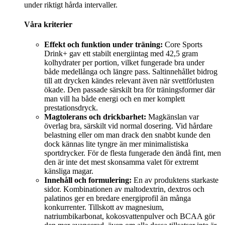
under riktigt hårda intervaller.
Våra kriterier
Effekt och funktion under träning:
Core Sports
Drink+ gav ett stabilt energiintag med 42,5 gram
kolhydrater per portion, vilket fungerade bra under
både medellånga och längre pass. Saltinnehållet bidrog
till att drycken kändes relevant även när svettförlusten
ökade. Den passade särskilt bra för träningsformer där
man vill ha både energi och en mer komplett
prestationsdryck.
Magtolerans och drickbarhet:
Magkänslan var
överlag bra, särskilt vid normal dosering. Vid hårdare
belastning eller om man drack den snabbt kunde den
dock kännas lite tyngre än mer minimalistiska
sportdrycker. För de flesta fungerade den ändå fint, men
den är inte det mest skonsamma valet för extremt
känsliga magar.
Innehåll och formulering:
En av produktens starkaste
sidor. Kombinationen av maltodextrin, dextros och
palatinos ger en bredare energiprofil än många
konkurrenter. Tillskott av magnesium,
natriumbikarbonat, kokosvattenpulver och BCAA gör