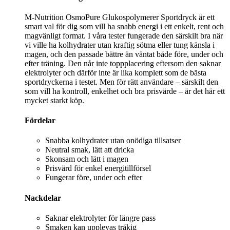
M-Nutrition OsmoPure Glukospolymerer Sportdryck är ett
smart val för dig som vill ha snabb energi i ett enkelt, rent och
magvänligt format. I våra tester fungerade den särskilt bra när
vi ville ha kolhydrater utan kraftig sötma eller tung känsla i
magen, och den passade bättre än väntat både före, under och
efter träning. Den når inte toppplacering eftersom den saknar
elektrolyter och därför inte är lika komplett som de bästa
sportdryckerna i testet. Men för rätt användare – särskilt den
som vill ha kontroll, enkelhet och bra prisvärde – är det här ett
mycket starkt köp.
Fördelar
Snabba kolhydrater utan onödiga tillsatser
Neutral smak, lätt att dricka
Skonsam och lätt i magen
Prisvärd för enkel energitillförsel
Fungerar före, under och efter
Nackdelar
Saknar elektrolyter för längre pass
Smaken kan upplevas tråkig