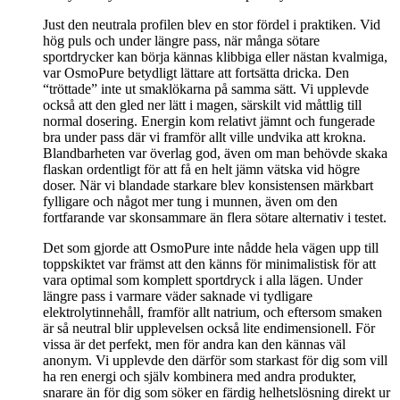
Just den neutrala profilen blev en stor fördel i praktiken. Vid
hög puls och under längre pass, när många sötare
sportdrycker kan börja kännas klibbiga eller nästan kvalmiga,
var OsmoPure betydligt lättare att fortsätta dricka. Den
“tröttade” inte ut smaklökarna på samma sätt. Vi upplevde
också att den gled ner lätt i magen, särskilt vid måttlig till
normal dosering. Energin kom relativt jämnt och fungerade
bra under pass där vi framför allt ville undvika att krokna.
Blandbarheten var överlag god, även om man behövde skaka
flaskan ordentligt för att få en helt jämn vätska vid högre
doser. När vi blandade starkare blev konsistensen märkbart
fylligare och något mer tung i munnen, även om den
fortfarande var skonsammare än flera sötare alternativ i testet.
Det som gjorde att OsmoPure inte nådde hela vägen upp till
toppskiktet var främst att den känns för minimalistisk för att
vara optimal som komplett sportdryck i alla lägen. Under
längre pass i varmare väder saknade vi tydligare
elektrolytinnehåll, framför allt natrium, och eftersom smaken
är så neutral blir upplevelsen också lite endimensionell. För
vissa är det perfekt, men för andra kan den kännas väl
anonym. Vi upplevde den därför som starkast för dig som vill
ha ren energi och själv kombinera med andra produkter,
snarare än för dig som söker en färdig helhetslösning direkt ur