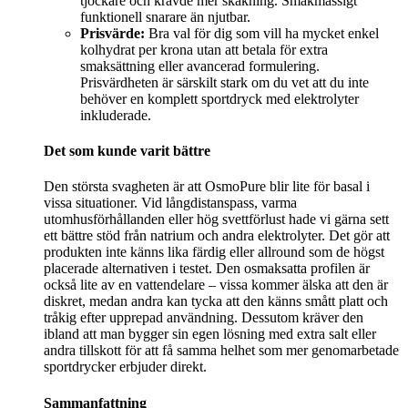
tjockare och krävde mer skakning. Smakmässigt
funktionell snarare än njutbar.
Prisvärde:
Bra val för dig som vill ha mycket enkel
kolhydrat per krona utan att betala för extra
smaksättning eller avancerad formulering.
Prisvärdheten är särskilt stark om du vet att du inte
behöver en komplett sportdryck med elektrolyter
inkluderade.
Det som kunde varit bättre
Den största svagheten är att OsmoPure blir lite för basal i
vissa situationer. Vid långdistanspass, varma
utomhusförhållanden eller hög svettförlust hade vi gärna sett
ett bättre stöd från natrium och andra elektrolyter. Det gör att
produkten inte känns lika färdig eller allround som de högst
placerade alternativen i testet. Den osmaksatta profilen är
också lite av en vattendelare – vissa kommer älska att den är
diskret, medan andra kan tycka att den känns smått platt och
tråkig efter upprepad användning. Dessutom kräver den
ibland att man bygger sin egen lösning med extra salt eller
andra tillskott för att få samma helhet som mer genomarbetade
sportdrycker erbjuder direkt.
Sammanfattning