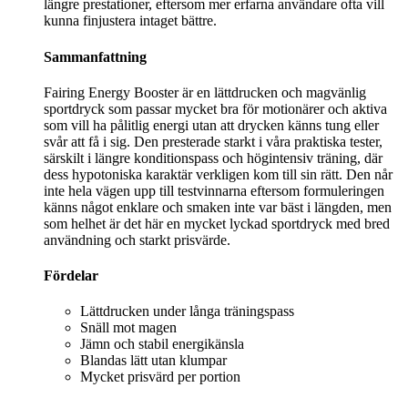
längre prestationer, eftersom mer erfarna användare ofta vill
kunna finjustera intaget bättre.
Sammanfattning
Fairing Energy Booster är en lättdrucken och magvänlig
sportdryck som passar mycket bra för motionärer och aktiva
som vill ha pålitlig energi utan att drycken känns tung eller
svår att få i sig. Den presterade starkt i våra praktiska tester,
särskilt i längre konditionspass och högintensiv träning, där
dess hypotoniska karaktär verkligen kom till sin rätt. Den når
inte hela vägen upp till testvinnarna eftersom formuleringen
känns något enklare och smaken inte var bäst i längden, men
som helhet är det här en mycket lyckad sportdryck med bred
användning och starkt prisvärde.
Fördelar
Lättdrucken under långa träningspass
Snäll mot magen
Jämn och stabil energikänsla
Blandas lätt utan klumpar
Mycket prisvärd per portion