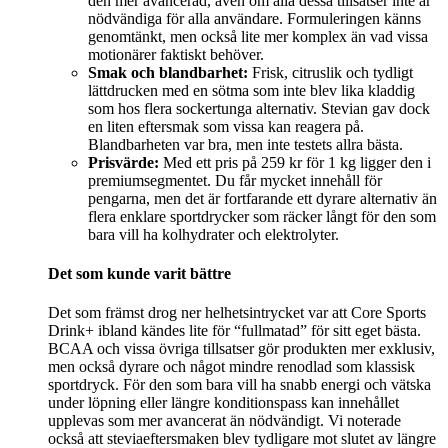
den mer avancerad, även om alla dessa tillsatser inte är
nödvändiga för alla användare. Formuleringen känns
genomtänkt, men också lite mer komplex än vad vissa
motionärer faktiskt behöver.
Smak och blandbarhet:
Frisk, citruslik och tydligt
lättdrucken med en sötma som inte blev lika kladdig
som hos flera sockertunga alternativ. Stevian gav dock
en liten eftersmak som vissa kan reagera på.
Blandbarheten var bra, men inte testets allra bästa.
Prisvärde:
Med ett pris på 259 kr för 1 kg ligger den i
premiumsegmentet. Du får mycket innehåll för
pengarna, men det är fortfarande ett dyrare alternativ än
flera enklare sportdrycker som räcker långt för den som
bara vill ha kolhydrater och elektrolyter.
Det som kunde varit bättre
Det som främst drog ner helhetsintrycket var att Core Sports
Drink+ ibland kändes lite för “fullmatad” för sitt eget bästa.
BCAA och vissa övriga tillsatser gör produkten mer exklusiv,
men också dyrare och något mindre renodlad som klassisk
sportdryck. För den som bara vill ha snabb energi och vätska
under löpning eller längre konditionspass kan innehållet
upplevas som mer avancerat än nödvändigt. Vi noterade
också att steviaeftersmaken blev tydligare mot slutet av längre