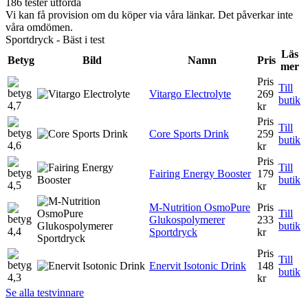
186 tester utförda
Vi kan få provision om du köper via våra länkar. Det påverkar inte
våra omdömen.
Sportdryck - Bäst i test
Läs
Betyg
Bild
Namn
Pris
mer
Pris
Till
Vitargo Electrolyte
269
butik
4,7
kr
Pris
Till
Core Sports Drink
259
butik
4,6
kr
Pris
Till
Fairing Energy Booster
179
butik
4,5
kr
M-Nutrition OsmoPure
Pris
Till
Glukospolymerer
233
butik
4,4
Sportdryck
kr
Pris
Till
Enervit Isotonic Drink
148
butik
4,3
kr
Se alla testvinnare