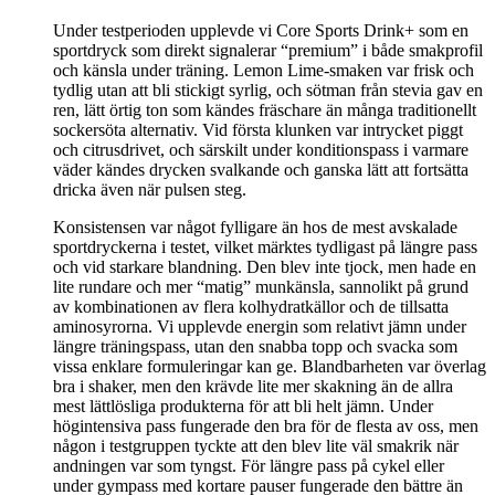
Under testperioden upplevde vi Core Sports Drink+ som en
sportdryck som direkt signalerar “premium” i både smakprofil
och känsla under träning. Lemon Lime-smaken var frisk och
tydlig utan att bli stickigt syrlig, och sötman från stevia gav en
ren, lätt örtig ton som kändes fräschare än många traditionellt
sockersöta alternativ. Vid första klunken var intrycket piggt
och citrusdrivet, och särskilt under konditionspass i varmare
väder kändes drycken svalkande och ganska lätt att fortsätta
dricka även när pulsen steg.
Konsistensen var något fylligare än hos de mest avskalade
sportdryckerna i testet, vilket märktes tydligast på längre pass
och vid starkare blandning. Den blev inte tjock, men hade en
lite rundare och mer “matig” munkänsla, sannolikt på grund
av kombinationen av flera kolhydratkällor och de tillsatta
aminosyrorna. Vi upplevde energin som relativt jämn under
längre träningspass, utan den snabba topp och svacka som
vissa enklare formuleringar kan ge. Blandbarheten var överlag
bra i shaker, men den krävde lite mer skakning än de allra
mest lättlösliga produkterna för att bli helt jämn. Under
högintensiva pass fungerade den bra för de flesta av oss, men
någon i testgruppen tyckte att den blev lite väl smakrik när
andningen var som tyngst. För längre pass på cykel eller
under gympass med kortare pauser fungerade den bättre än