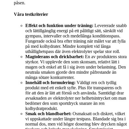
påsen.
Våra testkriterier
Effekt och funktion under träning:
Levererade snabb
och lättillgänglig energi på ett pålitligt sätt, särskilt vid
gympass, intervaller och medellånga konditionspass.
Fungerade också bra efter träning när målet var att fylla
på med kolhydrater. Mindre komplett vid långa
uthållighetspass där även elektrolyter spelar stor roll.
Magtolerans och drickbarhet:
En av produktens stora
styrkor. Vi upplevde den som skonsam, relativt lätt i
magen och enkel att få i sig även under belastning. Den
neutrala smaken gjorde den mindre påfrestande än
många sötare konkurrenter.
Innehåll och formulering:
Väldigt ren och tydlig
produkt med ett enkelt syfte. Plus för transparens och
för att den är lätt att förstå och använda. Samtidigt drar
avsaknaden av elektrolyter ner helhetsintrycket om man
bedömer den som sportdryck snarare än ren
kolhydratprodukt.
Smak och blandbarhet:
Osmaksatt och diskret, vilket
vi uppskattade under längre testpass. Blandade sig bra i
normal dos, men vid högre dosering blev drycken något