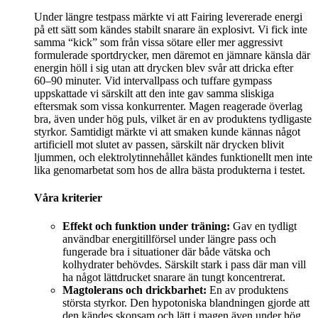
Under längre testpass märkte vi att Fairing levererade energi
på ett sätt som kändes stabilt snarare än explosivt. Vi fick inte
samma “kick” som från vissa sötare eller mer aggressivt
formulerade sportdrycker, men däremot en jämnare känsla där
energin höll i sig utan att drycken blev svår att dricka efter
60–90 minuter. Vid intervallpass och tuffare gympass
uppskattade vi särskilt att den inte gav samma sliskiga
eftersmak som vissa konkurrenter. Magen reagerade överlag
bra, även under hög puls, vilket är en av produktens tydligaste
styrkor. Samtidigt märkte vi att smaken kunde kännas något
artificiell mot slutet av passen, särskilt när drycken blivit
ljummen, och elektrolytinnehållet kändes funktionellt men inte
lika genomarbetat som hos de allra bästa produkterna i testet.
Våra kriterier
Effekt och funktion under träning:
Gav en tydligt
användbar energitillförsel under längre pass och
fungerade bra i situationer där både vätska och
kolhydrater behövdes. Särskilt stark i pass där man vill
ha något lättdrucket snarare än tungt koncentrerat.
Magtolerans och drickbarhet:
En av produktens
största styrkor. Den hypotoniska blandningen gjorde att
den kändes skonsam och lätt i magen även under hög