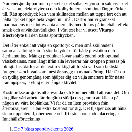
När energin dippar mitt i passet är det sällan viljan som saknas – det
är vätskan, elektrolyterna och kolhydraterna som inte längre räcker
till. Rätt sportdryck kan vara skillnaden mellan att tappa fart och att
hålla trycket uppe hela vägen in i mål. Därför har vi granskat
marknadens mest intressanta alternativ med fokus på innehåll, effekt,
smak och användarvänlighet. I vårt test har vi utsett
Vitargo
Electrolyte
till den bästa sportdrycken.
Det låter enkelt att välja en sportdryck, men små skillnader i
sammansättning kan få stor betydelse för både prestation och
återhämtning. Många produkter lovar snabb energi och optimal
vätskebalans, men långt ifrån alla levererar när kroppen pressas på
riktigt. Just därför är det extra viktigt att förstå vad som faktiskt
fungerar – och vad som mest är snygg marknadsföring. Här får du
en tydlig genomgång som hjälper dig att välja smartare inför nästa
träningspass, tävling eller långa aktivitet.
Kostnörd.se är gratis att använda och kommer alltid att vara det. Om
du gillar vårt arbete får du gärna stödja oss genom att klicka på
någon av våra köplänkar. Vi får då en liten provision från
återförsäljaren – utan extra kostnad för dig. Det hjälper oss att hålla
sidan uppdaterad, oberoende och fri från sponsrade placeringar.
Innehållsförteckning
De 7 bästa sportdryckerna 2026