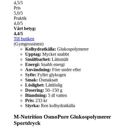
4,5/5
Pris
5,0/5
Praktik
4,0/5
Vårt betyg:
4,4/5
Till butiken
(Gymgrossisten)
Kolhydratkälla:
Glukospolymerer
Upptag:
Mycket snabbt
Smältbarhet:
Lättsmält
Energi:
Snabb energi
Användning:
Före under efter
Syfte:
Fyller glykogen
Smak:
Osmaksatt
Löslighet:
Lättlöslig
Dosering:
50–150 g
Blandning:
5 dl vatten
Pris:
233 kr
Styrka:
Ren kolhydratkälla
M-Nutrition OsmoPure Glukospolymerer
Sportdryck