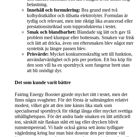
belastning.
Innehåll och formulering:
Bra grund med två
kolhydratkällor och tillsatta elektrolyter. Formulan är
tydlig och relevant, men inte riktigt lika avancerad eller
prestationsinriktad som topprodukterna i testet.
Smak och blandbarhet:
Blandade sig lätt och gav få
problem med klumpar eller bottensats. Smaken var frisk
och lätt att dricka, även om eftersmaken blev något mer
syntetisk ju längre passen blev.
Prisvärde:
Mycket konkurrenskraftig sett till funktion,
användarvänlighet och pris per portion. Ett bra köp för
den som vill ha en sportdryck som fungerar brett utan
att bli onödigt dyr.
Det som kunde varit bättre
Fairing Energy Booster gjorde mycket rätt i testet, men det
finns några svagheter. För det första är saltmängden relativt
modest, vilket gör att den inte känns lika stark som
specialiserad sportdryck för riktigt långa eller mycket svettiga
uthållighetspass. För det andra hade smaken en lätt artificiell
ton, särskilt när flaskan stått ett tag eller drycken blivit
rumstempererad. Vi hade också gärna sett ännu tydligare
vägledning kring hur man bäst doserar den per timme vid