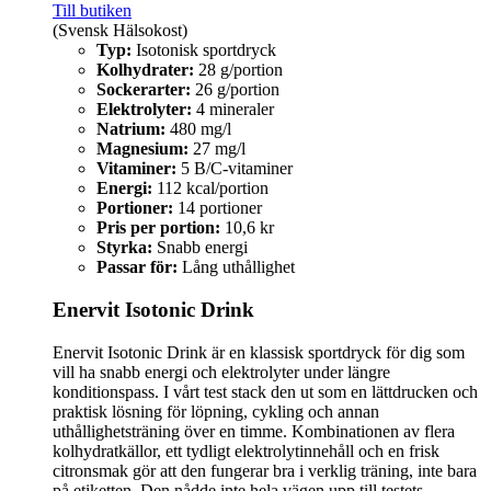
Till butiken
(Svensk Hälsokost)
Typ:
Isotonisk sportdryck
Kolhydrater:
28 g/portion
Sockerarter:
26 g/portion
Elektrolyter:
4 mineraler
Natrium:
480 mg/l
Magnesium:
27 mg/l
Vitaminer:
5 B/C-vitaminer
Energi:
112 kcal/portion
Portioner:
14 portioner
Pris per portion:
10,6 kr
Styrka:
Snabb energi
Passar för:
Lång uthållighet
Enervit Isotonic Drink
Enervit Isotonic Drink är en klassisk sportdryck för dig som
vill ha snabb energi och elektrolyter under längre
konditionspass. I vårt test stack den ut som en lättdrucken och
praktisk lösning för löpning, cykling och annan
uthållighetsträning över en timme. Kombinationen av flera
kolhydratkällor, ett tydligt elektrolytinnehåll och en frisk
citronsmak gör att den fungerar bra i verklig träning, inte bara
på etiketten. Den nådde inte hela vägen upp till testets