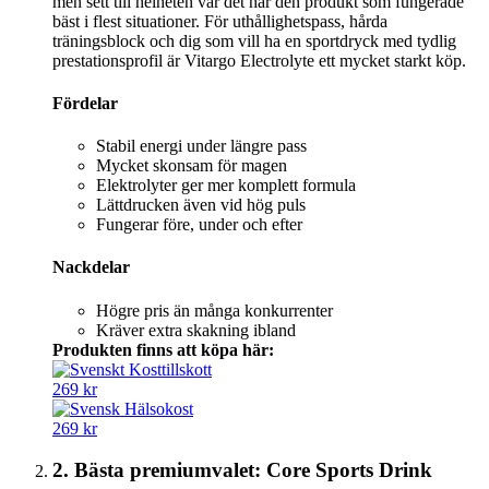
men sett till helheten var det här den produkt som fungerade
bäst i flest situationer. För uthållighetspass, hårda
träningsblock och dig som vill ha en sportdryck med tydlig
prestationsprofil är Vitargo Electrolyte ett mycket starkt köp.
Fördelar
Stabil energi under längre pass
Mycket skonsam för magen
Elektrolyter ger mer komplett formula
Lättdrucken även vid hög puls
Fungerar före, under och efter
Nackdelar
Högre pris än många konkurrenter
Kräver extra skakning ibland
Produkten finns att köpa här:
269 kr
269 kr
2. Bästa premiumvalet: Core Sports Drink