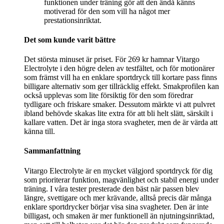
funktionen under träning gör att den ändå känns
motiverad för den som vill ha något mer
prestationsinriktat.
Det som kunde varit bättre
Det största minuset är priset. För 269 kr hamnar Vitargo
Electrolyte i den högre delen av testfältet, och för motionärer
som främst vill ha en enklare sportdryck till kortare pass finns
billigare alternativ som ger tillräcklig effekt. Smakprofilen kan
också upplevas som lite försiktig för den som föredrar
tydligare och friskare smaker. Dessutom märkte vi att pulvret
ibland behövde skakas lite extra för att bli helt slätt, särskilt i
kallare vatten. Det är inga stora svagheter, men de är värda att
känna till.
Sammanfattning
Vitargo Electrolyte är en mycket välgjord sportdryck för dig
som prioriterar funktion, magvänlighet och stabil energi under
träning. I våra tester presterade den bäst när passen blev
längre, svettigare och mer krävande, alltså precis där många
enklare sportdrycker börjar visa sina svagheter. Den är inte
billigast, och smaken är mer funktionell än njutningsinriktad,