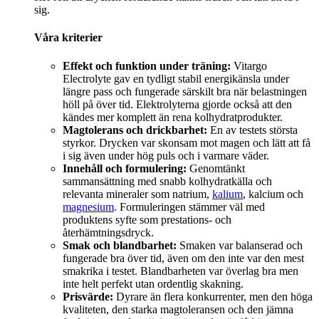
sig.
Våra kriterier
Effekt och funktion under träning:
Vitargo
Electrolyte gav en tydligt stabil energikänsla under
längre pass och fungerade särskilt bra när belastningen
höll på över tid. Elektrolyterna gjorde också att den
kändes mer komplett än rena kolhydratprodukter.
Magtolerans och drickbarhet:
En av testets största
styrkor. Drycken var skonsam mot magen och lätt att få
i sig även under hög puls och i varmare väder.
Innehåll och formulering:
Genomtänkt
sammansättning med snabb kolhydratkälla och
relevanta mineraler som natrium,
kalium
, kalcium och
magnesium
. Formuleringen stämmer väl med
produktens syfte som prestations- och
återhämtningsdryck.
Smak och blandbarhet:
Smaken var balanserad och
fungerade bra över tid, även om den inte var den mest
smakrika i testet. Blandbarheten var överlag bra men
inte helt perfekt utan ordentlig skakning.
Prisvärde:
Dyrare än flera konkurrenter, men den höga
kvaliteten, den starka magtoleransen och den jämna