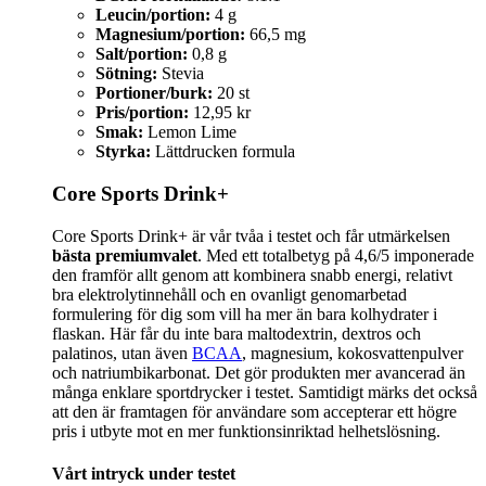
Leucin/portion:
4 g
Magnesium/portion:
66,5 mg
Salt/portion:
0,8 g
Sötning:
Stevia
Portioner/burk:
20 st
Pris/portion:
12,95 kr
Smak:
Lemon Lime
Styrka:
Lättdrucken formula
Core Sports Drink+
Core Sports Drink+ är vår tvåa i testet och får utmärkelsen
bästa premiumvalet
. Med ett totalbetyg på 4,6/5 imponerade
den framför allt genom att kombinera snabb energi, relativt
bra elektrolytinnehåll och en ovanligt genomarbetad
formulering för dig som vill ha mer än bara kolhydrater i
flaskan. Här får du inte bara maltodextrin, dextros och
palatinos, utan även
BCAA
, magnesium, kokosvattenpulver
och natriumbikarbonat. Det gör produkten mer avancerad än
många enklare sportdrycker i testet. Samtidigt märks det också
att den är framtagen för användare som accepterar ett högre
pris i utbyte mot en mer funktionsinriktad helhetslösning.
Vårt intryck under testet