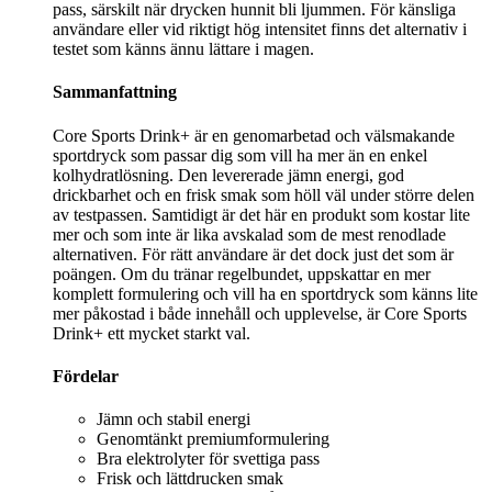
pass, särskilt när drycken hunnit bli ljummen. För känsliga
användare eller vid riktigt hög intensitet finns det alternativ i
testet som känns ännu lättare i magen.
Sammanfattning
Core Sports Drink+ är en genomarbetad och välsmakande
sportdryck som passar dig som vill ha mer än en enkel
kolhydratlösning. Den levererade jämn energi, god
drickbarhet och en frisk smak som höll väl under större delen
av testpassen. Samtidigt är det här en produkt som kostar lite
mer och som inte är lika avskalad som de mest renodlade
alternativen. För rätt användare är det dock just det som är
poängen. Om du tränar regelbundet, uppskattar en mer
komplett formulering och vill ha en sportdryck som känns lite
mer påkostad i både innehåll och upplevelse, är Core Sports
Drink+ ett mycket starkt val.
Fördelar
Jämn och stabil energi
Genomtänkt premiumformulering
Bra elektrolyter för svettiga pass
Frisk och lättdrucken smak