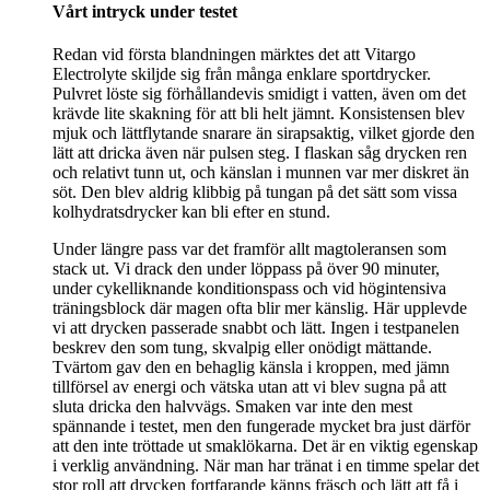
Vårt intryck under testet
Redan vid första blandningen märktes det att Vitargo
Electrolyte skiljde sig från många enklare sportdrycker.
Pulvret löste sig förhållandevis smidigt i vatten, även om det
krävde lite skakning för att bli helt jämnt. Konsistensen blev
mjuk och lättflytande snarare än sirapsaktig, vilket gjorde den
lätt att dricka även när pulsen steg. I flaskan såg drycken ren
och relativt tunn ut, och känslan i munnen var mer diskret än
söt. Den blev aldrig klibbig på tungan på det sätt som vissa
kolhydratsdrycker kan bli efter en stund.
Under längre pass var det framför allt magtoleransen som
stack ut. Vi drack den under löppass på över 90 minuter,
under cykelliknande konditionspass och vid högintensiva
träningsblock där magen ofta blir mer känslig. Här upplevde
vi att drycken passerade snabbt och lätt. Ingen i testpanelen
beskrev den som tung, skvalpig eller onödigt mättande.
Tvärtom gav den en behaglig känsla i kroppen, med jämn
tillförsel av energi och vätska utan att vi blev sugna på att
sluta dricka den halvvägs. Smaken var inte den mest
spännande i testet, men den fungerade mycket bra just därför
att den inte tröttade ut smaklökarna. Det är en viktig egenskap
i verklig användning. När man har tränat i en timme spelar det
stor roll att drycken fortfarande känns fräsch och lätt att få i