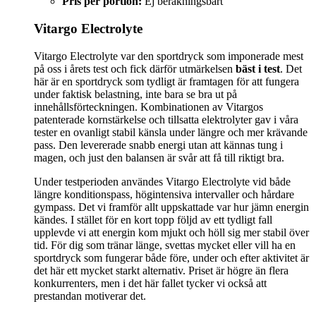
Pris per portion:
Ej beräkningsbart
Vitargo Electrolyte
Vitargo Electrolyte var den sportdryck som imponerade mest
på oss i årets test och fick därför utmärkelsen
bäst i test
. Det
här är en sportdryck som tydligt är framtagen för att fungera
under faktisk belastning, inte bara se bra ut på
innehållsförteckningen. Kombinationen av Vitargos
patenterade kornstärkelse och tillsatta elektrolyter gav i våra
tester en ovanligt stabil känsla under längre och mer krävande
pass. Den levererade snabb energi utan att kännas tung i
magen, och just den balansen är svår att få till riktigt bra.
Under testperioden användes Vitargo Electrolyte vid både
längre konditionspass, högintensiva intervaller och hårdare
gympass. Det vi framför allt uppskattade var hur jämn energin
kändes. I stället för en kort topp följd av ett tydligt fall
upplevde vi att energin kom mjukt och höll sig mer stabil över
tid. För dig som tränar länge, svettas mycket eller vill ha en
sportdryck som fungerar både före, under och efter aktivitet är
det här ett mycket starkt alternativ. Priset är högre än flera
konkurrenters, men i det här fallet tycker vi också att
prestandan motiverar det.