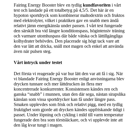
Fairing Energy Booster blev en tydlig
kundfavoriten
i vårt
test och landade på ett totalbetyg på 4,5/5. Det här är en
hypoton sportdryck som kombinerar maltodextrin och fruktos
med elektrolyter, vilket i praktiken gav en snabb men ändå
relativt jämn energikänsla under passen. I vårt test fungerade
den särskilt bra vid längre konditionspass, högintensiv träning
och varmare utomhuspass där både vätska och lättillgängliga
kolhydrater behövdes. Den placerade sig högt tack vare att
den var lätt att dricka, snäll mot magen och enkel att använda
även när pulsen steg.
Vårt intryck under testet
Det första vi reagerade på var hur lätt den var att få i sig. När
vi blandade Fairing Energy Booster enligt anvisningarna blev
drycken tunnare och mer lättdrucken än flera mer
koncentrerade konkurrenter. Konsistensen kändes ren och
ganska “snabb” i munnen, utan den där sega, nästan sirapslika
känslan som vissa sportdrycker kan få under längre pass.
Smaken upplevdes som frisk och relativt pigg, med en tydlig
fruktighet som gjorde att drycken kändes uppfriskande tidigt i
passet. Under löpning och cykling i mild till varm temperatur
fungerade den bra som törstsläckare, och vi upplevde inte att
den låg kvar tungt i magen.