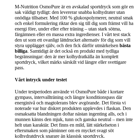
M-Nutrition OsmoPure är en avskalad sportdryck som gör en
sak väldigt tydligt: den levererar snabba kolhydrater utan
onödiga tillsatser. Med 100 % glukospolymerer, neutral smak
och enkel formulering riktar den sig till dig som främst vill ha
energi före, under eller efter träning – utan stark sötma,
färgämnen eller en massa extra ingredienser. I vårt test stack
den ut som ett ovanligt lättdrucket alternativ för dig som vill
styra upplägget själv, och den fick därför utmärkelsen
bästa
billiga
. Samtidigt är det också en produkt med tydliga
begränsningar: den är mer kolhydratkälla än komplett
sportdryck, vilket märks särskilt vid längre eller svettigare
pass.
Vårt intryck under testet
Under testperioden använde vi OsmoPure både i kortare
gympass, intervallträning och längre konditionspass där
energinivå och magtolerans blev avgörande. Det första vi
noterade var hur diskret produkten upplevdes i flaskan. Den
osmaksatta blandningen doftar nästan ingenting alls, och i
munnen känns den mjuk, tunn och ganska neutral – men inte
helt utan karaktär. Det finns en mild, lätt stärkelseton i
eftersmaken som påminner om en mycket svagt söt
kolhydratdryck snarare än klassisk sportdryck.