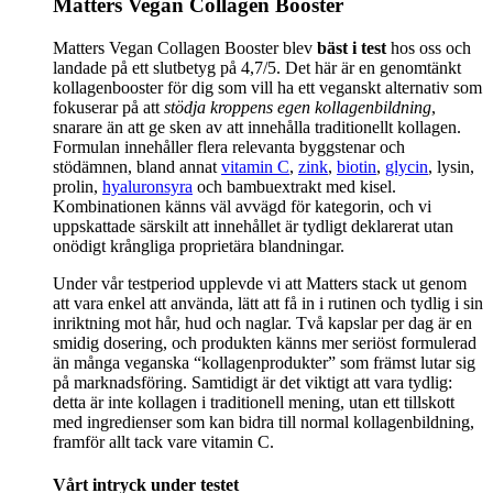
Matters Vegan Collagen Booster
Matters Vegan Collagen Booster blev
bäst i test
hos oss och
landade på ett slutbetyg på 4,7/5. Det här är en genomtänkt
kollagenbooster för dig som vill ha ett veganskt alternativ som
fokuserar på att
stödja kroppens egen kollagenbildning
,
snarare än att ge sken av att innehålla traditionellt kollagen.
Formulan innehåller flera relevanta byggstenar och
stödämnen, bland annat
vitamin C
,
zink
,
biotin
,
glycin
, lysin,
prolin,
hyaluronsyra
och bambuextrakt med kisel.
Kombinationen känns väl avvägd för kategorin, och vi
uppskattade särskilt att innehållet är tydligt deklarerat utan
onödigt krångliga proprietära blandningar.
Under vår testperiod upplevde vi att Matters stack ut genom
att vara enkel att använda, lätt att få in i rutinen och tydlig i sin
inriktning mot hår, hud och naglar. Två kapslar per dag är en
smidig dosering, och produkten känns mer seriöst formulerad
än många veganska “kollagenprodukter” som främst lutar sig
på marknadsföring. Samtidigt är det viktigt att vara tydlig:
detta är inte kollagen i traditionell mening, utan ett tillskott
med ingredienser som kan bidra till normal kollagenbildning,
framför allt tack vare vitamin C.
Vårt intryck under testet