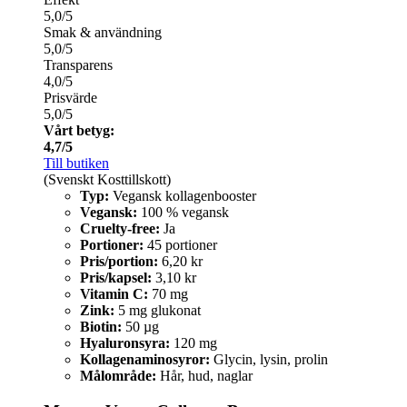
5,0/5
Smak & användning
5,0/5
Transparens
4,0/5
Prisvärde
5,0/5
Vårt betyg:
4,7/5
Till butiken
(Svenskt Kosttillskott)
Typ:
Vegansk kollagenbooster
Vegansk:
100 % vegansk
Cruelty-free:
Ja
Portioner:
45 portioner
Pris/portion:
6,20 kr
Pris/kapsel:
3,10 kr
Vitamin C:
70 mg
Zink:
5 mg glukonat
Biotin:
50 µg
Hyaluronsyra:
120 mg
Kollagenaminosyror:
Glycin, lysin, prolin
Målområde:
Hår, hud, naglar