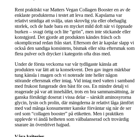
Rent praktiskt var Matters Vegan Collagen Booster en av de
enklaste produkterna i testet att leva med. Kapslarna var
relativt smidiga att svälja, utan skrovlig yta eller obehaglig
storlek, och de hade bara en mycket mild doft när vi öppnade
burken – svagt örtig och lite “grön”, men inte stickande eller
konstgjord. Det gjorde att produkten kändes fräsch och
okomplicerad redan från start. Eftersom det är kapslar slapp vi
också den sandiga konsistens, bismak eller söta eftersmak som
flera pulver och drycker i kategorin ofta dras med.
Under de första veckorna var vår tydligaste känsla att
produkten var lätt att ta konsekvent. Den gav ingen märkbar
tung känsla i magen och vi noterade inte heller någon
störande eftersmak efter intag. Vid intag med vatten i samband
med frukost fungerade den bäst för oss. En mindre detalj vi
reagerade på var att innehållet, trots en bra sammansättning, är
ganska försiktigt doserat i vissa delar – särskilt aminosyrorna
glycin, lysin och prolin, där mängderna är relativt låga jämfört
med vad många konsumenter kanske förväntar sig när de ser
ord som “collagen booster” på etiketten. Men i praktiken
upplevde vi ändå helheten som välbalanserad och trovärdig
snarare än överdrivet hajpad.
Våra kriterier