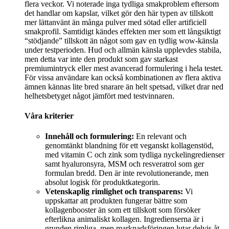
flera veckor. Vi noterade inga tydliga smakproblem eftersom
det handlar om kapslar, vilket gör den här typen av tillskott
mer lättanvänt än många pulver med sötad eller artificiell
smakprofil. Samtidigt kändes effekten mer som ett långsiktigt
“stödjande” tillskott än något som gav en tydlig wow-känsla
under testperioden. Hud och allmän känsla upplevdes stabila,
men detta var inte den produkt som gav starkast
premiumintryck eller mest avancerad formulering i hela testet.
För vissa användare kan också kombinationen av flera aktiva
ämnen kännas lite bred snarare än helt spetsad, vilket drar ned
helhetsbetyget något jämfört med testvinnaren.
Våra kriterier
Innehåll och formulering:
En relevant och
genomtänkt blandning för ett veganskt kollagenstöd,
med vitamin C och zink som tydliga nyckelingredienser
samt hyaluronsyra, MSM och resveratrol som ger
formulan bredd. Den är inte revolutionerande, men
absolut logisk för produktkategorin.
Vetenskaplig rimlighet och transparens:
Vi
uppskattar att produkten fungerar bättre som
kollagenbooster än som ett tillskott som försöker
efterlikna animaliskt kollagen. Ingredienserna är i
grunden rimliga, men marknadsföringen lutar delvis åt