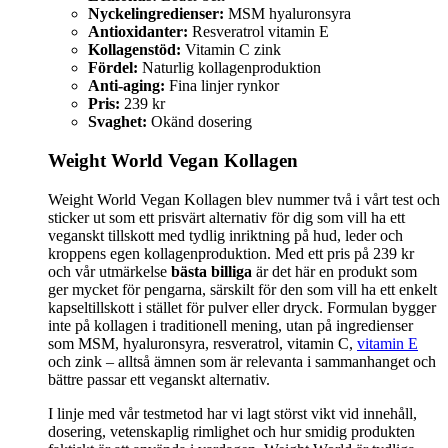
Nyckelingredienser:
MSM hyaluronsyra
Antioxidanter:
Resveratrol vitamin E
Kollagenstöd:
Vitamin C zink
Fördel:
Naturlig kollagenproduktion
Anti-aging:
Fina linjer rynkor
Pris:
239 kr
Svaghet:
Okänd dosering
Weight World Vegan Kollagen
Weight World Vegan Kollagen blev nummer två i vårt test och
sticker ut som ett prisvärt alternativ för dig som vill ha ett
veganskt tillskott med tydlig inriktning på hud, leder och
kroppens egen kollagenproduktion. Med ett pris på 239 kr
och vår utmärkelse
bästa billiga
är det här en produkt som
ger mycket för pengarna, särskilt för den som vill ha ett enkelt
kapseltillskott i stället för pulver eller dryck. Formulan bygger
inte på kollagen i traditionell mening, utan på ingredienser
som MSM, hyaluronsyra, resveratrol, vitamin C,
vitamin E
och zink – alltså ämnen som är relevanta i sammanhanget och
bättre passar ett veganskt alternativ.
I linje med vår testmetod har vi lagt störst vikt vid innehåll,
dosering, vetenskaplig rimlighet och hur smidig produkten