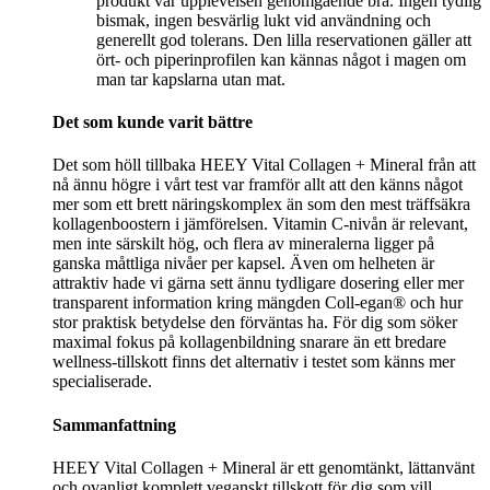
produkt var upplevelsen genomgående bra. Ingen tydlig
bismak, ingen besvärlig lukt vid användning och
generellt god tolerans. Den lilla reservationen gäller att
ört- och piperinprofilen kan kännas något i magen om
man tar kapslarna utan mat.
Det som kunde varit bättre
Det som höll tillbaka HEEY Vital Collagen + Mineral från att
nå ännu högre i vårt test var framför allt att den känns något
mer som ett brett näringskomplex än som den mest träffsäkra
kollagenboostern i jämförelsen. Vitamin C-nivån är relevant,
men inte särskilt hög, och flera av mineralerna ligger på
ganska måttliga nivåer per kapsel. Även om helheten är
attraktiv hade vi gärna sett ännu tydligare dosering eller mer
transparent information kring mängden Coll-egan® och hur
stor praktisk betydelse den förväntas ha. För dig som söker
maximal fokus på kollagenbildning snarare än ett bredare
wellness-tillskott finns det alternativ i testet som känns mer
specialiserade.
Sammanfattning
HEEY Vital Collagen + Mineral är ett genomtänkt, lättanvänt
och ovanligt komplett veganskt tillskott för dig som vill