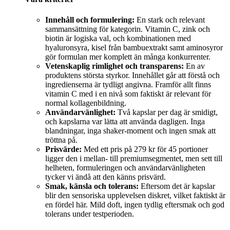
Innehåll och formulering:
En stark och relevant
sammansättning för kategorin. Vitamin C, zink och
biotin är logiska val, och kombinationen med
hyaluronsyra, kisel från bambuextrakt samt aminosyror
gör formulan mer komplett än många konkurrenter.
Vetenskaplig rimlighet och transparens:
En av
produktens största styrkor. Innehållet går att förstå och
ingredienserna är tydligt angivna. Framför allt finns
vitamin C med i en nivå som faktiskt är relevant för
normal kollagenbildning.
Användarvänlighet:
Två kapslar per dag är smidigt,
och kapslarna var lätta att använda dagligen. Inga
blandningar, inga shaker-moment och ingen smak att
tröttna på.
Prisvärde:
Med ett pris på 279 kr för 45 portioner
ligger den i mellan- till premiumsegmentet, men sett till
helheten, formuleringen och användarvänligheten
tycker vi ändå att den känns prisvärd.
Smak, känsla och tolerans:
Eftersom det är kapslar
blir den sensoriska upplevelsen diskret, vilket faktiskt är
en fördel här. Mild doft, ingen tydlig eftersmak och god
tolerans under testperioden.