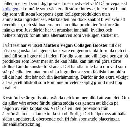
håller, men vill samtidigt göra ett mer medvetet val? Då är veganskt
kollagen
ett område som väcker allt större intresse, inte minst bland
dig som vill stötta kroppens egen kollagenproduktion utan
animaliska ingredienser. Marknaden har dock snabbt blivit svår att
överblicka, och skillnaderna mellan olika produkter är större än
många tror. Just därför har vi granskat innehåll, kvalitet och
helhetsintryck för att hitta alternativen som verkligen sticker ut.
I vårt test har vi utsett
Matters Vegan Collagen Booster
till det
bästa veganska kollagenet, tack vare en genomtänkt formula och ett
innehåll som ligger rätt i tiden. För dig som inte vill lägga pengar på
produkter som lovar mer än de kan hålla, kan rätt val göra större
skillnad än du kanske först anar. Det handlar inte bara om vad som
står på etiketten, utan om vilka ingredienser som faktiskt kan bidra
till din hud, ditt hår och din återhämtning. Därför är det extra viktigt
att välja ett tillskott som kombinerar vetenskaplig grund med hög
kvalitet.
Kostnörd.se är gratis att använda och kommer alltid att vara det. Om
du gillar vårt arbete får du gärna stödja oss genom att klicka på
någon av våra köplänkar. Vi får då en liten provision från
återförsäljaren – utan extra kostnad för dig. Det hjälper oss att hålla
sidan uppdaterad, oberoende och fri från sponsrade placeringar.
Innehållsförteckning