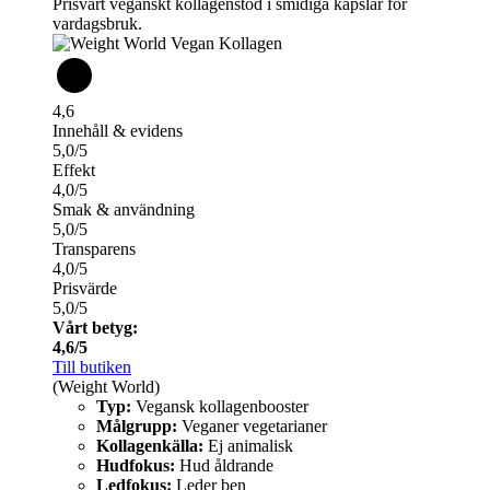
Prisvärt veganskt kollagenstöd i smidiga kapslar för
vardagsbruk.
4,6
Innehåll & evidens
5,0/5
Effekt
4,0/5
Smak & användning
5,0/5
Transparens
4,0/5
Prisvärde
5,0/5
Vårt betyg:
4,6/5
Till butiken
(Weight World)
Typ:
Vegansk kollagenbooster
Målgrupp:
Veganer vegetarianer
Kollagenkälla:
Ej animalisk
Hudfokus:
Hud åldrande
Ledfokus:
Leder ben