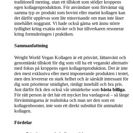
traditionell mening, utan ett tillskott som stödjer kroppens
egen kollagenproduktion. För användare som förväntar sig
samma typ av produkt som bovint eller marint kollagen kan
det därför upplevas som lite missvisande om man inte läser
innehållet noggrant. Vi hade också gärna sett ännu större
tydlighet kring exakta nivåer och hur tillverkaren resonerar
kring formuleringen i praktiken.
Sammanfattning
Weight World Vegan Kollagen är ett prisvärt, lättanvänt och
genomtänkt tillskott för dig som vill ha ett veganskt alternativ
med fokus på kroppens egen kollagenproduktion. Det är inte
den mest exklusiva eller mest imponerande produkten i testet,
men den levererar en stark helhet och är särskilt intressant för
dig som prioriterar smidighet, rimligt innehåll och bra pris.
Just därför fick den också vår utmärkelse som
bästa billiga
.
För rätt person är det här ett mycket bra vardagsval – så länge
förväntningarna är realistiska och man ser den som en
kollagenbooster, inte som ett direkt substitut för animaliskt
kollagen.
Fördelar