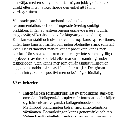
att svälja, med en slät yta och utan någon jobbig eftersmak
direkt efter intag, vilket gjorde den enkel att få in i
vardagsrutinen.
Vi testade produkten i samband med måltid enligt
rekommendation, och den fungerade överlag smidigt i
praktiken. Ingen av testpersonerna upplevde några tydliga
magbesvär, vilket är ett plus för långvarig användning.
Känslan var stabil och okomplicerad: inga konstiga reaktioner,
ingen tung känsla i magen och ingen obehaglig smak som låg
kvar. Det vi däremot märkte var att produkten känns mer
“diskret” än vissa konkurrenter – den ger inte samma tydliga
upplevelse av direkt effekt eller markant förändring under
testperioden, utan känns mer som ett långsiktigt tillskott än
något som snabbt märks av i hud eller naglar. Det gör att
helhetsintrycket blir positivt men också något försiktigt.
Våra kriterier
Innehåll och formulering:
Ett av produktens starkaste
områden. Vollagen®-komplexet är intressant och skiljer
sig från enklare veganska kollagenboosters, och
Magnifood-blandningen bidrar med antioxidantrika
växtämnen. Formuleringen känns genomtänkt och ren.
Vetenskaplig rimlighet och transparens:
Terranova