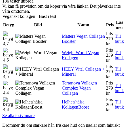
186 tester utförda
Vi kan få provision om du köper via våra länkar. Det påverkar inte
våra omdömen.
Veganskt kollagen - Bäst i test
Läs
Betyg
Bild
Namn
Pris
mer
Pris
Matters Vegan Collagen
Till
279
Booster
butik
4,7
kr
Pris
Weight World Vegan
Till
239
Kollagen
butik
4,6
kr
Pris
HEEY Vital Collagen +
Till
279
Mineral
butik
4,5
kr
Terranova Vollagen
Pris
Till
Complex Vegan
279
butik
4,4
Collagen
kr
Pris
Helhetshälsa
Till
269
KollagenBoost
butik
4,3
kr
Se alla testvinnare
Drömmer du om starkare hår, friskare hud och naglar som faktiskt