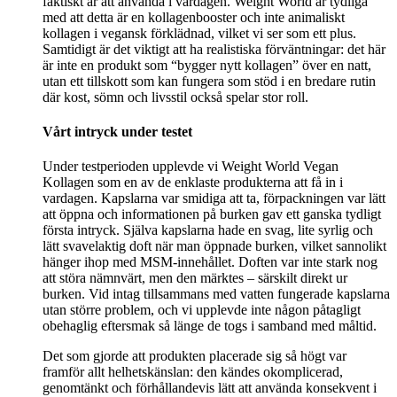
faktiskt är att använda i vardagen. Weight World är tydliga
med att detta är en kollagenbooster och inte animaliskt
kollagen i vegansk förklädnad, vilket vi ser som ett plus.
Samtidigt är det viktigt att ha realistiska förväntningar: det här
är inte en produkt som “bygger nytt kollagen” över en natt,
utan ett tillskott som kan fungera som stöd i en bredare rutin
där kost, sömn och livsstil också spelar stor roll.
Vårt intryck under testet
Under testperioden upplevde vi Weight World Vegan
Kollagen som en av de enklaste produkterna att få in i
vardagen. Kapslarna var smidiga att ta, förpackningen var lätt
att öppna och informationen på burken gav ett ganska tydligt
första intryck. Själva kapslarna hade en svag, lite syrlig och
lätt svavelaktig doft när man öppnade burken, vilket sannolikt
hänger ihop med MSM-innehållet. Doften var inte stark nog
att störa nämnvärt, men den märktes – särskilt direkt ur
burken. Vid intag tillsammans med vatten fungerade kapslarna
utan större problem, och vi upplevde inte någon påtagligt
obehaglig eftersmak så länge de togs i samband med måltid.
Det som gjorde att produkten placerade sig så högt var
framför allt helhetskänslan: den kändes okomplicerad,
genomtänkt och förhållandevis lätt att använda konsekvent i