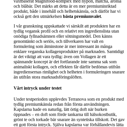
växtbaserat Magnifood-komplex med nypon, matcha, aronia
och blåbär. Det märks att detta är en mer premiuminriktad
produkt, både i innehåll och helhetskänsla, och därför har vi
också gett den utmärkelsen
bästa premiumvalet
.
I vår granskning uppskattade vi särskilt att produkten har en
tydlig vegansk profil och en relativt ren ingredienslista utan
onödiga fyllnadsämnen eller sötningsmedel. Den känns
genomtänkt och seriös, och tillverkaren har valt en
formulering som åtminstone är mer intressant än många
enklare veganska kollagenprodukter på marknaden. Samtidigt
är det viktigt att vara tydlig: även om Vollagen är ett
spännande koncept är det fortfarande inte samma sak som
animaliskt kollagen, och effekten får därför bedömas utifrån
ingrediensernas rimlighet och helheten i formuleringen snarare
än utifrån stora marknadsföringslöften.
Vårt intryck under testet
Under testperioden upplevdes Terranova som en produkt med
tydlig premiumkänsla redan från första användningen.
Kapslarna hade en naturlig, lätt örtig doft när burken
öppnades – en doft som förde tankarna till hälsokostbutik,
grönt te och torkade bär snarare än syntetiska tillskott. Det gav
ett gott första intryck. Själva kapslarna var förhållandevis lätta