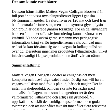
Det som kunde varit bättre
Det som främst håller Matters Vegan Collagen Booster från
full pott är att vissa nyckelingredienser ligger i ganska
blygsamma mängder. Hyaluronsyra på 120 mg och kisel från
bambuextrakt är intressant, men aminosyrorna glycin, lysin
och prolin är doserade ganska försiktigt. För en del användare
hade en ännu mer offensiv formulering kunnat kännas mer
kraftfull. Vi hade också gärna sett ännu mer pedagogisk
information kring varför ingredienserna valts och vad man
realistiskt kan förvänta sig av ett veganskt kollagentillskott
över tid. Dessutom innehåller produkten fyllnadsmedel, vilket
inte är ovanligt i kapselprodukter men ändå värt att nämna.
Sammanfattning
Matters Vegan Collagen Booster är enligt oss det mest
kompletta och trovärdiga valet i testet för dig som vill ha ett
veganskt tillskott med fokus på hud, hår och naglar. Det är
ingen mirakelprodukt, och den ska inte förväxlas med
animaliskt kollagen, men som kollagenbooster är den
välformulerad, lättanvänd och ärlig i sin grundidé. Vi
uppskattade särskilt den smidiga kapselformen, den goda
toleransen och att innehållet faktiskt innehåller flera relevanta