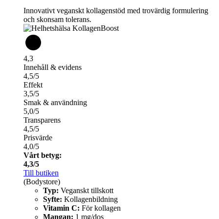
Innovativt veganskt kollagenstöd med trovärdig formulering
och skonsam tolerans.
4,3
Innehåll & evidens
4,5/5
Effekt
3,5/5
Smak & användning
5,0/5
Transparens
4,5/5
Prisvärde
4,0/5
Vårt betyg:
4,3/5
Till butiken
(Bodystore)
Typ:
Veganskt tillskott
Syfte:
Kollagenbildning
Vitamin C:
För kollagen
Mangan:
1 mg/dos