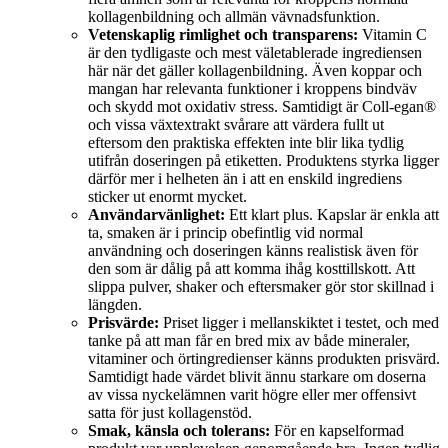
kollagenbildning och allmän vävnadsfunktion.
Vetenskaplig rimlighet och transparens:
Vitamin C
är den tydligaste och mest väletablerade ingrediensen
här när det gäller kollagenbildning. Även koppar och
mangan har relevanta funktioner i kroppens bindväv
och skydd mot oxidativ stress. Samtidigt är Coll-egan®
och vissa växtextrakt svårare att värdera fullt ut
eftersom den praktiska effekten inte blir lika tydlig
utifrån doseringen på etiketten. Produktens styrka ligger
därför mer i helheten än i att en enskild ingrediens
sticker ut enormt mycket.
Användarvänlighet:
Ett klart plus. Kapslar är enkla att
ta, smaken är i princip obefintlig vid normal
användning och doseringen känns realistisk även för
den som är dålig på att komma ihåg kosttillskott. Att
slippa pulver, shaker och eftersmaker gör stor skillnad i
längden.
Prisvärde:
Priset ligger i mellanskiktet i testet, och med
tanke på att man får en bred mix av både mineraler,
vitaminer och örtingredienser känns produkten prisvärd.
Samtidigt hade värdet blivit ännu starkare om doserna
av vissa nyckelämnen varit högre eller mer offensivt
satta för just kollagenstöd.
Smak, känsla och tolerans:
För en kapselformad