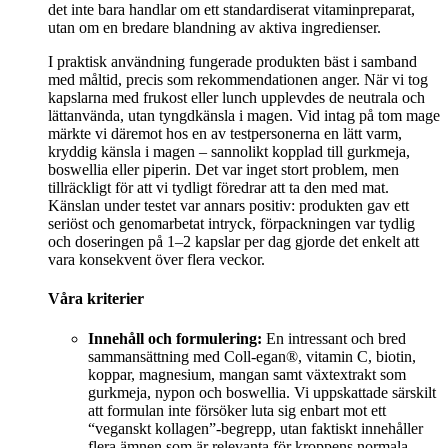
det inte bara handlar om ett standardiserat vitaminpreparat,
utan om en bredare blandning av aktiva ingredienser.
I praktisk användning fungerade produkten bäst i samband
med måltid, precis som rekommendationen anger. När vi tog
kapslarna med frukost eller lunch upplevdes de neutrala och
lättanvända, utan tyngdkänsla i magen. Vid intag på tom mage
märkte vi däremot hos en av testpersonerna en lätt varm,
kryddig känsla i magen – sannolikt kopplad till gurkmeja,
boswellia eller piperin. Det var inget stort problem, men
tillräckligt för att vi tydligt föredrar att ta den med mat.
Känslan under testet var annars positiv: produkten gav ett
seriöst och genomarbetat intryck, förpackningen var tydlig
och doseringen på 1–2 kapslar per dag gjorde det enkelt att
vara konsekvent över flera veckor.
Våra kriterier
Innehåll och formulering:
En intressant och bred
sammansättning med Coll-egan®, vitamin C, biotin,
koppar, magnesium, mangan samt växtextrakt som
gurkmeja, nypon och boswellia. Vi uppskattade särskilt
att formulan inte försöker luta sig enbart mot ett
“veganskt kollagen”-begrepp, utan faktiskt innehåller
flera ämnen som är relevanta för kroppens normala