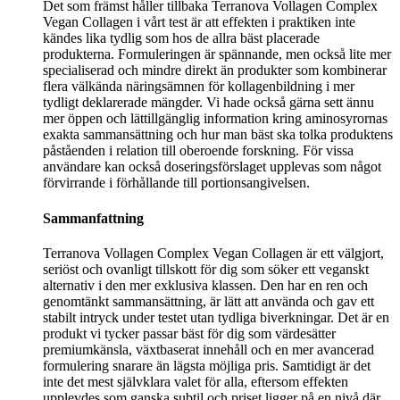
Det som främst håller tillbaka Terranova Vollagen Complex
Vegan Collagen i vårt test är att effekten i praktiken inte
kändes lika tydlig som hos de allra bäst placerade
produkterna. Formuleringen är spännande, men också lite mer
specialiserad och mindre direkt än produkter som kombinerar
flera välkända näringsämnen för kollagenbildning i mer
tydligt deklarerade mängder. Vi hade också gärna sett ännu
mer öppen och lättillgänglig information kring aminosyrornas
exakta sammansättning och hur man bäst ska tolka produktens
påståenden i relation till oberoende forskning. För vissa
användare kan också doseringsförslaget upplevas som något
förvirrande i förhållande till portionsangivelsen.
Sammanfattning
Terranova Vollagen Complex Vegan Collagen är ett välgjort,
seriöst och ovanligt tillskott för dig som söker ett veganskt
alternativ i den mer exklusiva klassen. Den har en ren och
genomtänkt sammansättning, är lätt att använda och gav ett
stabilt intryck under testet utan tydliga biverkningar. Det är en
produkt vi tycker passar bäst för dig som värdesätter
premiumkänsla, växtbaserat innehåll och en mer avancerad
formulering snarare än lägsta möjliga pris. Samtidigt är det
inte det mest självklara valet för alla, eftersom effekten
upplevdes som ganska subtil och priset ligger på en nivå där