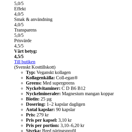
5,0/5
Effekt
4,0/5
Smak & användning
4,0/5
Transparens
5,0/5
Prisvärde
4,5/5
Vårt betyg:
4,5/5
Till butiken
(Svenskt Kosttillskott)
Typ:
Veganskt kollagen
Kollagenkälla:
Coll-egan®
Greens:
Med supergreens
Nyckelvitaminer:
C D B6 B12
Nyckelmineraler:
Magnesium mangan koppar
Biotin:
25 µg
Dosering:
1–2 kapslar dagligen
Antal kapslar:
90 kapslar
Pris:
279 kr
Pris per kapsel:
3,10 kr
Pris per portion:
3,10–6,20 kr
Styrka:
Bred näringsprofil