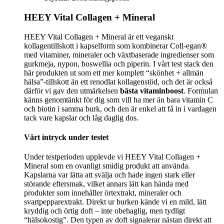
HEEY Vital Collagen + Mineral
HEEY Vital Collagen + Mineral är ett veganskt
kollagentillskott i kapselform som kombinerar Coll-egan®
med vitaminer, mineraler och växtbaserade ingredienser som
gurkmeja, nypon, boswellia och piperin. I vårt test stack den
här produkten ut som ett mer komplett “skönhet + allmän
hälsa”-tillskott än ett renodlat kollagenstöd, och det är också
därför vi gav den utmärkelsen
bästa vitaminboost
. Formulan
känns genomtänkt för dig som vill ha mer än bara vitamin C
och biotin i samma burk, och den är enkel att få in i vardagen
tack vare kapslar och låg daglig dos.
Vårt intryck under testet
Under testperioden upplevde vi HEEY Vital Collagen +
Mineral som en ovanligt smidig produkt att använda.
Kapslarna var lätta att svälja och hade ingen stark eller
störande eftersmak, vilket annars lätt kan hända med
produkter som innehåller örtextrakt, mineraler och
svartpepparextrakt. Direkt ur burken kände vi en mild, lätt
kryddig och örtig doft – inte obehaglig, men tydligt
“hälsokostig”. Den typen av doft signalerar nästan direkt att