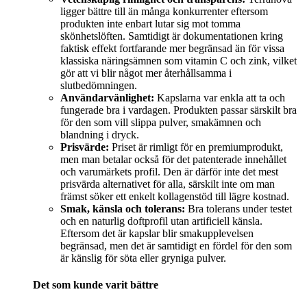
ligger bättre till än många konkurrenter eftersom
produkten inte enbart lutar sig mot tomma
skönhetslöften. Samtidigt är dokumentationen kring
faktisk effekt fortfarande mer begränsad än för vissa
klassiska näringsämnen som vitamin C och zink, vilket
gör att vi blir något mer återhållsamma i
slutbedömningen.
Användarvänlighet:
Kapslarna var enkla att ta och
fungerade bra i vardagen. Produkten passar särskilt bra
för den som vill slippa pulver, smakämnen och
blandning i dryck.
Prisvärde:
Priset är rimligt för en premiumprodukt,
men man betalar också för det patenterade innehållet
och varumärkets profil. Den är därför inte det mest
prisvärda alternativet för alla, särskilt inte om man
främst söker ett enkelt kollagenstöd till lägre kostnad.
Smak, känsla och tolerans:
Bra tolerans under testet
och en naturlig doftprofil utan artificiell känsla.
Eftersom det är kapslar blir smakupplevelsen
begränsad, men det är samtidigt en fördel för den som
är känslig för söta eller gryniga pulver.
Det som kunde varit bättre