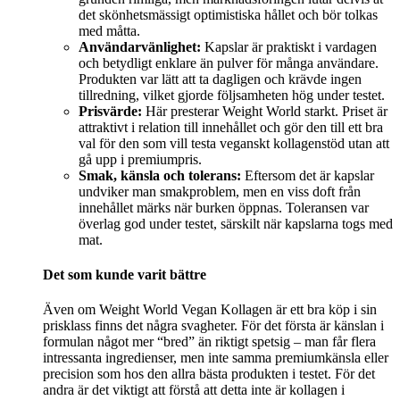
det skönhetsmässigt optimistiska hållet och bör tolkas
med måtta.
Användarvänlighet:
Kapslar är praktiskt i vardagen
och betydligt enklare än pulver för många användare.
Produkten var lätt att ta dagligen och krävde ingen
tillredning, vilket gjorde följsamheten hög under testet.
Prisvärde:
Här presterar Weight World starkt. Priset är
attraktivt i relation till innehållet och gör den till ett bra
val för den som vill testa veganskt kollagenstöd utan att
gå upp i premiumpris.
Smak, känsla och tolerans:
Eftersom det är kapslar
undviker man smakproblem, men en viss doft från
innehållet märks när burken öppnas. Toleransen var
överlag god under testet, särskilt när kapslarna togs med
mat.
Det som kunde varit bättre
Även om Weight World Vegan Kollagen är ett bra köp i sin
prisklass finns det några svagheter. För det första är känslan i
formulan något mer “bred” än riktigt spetsig – man får flera
intressanta ingredienser, men inte samma premiumkänsla eller
precision som hos den allra bästa produkten i testet. För det
andra är det viktigt att förstå att detta inte är kollagen i