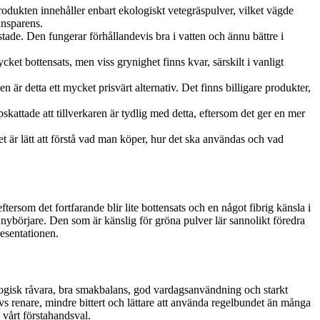
odukten innehåller enbart ekologiskt vetegräspulver, vilket vägde
ansparens.
tade. Den fungerar förhållandevis bra i vatten och ännu bättre i
cket bottensats, men viss grynighet finns kvar, särskilt i vanligt
r detta ett mycket prisvärt alternativ. Det finns billigare produkter,
attade att tillverkaren är tydlig med detta, eftersom det ger en mer
 är lätt att förstå vad man köper, hur det ska användas och vad
ersom det fortfarande blir lite bottensats och en något fibrig känsla i
börjare. Den som är känslig för gröna pulver lär sannolikt föredra
resentationen.
logisk råvara, bra smakbalans, god vardagsanvändning och starkt
evs renare, mindre bittert och lättare att använda regelbundet än många
 vårt förstahandsval.