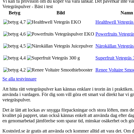
Vi kan få provision om du köper via våra länkar. Det påverkar inte 
Vetegräspulver - Bäst i test
Betyg
Bild
Namn
4,7
Healthwell Vetegr
4,6
Powerfruits Vetegr
4,5
Närokällan Vetegräs
4,4
Superfruit Vetegräs 
4,2
Renee Voltaire Smoo
Se alla testvinnare
Att hitta rätt vetegräspulver kan kännas enklare i teorin än i praktiken
använda i vardagen. För dig som vill göra ett smart val direkt har vi g
vetegräspulver.
Det är lätt att lockas av snygga förpackningar och stora löften, men den
kvalitet på pappret, utan också kännas enkelt att använda dag efter dag.
en genomarbetad jämförelse som sparar tid, minskar osäkerhet och gör v
Kostnörd.se är gratis att använda och kommer alltid att vara det. Om du