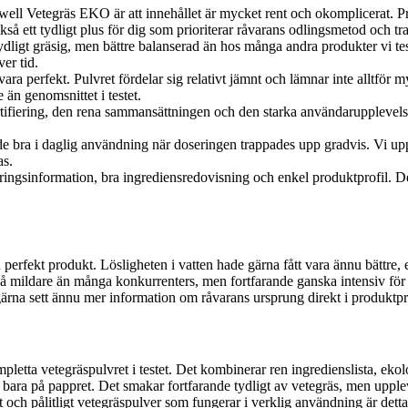
well Vetegräs EKO är att innehållet är mycket rent och okomplicerat. Pr
å ett tydligt plus för dig som prioriterar råvarans odlingsmetod och tr
dligt gräsig, men bättre balanserad än hos många andra produkter vi tes
er tid.
ara perfekt. Pulvret fördelar sig relativt jämnt och lämnar inte alltför my
 än genomsnittet i testet.
ifiering, den rena sammansättningen och den starka användarupplevelsen ä
 bra i daglig användning när doseringen trappades upp gradvis. Vi uppsk
as.
ingsinformation, bra ingrediensredovisning och enkel produktprofil. Det
rfekt produkt. Lösligheten i vatten hade gärna fått vara ännu bättre, eft
ldare än många konkurrenters, men fortfarande ganska intensiv för ny
å gärna sett ännu mer information om råvarans ursprung direkt i produktp
etta vetegräspulvret i testet. Det kombinerar ren ingredienslista, eko
nte bara på pappret. Det smakar fortfarande tydligt av vetegräs, men uppl
t och pålitligt vetegräspulver som fungerar i verklig användning är detta