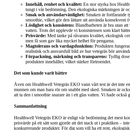
Innehåll, renhet och kvalitet:
En stor styrka hos Health
tungt i vår bedömning. Den ekologiska märkningen är ocks
Smak och användarvänlighet:
Smaken är fortfarande ty
smoothie, vilket gör den lättare att använda konsekvent öv
Löslighet och konsistens:
Blandbarheten är bra utan att v
vatten. Trots det upplevde vi konsistensen som klart bättre
Prisvärde:
Med tanke på råvarans kvalitet, ekologisk cert
men få som gav lika mycket helhet för pengarna.
Magtolerans och vardagsfunktion:
Produkten fungerade
realistisk och ansvarsfull bild av hur vetegräs bör använd
Förpackning, märkning och transparens:
Tydlig doser
produkten innehåller, vilket stärker förtroendet.
Det som kunde varit bättre
Även om Healthwell Vetegräs EKO vann vårt test är det inte en pe
munnen om man bara rör om snabbt med sked. Smaken är också mi
att ta den i smoothie snarare än i ett glas vatten. Vi hade ocks
Sammanfattning
Healthwell Vetegräs EKO är enligt vår bedömning det mest kompl
prisvärde på ett sätt som gjorde att det stack ut i praktiken – i
konkurrerande produkter. För dig som vill ha ett rent, ekologisk