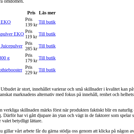
våra omdömen.
Pris
Läs mer
Pris
äs EKO
Till butik
139 kr
Pris
äspulver EKO
Till butik
119 kr
Pris
 Juicepulver
Till butik
285 kr
Pris
300 g
Till butik
179 kr
Pris
thiebooster
Till butik
229 kr
. Utbudet är stort, innehållet varierar och små skillnader i kvalitet kan
ranskat marknadens alternativ med fokus på innehåll, renhet och helhetsvä
 verkliga skillnaden märks först när produkten faktiskt blir en naturlig d
 Därför har vi gått djupare än ytan och vägt in de faktorer som spelar stö
alet betydligt lättare.
 gillar vårt arbete får du gärna stödja oss genom att klicka på någon av 