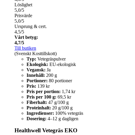
Löslighet
5,0/5
Prisvärde
5,0/5
Ursprung & cert.
4,5/5
Vårt betyg:
4,7/5
Till butiken
(Svenskt Kosttillskott)
Typ:
Vetegräspulver
Ekologisk:
EU-ekologisk
Vegansk:
Ja
Innehåll:
200 g
Portioner:
80 portioner
Pris:
139 kr
Pris per portion:
1,74 kr
Pris per 100 g:
69,5 kr
Fiberhalt:
47 g/100 g
Proteinhalt:
20 g/100 g
Ingredienser:
100% vetegräs
Dosering:
4–12 g dagligen
Healthwell Vetegräs EKO