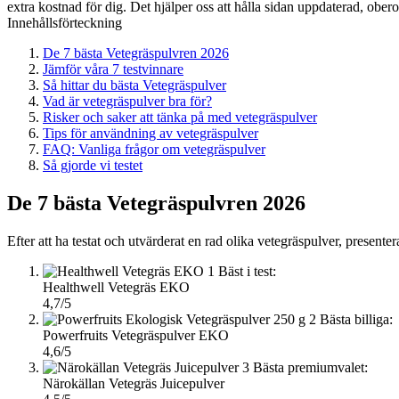
extra kostnad för dig. Det hjälper oss att hålla sidan uppdaterad, ober
Innehållsförteckning
De 7 bästa Vetegräspulvren 2026
Jämför våra 7 testvinnare
Så hittar du bästa Vetegräspulver
Vad är vetegräspulver bra för?
Risker och saker att tänka på med vetegräspulver
Tips för användning av vetegräspulver
FAQ: Vanliga frågor om vetegräspulver
Så gjorde vi testet
De 7 bästa Vetegräspulvren 2026
Efter att ha testat och utvärderat en rad olika vetegräspulver, presentera
1
Bäst i test:
Healthwell Vetegräs EKO
4,7/5
2
Bästa billiga:
Powerfruits Vetegräspulver EKO
4,6/5
3
Bästa premiumvalet:
Närokällan Vetegräs Juicepulver