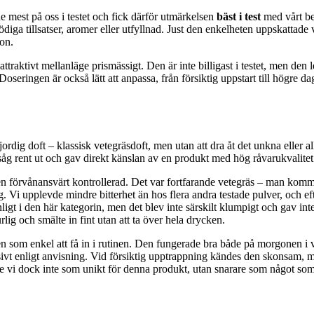
mest på oss i testet och fick därför utmärkelsen
bäst i test
med vårt be
ga tillsatser, aromer eller utfyllnad. Just den enkelheten uppskattade vi d
on.
 attraktivt mellanläge prismässigt. Den är inte billigast i testet, men d
eringen är också lätt att anpassa, från försiktig uppstart till högre dag
rdig doft – klassisk vetegräsdoft, men utan att dra åt det unkna eller al
et såg rent ut och gav direkt känslan av en produkt med hög råvarukvalitet
 men förvånansvärt kontrollerad. Det var fortfarande vetegräs – man ko
g. Vi upplevde mindre bitterhet än hos flera andra testade pulver, och 
r vanligt i den här kategorin, men det blev inte särskilt klumpigt och ga
lig och smälte in fint utan att ta över hela drycken.
 som enkel att få in i rutinen. Den fungerade bra både på morgonen i v
ivt enligt anvisning. Vid försiktig upptrappning kändes den skonsam, m
 vi dock inte som unikt för denna produkt, utan snarare som något som 