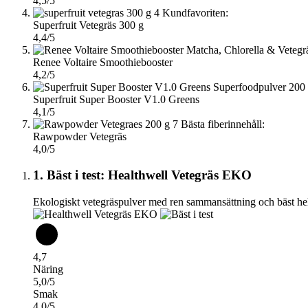
4,5/5
4
Kundfavoriten:
Superfruit Vetegräs 300 g
4,4/5
Renee Voltaire Smoothiebooster
4,2/5
Superfruit Super Booster V1.0 Greens
4,1/5
7
Bästa fiberinnehåll:
Rawpowder Vetegräs
4,0/5
1. Bäst i test: Healthwell Vetegräs EKO
Ekologiskt vetegräspulver med ren sammansättning och bäst hel
4,7
Näring
5,0/5
Smak
4,0/5