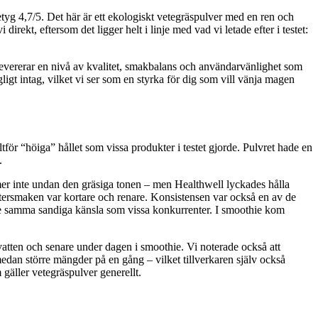
tyg 4,7/5. Det här är ett ekologiskt vetegräspulver med en ren och
irekt, eftersom det ligger helt i linje med vad vi letade efter i testet:
en levererar en nivå av kvalitet, smakbalans och användarvänlighet som
ligt intag, vilket vi ser som en styrka för dig som vill vänja magen
ltför “höiga” hållet som vissa produkter i testet gjorde. Pulvret hade en
.
mmer inte undan den gräsiga tonen – men Healthwell lyckades hålla
eftersmaken var kortare och renare. Konsistensen var också en av de
v inte samma sandiga känsla som vissa konkurrenter. I smoothie kom
atten och senare under dagen i smoothie. Vi noterade också att
edan större mängder på en gång – vilket tillverkaren själv också
gäller vetegräspulver generellt.