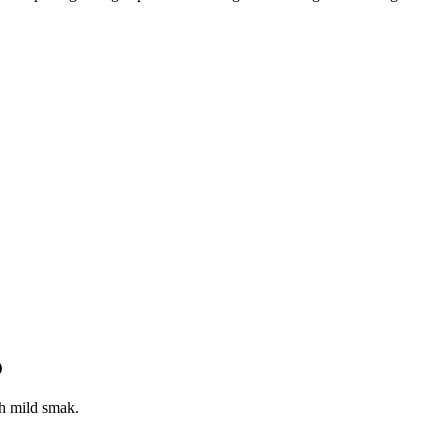
O
ch mild smak.