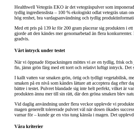
Healthwell Vetegräs EKO är det vetegräspulver som imponerade 
tydlig ingredienslista – 100 % ekologiskt odlat vetegräs utan onödi
hög renhet, bra vardagsanvändning och tydlig produktinformati
Med ett pris på 139 kr för 200 gram placerar sig produkten i ett
gjorde att den kändes mer genomarbetad än flera konkurrenter. Dos
gradvis.
Vårt intryck under testet
När vi öppnade förpackningen möttes vi av en tydlig, frisk och jo
fin, jämn grön färg med ett torrt och relativt luftigt intryck. D
I kallt vatten var smaken grön, örtig och tydligt vegetabilisk,
smaken på en nivå som kändes lättare att acceptera dag efter da
bättre i testet. Pulvret blandade sig inte helt perfekt, vilket ä
produkten ännu mer till sin rätt, där den gröna smaken blev natur
Vid daglig användning under flera veckor upplevde vi produkten
magen generellt tolererade pulvret väl när dosen ökades success
varnar för – kunde ge en viss tung känsla i magen. Det upplevde
Våra kriterier