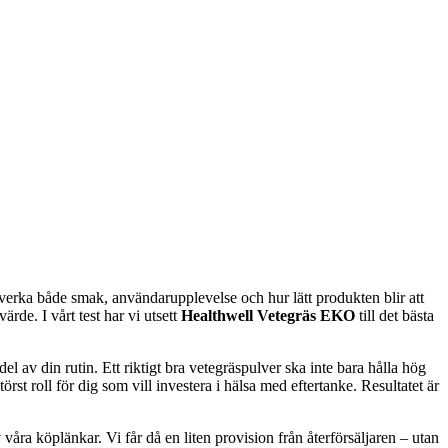
 påverka både smak, användarupplevelse och hur lätt produkten blir att
rde. I vårt test har vi utsett
Healthwell Vetegräs EKO
till det bästa
el av din rutin. Ett riktigt bra vetegräspulver ska inte bara hålla hög
rst roll för dig som vill investera i hälsa med eftertanke. Resultatet är
våra köplänkar. Vi får då en liten provision från återförsäljaren – utan