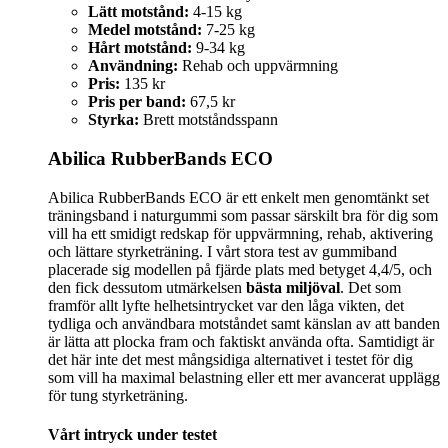
Lätt motstånd:
4-15 kg
Medel motstånd:
7-25 kg
Hårt motstånd:
9-34 kg
Användning:
Rehab och uppvärmning
Pris:
135 kr
Pris per band:
67,5 kr
Styrka:
Brett motståndsspann
Abilica RubberBands ECO
Abilica RubberBands ECO är ett enkelt men genomtänkt set
träningsband i naturgummi som passar särskilt bra för dig som
vill ha ett smidigt redskap för uppvärmning, rehab, aktivering
och lättare styrketräning. I vårt stora test av gummiband
placerade sig modellen på fjärde plats med betyget 4,4/5, och
den fick dessutom utmärkelsen
bästa miljöval
. Det som
framför allt lyfte helhetsintrycket var den låga vikten, det
tydliga och användbara motståndet samt känslan av att banden
är lätta att plocka fram och faktiskt använda ofta. Samtidigt är
det här inte det mest mångsidiga alternativet i testet för dig
som vill ha maximal belastning eller ett mer avancerat upplägg
för tung styrketräning.
Vårt intryck under testet