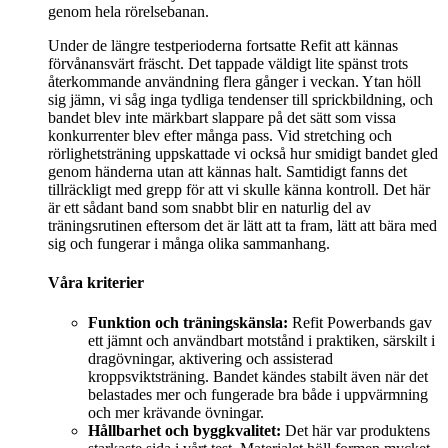
genom hela rörelsebanan.
Under de längre testperioderna fortsatte Refit att kännas
förvånansvärt fräscht. Det tappade väldigt lite spänst trots
återkommande användning flera gånger i veckan. Ytan höll
sig jämn, vi såg inga tydliga tendenser till sprickbildning, och
bandet blev inte märkbart slappare på det sätt som vissa
konkurrenter blev efter många pass. Vid stretching och
rörlighetsträning uppskattade vi också hur smidigt bandet gled
genom händerna utan att kännas halt. Samtidigt fanns det
tillräckligt med grepp för att vi skulle känna kontroll. Det här
är ett sådant band som snabbt blir en naturlig del av
träningsrutinen eftersom det är lätt att ta fram, lätt att bära med
sig och fungerar i många olika sammanhang.
Våra kriterier
Funktion och träningskänsla:
Refit Powerbands gav
ett jämnt och användbart motstånd i praktiken, särskilt i
dragövningar, aktivering och assisterad
kroppsviktsträning. Bandet kändes stabilt även när det
belastades mer och fungerade bra både i uppvärmning
och mer krävande övningar.
Hållbarhet och byggkvalitet:
Det här var produktens