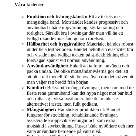
Våra kriterier
Funktion och träningskänsla:
Ett av testets mest
mångsidiga band. Motståndet kändes progressivt och
användbart i både uppvärmning, styrketräning och
rörlighet. Särskilt bra i övningar där man vill ha ett
tydligt ökande motstånd genom rörelsen.
Hållbarhet och byggkvalitet:
Materialet kändes robust
under hela testperioden. Bandet behöll sin elasticitet bra
och visade inga tydliga tecken på sprickbildning eller
försvagad spänst vid normal användning.
Användarvänlighet:
Enkelt att ta fram, använda och
packa undan. De olika motståndsnivåerna gör det lätt
att hitta rätt modell för sitt behov, även om det kräver att
man väljer rätt bredd från början.
Komfort:
Bekvämt i många övningar, men som med de
flesta rena gummiband kan det nypa något mot bar hud
och rulla sig i vissa positioner. Inte det mjukaste
alternativet i testet, men fullt godkänt.
Mångsidighet:
Här sticker produkten ut. Bandet
fungerar för stretching, rehabliknande övningar,
assisterade kroppsviktsövningar och som extra
motstånd i styrketräning. Passar både nybörjare och mer
vana användare beroende på vald nivå.