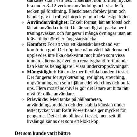
starkaste sida i vårt test. Materialet höll formen mycket
bra under 8–12 veckors användning och visade få
tecken på förslitning. Elasticiteten förblev jämn och
bandet gav ett robust intryck genom hela testperioden.
Användarvänlighet:
Enkelt format, lätt att förstå och
lätt att använda direkt. Det är smidigt att packa ner i
träningsväskan och fungerar i många övningar utan att
kräva tillbehör eller lång startsträcka.
Komfort:
För att vara ett klassiskt latexband var
komforten god. Det nöp inte nämnvärt i händerna och
upplevdes inte lika obekvämt mot huden som vissa
tunnare alternativ, även om rena tygband fortfarande
kan kännas behagligare i vissa underkroppsövningar.
Mångsidighet:
Ett av de mer flexibla banden i testet.
Det fungerar för styrketräning, rörlighet, stretching,
uppvärmning och som hjälpmedel vid chins och pull-
ups. Flera motståndsnivåer gör det lättare att hitta rätt
nivå för olika användare.
Prisvärde:
Med tanke på hållbarheten,
användningsbredden och den stabila känslan under
testet tycker vi att Refit Powerbands ger mycket för
pengarna. Det är inte billigast i testet, men sett till
livslängd känns det som ett klokt köp.
Det som kunde varit bättre