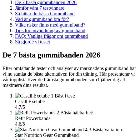
De 7 bästa gummibanden 2026
Jämför våra 7 testvinnare
Så hittar du bästa Gummiband
Vad är gummiband bra för?
Vilka risker finns med gummiband?
Tips för användning av gummiband
FAQ: Vanliga frågor om gummiband
Så gjorde vi testet
De 7 bästa gummibanden 2026
Efter omfattande tester och analyser av marknadens gummiband har
vi nu samlat de bästa alternativen för din träning. Här presenterar vi
vår topplista över de främsta gummibanden som hjälper dig att
maximera dina resultat.
1
Bäst i test:
Casall Exetube
4,7/5
2
Bästa hållbarhet:
Refit Powerbands
4,6/5
3
Bästa variation:
Star Nutrition Gear Gummiband