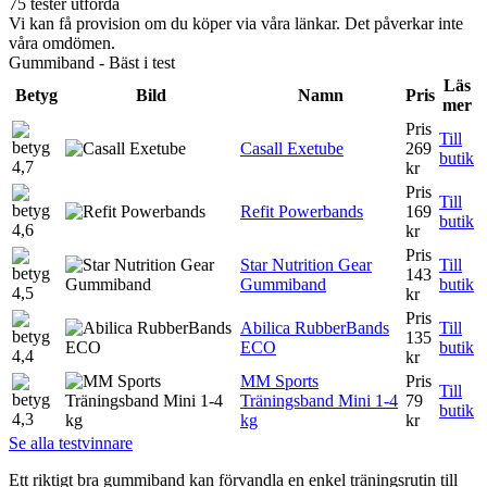
75 tester utförda
Vi kan få provision om du köper via våra länkar. Det påverkar inte
våra omdömen.
Gummiband - Bäst i test
Läs
Betyg
Bild
Namn
Pris
mer
Pris
Till
Casall Exetube
269
butik
4,7
kr
Pris
Till
Refit Powerbands
169
butik
4,6
kr
Pris
Star Nutrition Gear
Till
143
Gummiband
butik
4,5
kr
Pris
Abilica RubberBands
Till
135
ECO
butik
4,4
kr
MM Sports
Pris
Till
Träningsband Mini 1-4
79
butik
4,3
kg
kr
Se alla testvinnare
Ett riktigt bra gummiband kan förvandla en enkel träningsrutin till