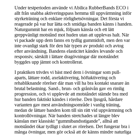
Under testperioden använde vi Abilica RubberBands ECO i
allt från snabba aktiveringspass hemma till uppvärmning inför
styrketräning och enklare rörlighetsövningar. Det första vi
reagerade på var hur lätta och smidiga banden känns i handen.
Naturgummit har en mjuk, följsam känsla och ett lätt
greppvänligt motstånd mot huden utan att upplevas halt. När
vi packade upp dem fanns en tydlig gummidoft, men den var
inte ovanligt stark för den här typen av produkt och avtog
efter användning. Bandens elasticitet kändes levande och
responsiv, särskilt i lättare dragövningar där motståndet
byggdes upp jämnt och kontrollerat.
I praktiken trivdes vi bäst med dem i övningar som pull-
aparts, lättare rodd, axelaktivering, höftaktivering och
rehabliknande rörelser där man vill ha bra kontakt snarare än
brutal belastning. Sand-, brun- och grånivån gav en rimlig
progression, och vi upplevde att motståndet stämde bra med
hur banden faktiskt kändes i rörelse. Den ljusgrå, hårdare
varianten gav mest användningsområde i vanlig träning,
medan de lättare banden kom till sin rätt vid uppvärmning och
kontrollövningar. När banden stretchades ut längre blev
känslan mer klassiskt “gummibandsstigande”, alltså att
motståndet ökar tydligt i slutet av rörelsen. Det fungerar bra i
många övningar, men gör också att de känns mindre naturliga