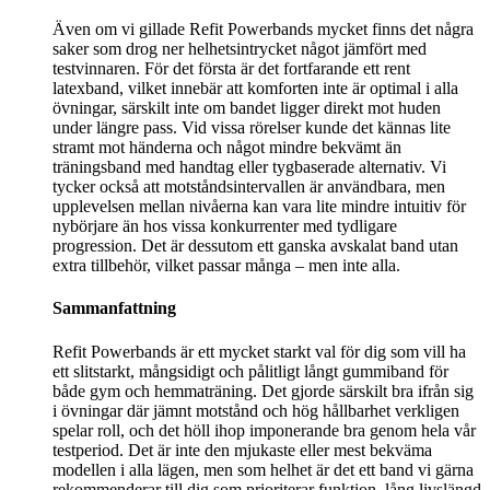
Även om vi gillade Refit Powerbands mycket finns det några
saker som drog ner helhetsintrycket något jämfört med
testvinnaren. För det första är det fortfarande ett rent
latexband, vilket innebär att komforten inte är optimal i alla
övningar, särskilt inte om bandet ligger direkt mot huden
under längre pass. Vid vissa rörelser kunde det kännas lite
stramt mot händerna och något mindre bekvämt än
träningsband med handtag eller tygbaserade alternativ. Vi
tycker också att motståndsintervallen är användbara, men
upplevelsen mellan nivåerna kan vara lite mindre intuitiv för
nybörjare än hos vissa konkurrenter med tydligare
progression. Det är dessutom ett ganska avskalat band utan
extra tillbehör, vilket passar många – men inte alla.
Sammanfattning
Refit Powerbands är ett mycket starkt val för dig som vill ha
ett slitstarkt, mångsidigt och pålitligt långt gummiband för
både gym och hemmaträning. Det gjorde särskilt bra ifrån sig
i övningar där jämnt motstånd och hög hållbarhet verkligen
spelar roll, och det höll ihop imponerande bra genom hela vår
testperiod. Det är inte den mjukaste eller mest bekväma
modellen i alla lägen, men som helhet är det ett band vi gärna
rekommenderar till dig som prioriterar funktion, lång livslängd