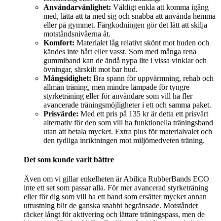
Användarvänlighet:
Väldigt enkla att komma igång
med, lätta att ta med sig och snabba att använda hemma
eller på gymmet. Färgkodningen gör det lätt att skilja
motståndsnivåerna åt.
Komfort:
Materialet låg relativt skönt mot huden och
kändes inte hårt eller vasst. Som med många rena
gummiband kan de ändå nypa lite i vissa vinklar och
övningar, särskilt mot bar hud.
Mångsidighet:
Bra spann för uppvärmning, rehab och
allmän träning, men mindre lämpade för tyngre
styrketräning eller för användare som vill ha fler
avancerade träningsmöjligheter i ett och samma paket.
Prisvärde:
Med ett pris på 135 kr är detta ett prisvärt
alternativ för den som vill ha funktionella träningsband
utan att betala mycket. Extra plus för materialvalet och
den tydliga inriktningen mot miljömedveten träning.
Det som kunde varit bättre
Även om vi gillar enkelheten är Abilica RubberBands ECO
inte ett set som passar alla. För mer avancerad styrketräning
eller för dig som vill ha ett band som ersätter mycket annan
utrustning blir de ganska snabbt begränsade. Motståndet
räcker långt för aktivering och lättare träningspass, men de