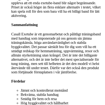
uppleva att ett enda exetube-band blir något begränsande.
Priset är också högre än flera enklare alternativ i testet, vilket
kan spela roll för den som bara vill ha ett billigt band för lätt
aktivering.
Sammanfattning
Casall Exetube är ett genomarbetat och pålitligt träningsband
med handtag som imponerade på oss genom sin jämna
träningskänsla, höga användarvänlighet och stabila
byggkvalitet. Det passar särskilt bra för dig som vill ha ett
smidigt redskap för hemmaträning, uppvärmning, resor och
allmän styrketräning utan krångel. Det är inte det billigaste
alternativet, och det är inte heller det mest specialiserade för
tung träning, men sett till helheten är det den modell vi helst
återvände till under testet. Därför var det också den produkt
som förtjänade förstaplatsen i vår jämförelse.
Fördelar
Jämnt och kontrollerat motstånd
Bekväma, stabila handtag
Smidig för hem och resa
Hög byggkvalitet och hållbarhet