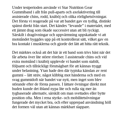
Under testperioden använde vi Star Nutrition Gear
Gummiband i allt från pull-aparts och axelaktivering till
assisterade chins, rodd, knäböj och olika rörlighetsövningar.
Det första vi reagerade på var att bandet gav en tydlig, distinkt
spänst direkt från start. Det kändes “levande” i materialet, med
ett jämnt drag som ökade successivt utan att bli ryckigt.
Särskilt i dragövningar och uppvärmning uppskattade vi att
motståndet byggdes upp på ett kontrollerat sätt, vilket gav en
bra kontakt i musklerna och gjorde det lätt att hitta rätt teknik.
Det märktes också att det här är ett band som trivs bäst när det
får arbeta över lite större rörelser. I assisterade chins och vid
extra motstånd i knäböj upplevde vi bandet som stabilt,
följsamt och tillräckligt förutsägbart för att kännas tryggt
under belastning. Ytan hade den där typiska känslan av rent
gummi – lätt sträv, något klibbig mot händerna och med en
svag gummidoft när bandet var nytt, men inget som blev
störande efter de första passen. I lättare övningar direkt mot
huden kunde det ibland nypa lite och rulla sig mer än
tygbaserade alternativ, särskilt om man svettades eller bytte
position ofta. Men i rena styrke- och mobilitetsövningar
fungerade det mycket bra, och efter upprepad användning höll
det formen väl utan att kännas märkbart slappare.