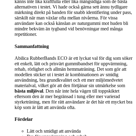
känns inte lika kraftfulla eller lika mångsidiga som de bästa
alternativen i testet. Vi hade också gärna sett ännu tydligare
märkning direkt på banden för snabb identifiering under pass,
särskilt när man växlar ofta mellan nivåerna. För vissa
användare kan också känslan av naturgummi mot huden bli
mindre bekväm än tygband vid benövningar med många
repetitioner.
Sammanfattning
Abilica RubberBands ECO är ett lyckat val för dig som söker
ett enkelt, lätt och prisvärt gummibandset för uppvärmning,
rehab, rörlighet och allmän hemmaträning. Det som gör att
modellen sticker ut i testet är kombinationen av smidig
användning, bra grundkvalitet och ett mer miljömedvetet
materialval, vilket gör att den förtjänar sin utmärkelse som
bästa miljöval
. Den når inte hela vägen till toppskiktet
eftersom den är mer begränsad i tung eller mer varierad
styrketräning, men för rätt användare är det här ett mycket bra
köp som är lätt att använda ofta.
Fördelar
Lätt och smidigt att använda