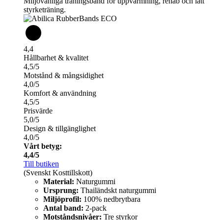
Miljövänliga träningsband för uppvärmning, rehab och lätt
styrketräning.
4,4
Hållbarhet & kvalitet
4,5/5
Motstånd & mångsidighet
4,0/5
Komfort & användning
4,5/5
Prisvärde
5,0/5
Design & tillgänglighet
4,0/5
Vårt betyg:
4,4/5
Till butiken
(Svenskt Kosttillskott)
Material:
Naturgummi
Ursprung:
Thailändskt naturgummi
Miljöprofil:
100% nedbrytbara
Antal band:
2-pack
Motståndsnivåer:
Tre styrkor