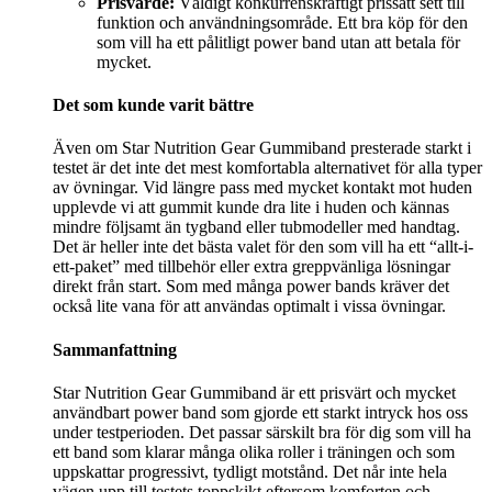
Prisvärde:
Väldigt konkurrenskraftigt prissatt sett till
funktion och användningsområde. Ett bra köp för den
som vill ha ett pålitligt power band utan att betala för
mycket.
Det som kunde varit bättre
Även om Star Nutrition Gear Gummiband presterade starkt i
testet är det inte det mest komfortabla alternativet för alla typer
av övningar. Vid längre pass med mycket kontakt mot huden
upplevde vi att gummit kunde dra lite i huden och kännas
mindre följsamt än tygband eller tubmodeller med handtag.
Det är heller inte det bästa valet för den som vill ha ett “allt-i-
ett-paket” med tillbehör eller extra greppvänliga lösningar
direkt från start. Som med många power bands kräver det
också lite vana för att användas optimalt i vissa övningar.
Sammanfattning
Star Nutrition Gear Gummiband är ett prisvärt och mycket
användbart power band som gjorde ett starkt intryck hos oss
under testperioden. Det passar särskilt bra för dig som vill ha
ett band som klarar många olika roller i träningen och som
uppskattar progressivt, tydligt motstånd. Det når inte hela
vägen upp till testets toppskikt eftersom komforten och