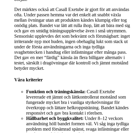
Det märktes också att Casall Exetube är gjort för att användas
ofta. Under passen hemma var det enkelt att snabbt växla
mellan övningar utan att produkten kändes klumpig eller tog
onödig plats. Bandet var lätt att rulla ihop, lätt att bära med sig
och gav en smidig träningsupplevelse även i små utrymmen.
Sensoriskt upplevdes det som bekvämt och förutsägbart: inget
irriterande nyp mot huden, ingen obehaglig lukt som stack ut
under de första användningarna och inga tydliga
svaghetstecken i handtag eller infästningar efter många pass.
Det gav en mer “färdig” känsla än flera billigare alternativ i
testet, särskilt i dragövningar där kontroll och jämnt motstånd
betyder mycket.
Våra kriterier
Funktion och träningskänsla:
Casall Exetube
levererade ett jämnt och lättkontrollerat motstånd som
fungerade mycket bra i vanliga styrkeövningar för
överkropp och lättare helkroppsträning. Bandet kändes
responsivt och gav bra kontakt i rörelsen.
Hållbarhet och byggkvalitet:
Under 8–12 veckors
användning höll bandet formen väl. Vi såg inga tydliga
problem med försämrad spänst, svaga infästningar eller