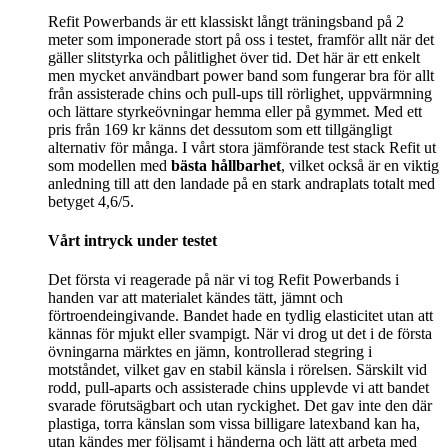
Refit Powerbands är ett klassiskt långt träningsband på 2
meter som imponerade stort på oss i testet, framför allt när det
gäller slitstyrka och pålitlighet över tid. Det här är ett enkelt
men mycket användbart power band som fungerar bra för allt
från assisterade chins och pull-ups till rörlighet, uppvärmning
och lättare styrkeövningar hemma eller på gymmet. Med ett
pris från 169 kr känns det dessutom som ett tillgängligt
alternativ för många. I vårt stora jämförande test stack Refit ut
som modellen med
bästa hållbarhet
, vilket också är en viktig
anledning till att den landade på en stark andraplats totalt med
betyget 4,6/5.
Vårt intryck under testet
Det första vi reagerade på när vi tog Refit Powerbands i
handen var att materialet kändes tätt, jämnt och
förtroendeingivande. Bandet hade en tydlig elasticitet utan att
kännas för mjukt eller svampigt. När vi drog ut det i de första
övningarna märktes en jämn, kontrollerad stegring i
motståndet, vilket gav en stabil känsla i rörelsen. Särskilt vid
rodd, pull-aparts och assisterade chins upplevde vi att bandet
svarade förutsägbart och utan ryckighet. Det gav inte den där
plastiga, torra känslan som vissa billigare latexband kan ha,
utan kändes mer följsamt i händerna och lätt att arbeta med