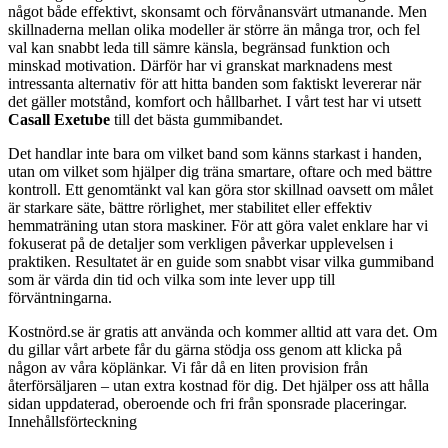
något både effektivt, skonsamt och förvånansvärt utmanande. Men
skillnaderna mellan olika modeller är större än många tror, och fel
val kan snabbt leda till sämre känsla, begränsad funktion och
minskad motivation. Därför har vi granskat marknadens mest
intressanta alternativ för att hitta banden som faktiskt levererar när
det gäller motstånd, komfort och hållbarhet. I vårt test har vi utsett
Casall Exetube
till det bästa gummibandet.
Det handlar inte bara om vilket band som känns starkast i handen,
utan om vilket som hjälper dig träna smartare, oftare och med bättre
kontroll. Ett genomtänkt val kan göra stor skillnad oavsett om målet
är starkare säte, bättre rörlighet, mer stabilitet eller effektiv
hemmaträning utan stora maskiner. För att göra valet enklare har vi
fokuserat på de detaljer som verkligen påverkar upplevelsen i
praktiken. Resultatet är en guide som snabbt visar vilka gummiband
som är värda din tid och vilka som inte lever upp till
förväntningarna.
Kostnörd.se är gratis att använda och kommer alltid att vara det. Om
du gillar vårt arbete får du gärna stödja oss genom att klicka på
någon av våra köplänkar. Vi får då en liten provision från
återförsäljaren – utan extra kostnad för dig. Det hjälper oss att hålla
sidan uppdaterad, oberoende och fri från sponsrade placeringar.
Innehållsförteckning