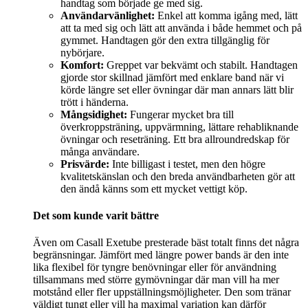
handtag som började ge med sig.
Användarvänlighet:
Enkel att komma igång med, lätt
att ta med sig och lätt att använda i både hemmet och på
gymmet. Handtagen gör den extra tillgänglig för
nybörjare.
Komfort:
Greppet var bekvämt och stabilt. Handtagen
gjorde stor skillnad jämfört med enklare band när vi
körde längre set eller övningar där man annars lätt blir
trött i händerna.
Mångsidighet:
Fungerar mycket bra till
överkroppsträning, uppvärmning, lättare rehabliknande
övningar och reseträning. Ett bra allroundredskap för
många användare.
Prisvärde:
Inte billigast i testet, men den högre
kvalitetskänslan och den breda användbarheten gör att
den ändå känns som ett mycket vettigt köp.
Det som kunde varit bättre
Även om Casall Exetube presterade bäst totalt finns det några
begränsningar. Jämfört med längre power bands är den inte
lika flexibel för tyngre benövningar eller för användning
tillsammans med större gymövningar där man vill ha mer
motstånd eller fler uppställningsmöjligheter. Den som tränar
väldigt tungt eller vill ha maximal variation kan därför