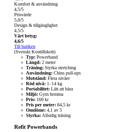
Komfort & användning
4,5/5
Prisvärde
5,0/5
Design & tillgänglighet
4,5/5
Vårt betyg:
4,6/5
Till butiken
(Svenskt Kosttillskott)
Typ:
Powerband
Längd:
2 meter
Träning:
Styrka stretching
Användning:
Chins pull-ups
Motstånd:
Flera nivåer
Röd nivå:
1–14 kg
Portabilitet:
Lätt att bära
Miljö:
Gym hemma
Pris:
169 kr
Pris per meter:
84,5 kr
Omdöme:
4,1 av 5
Styrka:
Allsidig träning
Refit Powerbands