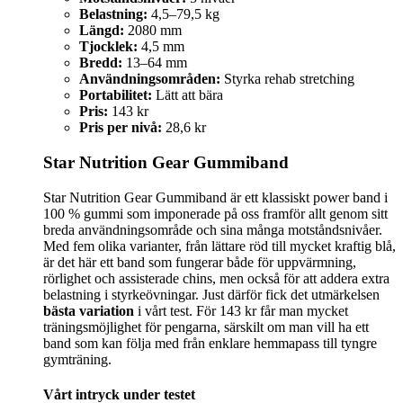
Belastning:
4,5–79,5 kg
Längd:
2080 mm
Tjocklek:
4,5 mm
Bredd:
13–64 mm
Användningsområden:
Styrka rehab stretching
Portabilitet:
Lätt att bära
Pris:
143 kr
Pris per nivå:
28,6 kr
Star Nutrition Gear Gummiband
Star Nutrition Gear Gummiband är ett klassiskt power band i
100 % gummi som imponerade på oss framför allt genom sitt
breda användningsområde och sina många motståndsnivåer.
Med fem olika varianter, från lättare röd till mycket kraftig blå,
är det här ett band som fungerar både för uppvärmning,
rörlighet och assisterade chins, men också för att addera extra
belastning i styrkeövningar. Just därför fick det utmärkelsen
bästa variation
i vårt test. För 143 kr får man mycket
träningsmöjlighet för pengarna, särskilt om man vill ha ett
band som kan följa med från enklare hemmapass till tyngre
gymträning.
Vårt intryck under testet