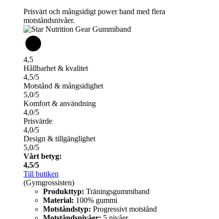
Prisvärt och mångsidigt power band med flera
motståndsnivåer.
4,5
Hållbarhet & kvalitet
4,5/5
Motstånd & mångsidighet
5,0/5
Komfort & användning
4,0/5
Prisvärde
4,0/5
Design & tillgänglighet
5,0/5
Vårt betyg:
4,5/5
Till butiken
(Gymgrossisten)
Produkttyp:
Träningsgummiband
Material:
100% gummi
Motståndstyp:
Progressivt motstånd
Motståndsnivåer:
5 nivåer