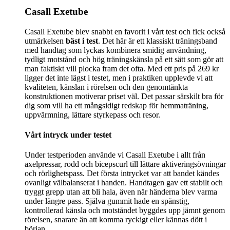
Casall Exetube
Casall Exetube blev snabbt en favorit i vårt test och fick också
utmärkelsen
bäst i test
. Det här är ett klassiskt träningsband
med handtag som lyckas kombinera smidig användning,
tydligt motstånd och hög träningskänsla på ett sätt som gör att
man faktiskt vill plocka fram det ofta. Med ett pris på 269 kr
ligger det inte lägst i testet, men i praktiken upplevde vi att
kvaliteten, känslan i rörelsen och den genomtänkta
konstruktionen motiverar priset väl. Det passar särskilt bra för
dig som vill ha ett mångsidigt redskap för hemmaträning,
uppvärmning, lättare styrkepass och resor.
Vårt intryck under testet
Under testperioden använde vi Casall Exetube i allt från
axelpressar, rodd och bicepscurl till lättare aktiveringsövningar
och rörlighetspass. Det första intrycket var att bandet kändes
ovanligt välbalanserat i handen. Handtagen gav ett stabilt och
tryggt grepp utan att bli hala, även när händerna blev varma
under längre pass. Själva gummit hade en spänstig,
kontrollerad känsla och motståndet byggdes upp jämnt genom
rörelsen, snarare än att komma ryckigt eller kännas dött i
början.