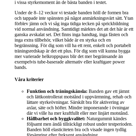
i vissa styrkemoment än de bästa banden i testet.
Under de 8–12 veckor vi testade banden höll de formen bra
och tappade inte spänsten på något anmärkningsvärt sätt. Ytan
förblev jämn och vi såg inga tidiga tecken på sprickbildning
vid normal användning. Samtidigt märktes det att det här är ett
ganska avskalat set. Det finns inga handtag, inga fästen och
inga extra tillbehör, vilket både är en styrka och en
begränsning. För dig som vill ha ett rent, enkelt och portabelt
träningsredskap är det ett plus. För dig som vill kunna bygga
mer varierade helkroppspass blir det mer begränsande än
exempelvis tube-baserade alternativ eller kraftigare power
bands.
Våra kriterier
Funktion och träningskänsla:
Banden gav ett jämnt
och lättkontrollerat motstånd i uppvärmning, rehab och
lättare styrkeövningar. Särskilt bra för aktivering av
axlar, säte och höfter. Mindre imponerande i övningar
där vi ville ha mer kraftfullt eller mer linjärt motstånd.
Hållbarhet och byggkvalitet:
Naturgummit kändes
följsamt men ändå tillräckligt robust under testperioden.
Banden höll elasticiteten bra och visade ingen tydlig
försämring efter frekvent användning.