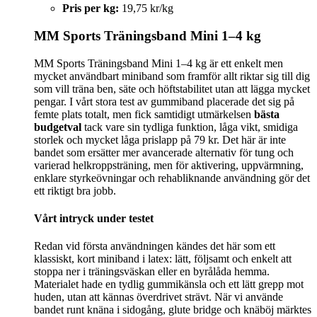
Pris per kg:
19,75 kr/kg
MM Sports Träningsband Mini 1–4 kg
MM Sports Träningsband Mini 1–4 kg är ett enkelt men
mycket användbart miniband som framför allt riktar sig till dig
som vill träna ben, säte och höftstabilitet utan att lägga mycket
pengar. I vårt stora test av gummiband placerade det sig på
femte plats totalt, men fick samtidigt utmärkelsen
bästa
budgetval
tack vare sin tydliga funktion, låga vikt, smidiga
storlek och mycket låga prislapp på 79 kr. Det här är inte
bandet som ersätter mer avancerade alternativ för tung och
varierad helkroppsträning, men för aktivering, uppvärmning,
enklare styrkeövningar och rehabliknande användning gör det
ett riktigt bra jobb.
Vårt intryck under testet
Redan vid första användningen kändes det här som ett
klassiskt, kort miniband i latex: lätt, följsamt och enkelt att
stoppa ner i träningsväskan eller en byrålåda hemma.
Materialet hade en tydlig gummikänsla och ett lätt grepp mot
huden, utan att kännas överdrivet strävt. När vi använde
bandet runt knäna i sidogång, glute bridge och knäböj märktes