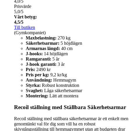
4,0/5
Prisvärde
5,0/5
Vårt betyg:
4,5/5
Till butiken
(Gymkompaniet)
Maxbelastning:
270 kg
Säkerhetsarmar:
5 höjdlägen
Armarnas längd:
40 cm
J-hooks:
14 höjdlägen
Ramgaranti:
5 år
J-hook garanti:
3 år
Pris:
2490 kr
Pris per kg:
9,2 kr/kg
Användning:
Hemmagym
Styrka:
Robust konstruktion
Svaghet:
Låga säkerhetsarmar
Montering:
Lätt att montera
Recoil ställning med Ställbara Säkerhetsarmar
Recoil ställning med ställbara säkerhetsarmar är ett enkelt men
genomtänkt val för dig som vill ha en robust
skivstångsställning till hemmagymmet utan att budgeten drar