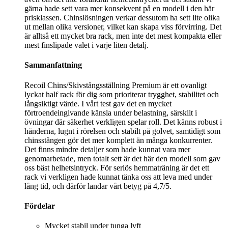
gärna hade sett vara mer konsekvent på en modell i den här
prisklassen. Chinslösningen verkar dessutom ha sett lite olika
ut mellan olika versioner, vilket kan skapa viss förvirring. Det
är alltså ett mycket bra rack, men inte det mest kompakta eller
mest finslipade valet i varje liten detalj.
Sammanfattning
Recoil Chins/Skivstångsställning Premium är ett ovanligt
lyckat half rack för dig som prioriterar trygghet, stabilitet och
långsiktigt värde. I vårt test gav det en mycket
förtroendeingivande känsla under belastning, särskilt i
övningar där säkerhet verkligen spelar roll. Det känns robust i
händerna, lugnt i rörelsen och stabilt på golvet, samtidigt som
chinsstången gör det mer komplett än många konkurrenter.
Det finns mindre detaljer som hade kunnat vara mer
genomarbetade, men totalt sett är det här den modell som gav
oss bäst helhetsintryck. För seriös hemmaträning är det ett
rack vi verkligen hade kunnat tänka oss att leva med under
lång tid, och därför landar vårt betyg på 4,7/5.
Fördelar
Mycket stabil under tunga lyft