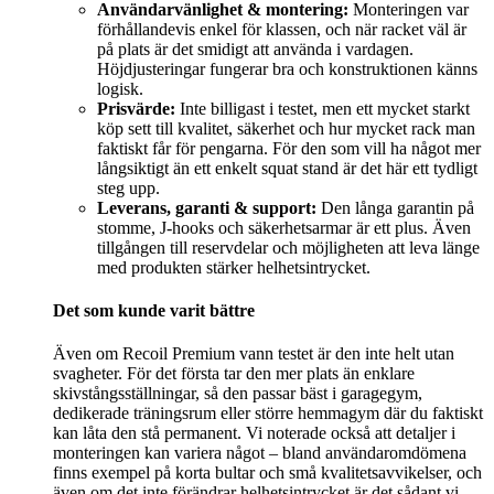
Användarvänlighet & montering:
Monteringen var
förhållandevis enkel för klassen, och när racket väl är
på plats är det smidigt att använda i vardagen.
Höjdjusteringar fungerar bra och konstruktionen känns
logisk.
Prisvärde:
Inte billigast i testet, men ett mycket starkt
köp sett till kvalitet, säkerhet och hur mycket rack man
faktiskt får för pengarna. För den som vill ha något mer
långsiktigt än ett enkelt squat stand är det här ett tydligt
steg upp.
Leverans, garanti & support:
Den långa garantin på
stomme, J-hooks och säkerhetsarmar är ett plus. Även
tillgången till reservdelar och möjligheten att leva länge
med produkten stärker helhetsintrycket.
Det som kunde varit bättre
Även om Recoil Premium vann testet är den inte helt utan
svagheter. För det första tar den mer plats än enklare
skivstångsställningar, så den passar bäst i garagegym,
dedikerade träningsrum eller större hemmagym där du faktiskt
kan låta den stå permanent. Vi noterade också att detaljer i
monteringen kan variera något – bland användaromdömena
finns exempel på korta bultar och små kvalitetsavvikelser, och
även om det inte förändrar helhetsintrycket är det sådant vi