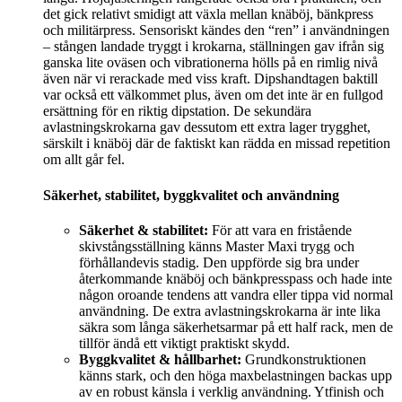
det gick relativt smidigt att växla mellan knäböj, bänkpress
och militärpress. Sensoriskt kändes den “ren” i användningen
– stången landade tryggt i krokarna, ställningen gav ifrån sig
ganska lite oväsen och vibrationerna hölls på en rimlig nivå
även när vi rerackade med viss kraft. Dipshandtagen baktill
var också ett välkommet plus, även om det inte är en fullgod
ersättning för en riktig dipstation. De sekundära
avlastningskrokarna gav dessutom ett extra lager trygghet,
särskilt i knäböj där de faktiskt kan rädda en missad repetition
om allt går fel.
Säkerhet, stabilitet, byggkvalitet och användning
Säkerhet & stabilitet:
För att vara en fristående
skivstångsställning känns Master Maxi trygg och
förhållandevis stadig. Den uppförde sig bra under
återkommande knäböj och bänkpresspass och hade inte
någon oroande tendens att vandra eller tippa vid normal
användning. De extra avlastningskrokarna är inte lika
säkra som långa säkerhetsarmar på ett half rack, men de
tillför ändå ett viktigt praktiskt skydd.
Byggkvalitet & hållbarhet:
Grundkonstruktionen
känns stark, och den höga maxbelastningen backas upp
av en robust känsla i verklig användning. Ytfinish och