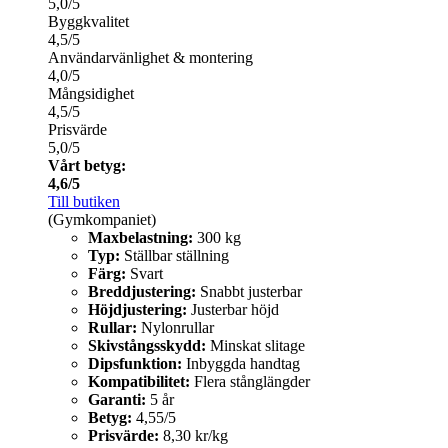
5,0/5
Byggkvalitet
4,5/5
Användarvänlighet & montering
4,0/5
Mångsidighet
4,5/5
Prisvärde
5,0/5
Vårt betyg:
4,6/5
Till butiken
(Gymkompaniet)
Maxbelastning:
300 kg
Typ:
Ställbar ställning
Färg:
Svart
Breddjustering:
Snabbt justerbar
Höjdjustering:
Justerbar höjd
Rullar:
Nylonrullar
Skivstångsskydd:
Minskat slitage
Dipsfunktion:
Inbyggda handtag
Kompatibilitet:
Flera stånglängder
Garanti:
5 år
Betyg:
4,55/5
Prisvärde:
8,30 kr/kg