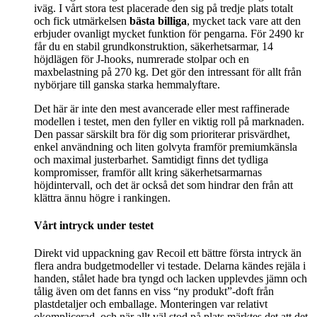
iväg. I vårt stora test placerade den sig på tredje plats totalt
och fick utmärkelsen
bästa billiga
, mycket tack vare att den
erbjuder ovanligt mycket funktion för pengarna. För 2490 kr
får du en stabil grundkonstruktion, säkerhetsarmar, 14
höjdlägen för J-hooks, numrerade stolpar och en
maxbelastning på 270 kg. Det gör den intressant för allt från
nybörjare till ganska starka hemmalyftare.
Det här är inte den mest avancerade eller mest raffinerade
modellen i testet, men den fyller en viktig roll på marknaden.
Den passar särskilt bra för dig som prioriterar prisvärdhet,
enkel användning och liten golvyta framför premiumkänsla
och maximal justerbarhet. Samtidigt finns det tydliga
kompromisser, framför allt kring säkerhetsarmarnas
höjdintervall, och det är också det som hindrar den från att
klättra ännu högre i rankingen.
Vårt intryck under testet
Direkt vid uppackning gav Recoil ett bättre första intryck än
flera andra budgetmodeller vi testade. Delarna kändes rejäla i
handen, stålet hade bra tyngd och lacken upplevdes jämn och
tålig även om det fanns en viss “ny produkt”-doft från
plastdetaljer och emballage. Monteringen var relativt
okomplicerad, och när allt väl stod på plats märktes det att det