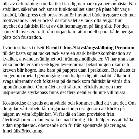
blir av och träning som faktiskt tar dig närmare nya personbästa. När
stabilitet, säkerhet och smart funktionalitet sitter på plats blir varje
knäböj, bänkpress och press ovanför huvudet både tryggare och mer
motiverande. Det är också därför valet av rack ofta avgör hur
mycket du faktiskt får ut av ditt hemmagym på lång sikt. För den
som vill investera rätt från början kan rätt modell spara både pengar,
plats och frustration.
I vårt test har vi utsett
Recoil Chins/Skivstångsställning Premium
till det bästa squat racket tack vare en stark helhetskombination av
kvalitet, användarvänlighet och träningsmöjligheter. Vi har granskat
vilka modeller som verkligen levererar när belastningen ökar och
kraven blir högre, inte bara på pappret utan i praktiken. Resultatet är
en genomarbetad genomgång som hjälper dig att snabbt sålla bort
svaga alternativ och fokusera på de rack som faktiskt är värda din
uppmärksamhet. Om målet är ett säkrare, effektivare och mer
inspirerande styrkepass finns det flera detaljer du inte vill missa.
Kostnörd.se är gratis att använda och kommer alltid att vara det. Om
du gillar vårt arbete får du gärna stödja oss genom att klicka på
någon av våra köplänkar. Vi får då en liten provision från
återförsäljaren – utan extra kostnad för dig. Det hjälper oss att hålla
sidan uppdaterad, oberoende och fri från sponsrade placeringar.
Innehållsförteckning