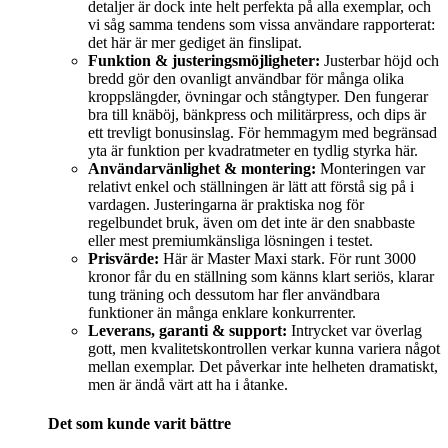
detaljer är dock inte helt perfekta på alla exemplar, och
vi såg samma tendens som vissa användare rapporterat:
det här är mer gediget än finslipat.
Funktion & justeringsmöjligheter:
Justerbar höjd och
bredd gör den ovanligt användbar för många olika
kroppslängder, övningar och stångtyper. Den fungerar
bra till knäböj, bänkpress och militärpress, och dips är
ett trevligt bonusinslag. För hemmagym med begränsad
yta är funktion per kvadratmeter en tydlig styrka här.
Användarvänlighet & montering:
Monteringen var
relativt enkel och ställningen är lätt att förstå sig på i
vardagen. Justeringarna är praktiska nog för
regelbundet bruk, även om det inte är den snabbaste
eller mest premiumkänsliga lösningen i testet.
Prisvärde:
Här är Master Maxi stark. För runt 3000
kronor får du en ställning som känns klart seriös, klarar
tung träning och dessutom har fler användbara
funktioner än många enklare konkurrenter.
Leverans, garanti & support:
Intrycket var överlag
gott, men kvalitetskontrollen verkar kunna variera något
mellan exemplar. Det påverkar inte helheten dramatiskt,
men är ändå värt att ha i åtanke.
Det som kunde varit bättre