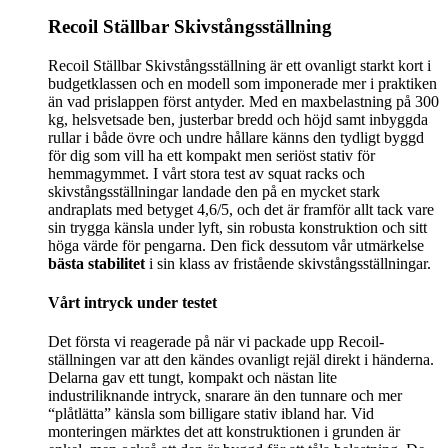
Recoil Ställbar Skivstångsställning
Recoil Ställbar Skivstångsställning är ett ovanligt starkt kort i
budgetklassen och en modell som imponerade mer i praktiken
än vad prislappen först antyder. Med en maxbelastning på 300
kg, helsvetsade ben, justerbar bredd och höjd samt inbyggda
rullar i både övre och undre hållare känns den tydligt byggd
för dig som vill ha ett kompakt men seriöst stativ för
hemmagymmet. I vårt stora test av squat racks och
skivstångsställningar landade den på en mycket stark
andraplats med betyget 4,6/5, och det är framför allt tack vare
sin trygga känsla under lyft, sin robusta konstruktion och sitt
höga värde för pengarna. Den fick dessutom vår utmärkelse
bästa stabilitet
i sin klass av fristående skivstångsställningar.
Vårt intryck under testet
Det första vi reagerade på när vi packade upp Recoil-
ställningen var att den kändes ovanligt rejäl direkt i händerna.
Delarna gav ett tungt, kompakt och nästan lite
industriliknande intryck, snarare än den tunnare och mer
“plåtlätta” känsla som billigare stativ ibland har. Vid
monteringen märktes det att konstruktionen i grunden är