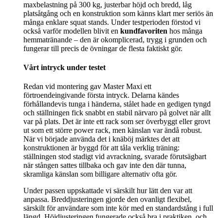
maxbelastning på 300 kg, justerbar höjd och bredd, låg
platsåtgång och en konstruktion som känns klart mer seriös än
många enklare squat stands. Under testperioden förstod vi
också varför modellen blivit en
kundfavoriten
hos många
hemmatränande – den är okomplicerad, trygg i grunden och
fungerar till precis de övningar de flesta faktiskt gör.
Vårt intryck under testet
Redan vid montering gav Master Maxi ett
förtroendeingivande första intryck. Delarna kändes
förhållandevis tunga i händerna, stålet hade en gedigen tyngd
och ställningen fick snabbt en stabil närvaro på golvet när allt
var på plats. Det är inte ett rack som ser överbyggt eller grovt
ut som ett större power rack, men känslan var ändå robust.
När vi började använda det i knäböj märktes det att
konstruktionen är byggd för att tåla verklig träning:
ställningen stod stadigt vid avrackning, svarade förutsägbart
när stången sattes tillbaka och gav inte den där tunna,
skramliga känslan som billigare alternativ ofta gör.
Under passen uppskattade vi särskilt hur lätt den var att
anpassa. Breddjusteringen gjorde den ovanligt flexibel,
särskilt för användare som inte kör med en standardstång i full
längd. Höjdjusteringen fungerade också bra i praktiken, och