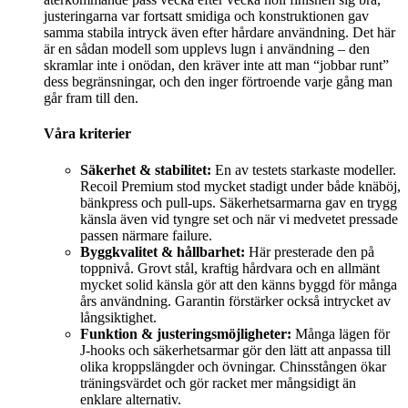
justeringarna var fortsatt smidiga och konstruktionen gav
samma stabila intryck även efter hårdare användning. Det här
är en sådan modell som upplevs lugn i användning – den
skramlar inte i onödan, den kräver inte att man “jobbar runt”
dess begränsningar, och den inger förtroende varje gång man
går fram till den.
Våra kriterier
Säkerhet & stabilitet:
En av testets starkaste modeller.
Recoil Premium stod mycket stadigt under både knäböj,
bänkpress och pull-ups. Säkerhetsarmarna gav en trygg
känsla även vid tyngre set och när vi medvetet pressade
passen närmare failure.
Byggkvalitet & hållbarhet:
Här presterade den på
toppnivå. Grovt stål, kraftig hårdvara och en allmänt
mycket solid känsla gör att den känns byggd för många
års användning. Garantin förstärker också intrycket av
långsiktighet.
Funktion & justeringsmöjligheter:
Många lägen för
J-hooks och säkerhetsarmar gör den lätt att anpassa till
olika kroppslängder och övningar. Chinsstången ökar
träningsvärdet och gör racket mer mångsidigt än
enklare alternativ.