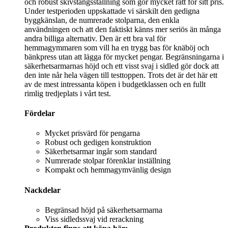
och robust skivstångsställning som gör mycket rätt för sitt pris.
Under testperioden uppskattade vi särskilt den gedigna
byggkänslan, de numrerade stolparna, den enkla
användningen och att den faktiskt känns mer seriös än många
andra billiga alternativ. Den är ett bra val för
hemmagymmaren som vill ha en trygg bas för knäböj och
bänkpress utan att lägga för mycket pengar. Begränsningarna i
säkerhetsarmarnas höjd och ett visst svaj i sidled gör dock att
den inte når hela vägen till testtoppen. Trots det är det här ett
av de mest intressanta köpen i budgetklassen och en fullt
rimlig tredjeplats i vårt test.
Fördelar
Mycket prisvärd för pengarna
Robust och gedigen konstruktion
Säkerhetsarmar ingår som standard
Numrerade stolpar förenklar inställning
Kompakt och hemmagymvänlig design
Nackdelar
Begränsad höjd på säkerhetsarmarna
Viss sidledssvaj vid rerackning