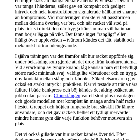
en högre klass än många enklare alternativ vi testat. Delarna
var tunga i händerna, stålet gav ett kompakt och gediget
intryck och hela konstruktionen signalerade hållbarhet snarare
än kompromiss. Vid monteringen märkte vi att passformen
mellan delarna överlag var bra, och när racket väl stod på
plats fick vi direkt den där trygga känslan man vill ha innan
man börjar lägga på vikt. Det fanns inget “rangligt” eller
ihåligt över upplevelsen – tvärtom kändes det tätt, stabilt och
mekaniskt förtroendeingivande.
I själva träningen var det framför allt hur racket uppförde sig
under belastning som gjorde att det drog ifrån konkurrenterna.
Vid avrackning av tyngre knäböj låg känslan nära ett betydligt
större rack: minimalt svaj, väldigt lite vibrationer och en trygg,
dov kontakt mellan stång och J-hooks. Säkerhetsarmarna gav
också ett starkt intryck i praktiken. När vi testade att träna nära
failure i både bänkpress och böj kändes det aldrig osäkert att
jobba utan passare.
Chinsstången
var ett stort plus i vardagen
och gjorde modellen mer komplett än många andra half racks
i testet. Greppet och höjden fungerade bra, särskilt för längre
användare, och det gav rackets helhet ett tydligt mervärde i
mindre hemmagym där varje funktion behöver motivera sin
plats.
Det vi också gillade var hur racket kändes över tid. Efter
återkommande pass vecka efter vecka höll finishen sig bra,