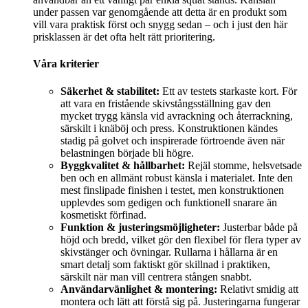
under passen var genomgående att detta är en produkt som
vill vara praktisk först och snygg sedan – och i just den här
prisklassen är det ofta helt rätt prioritering.
Våra kriterier
Säkerhet & stabilitet:
Ett av testets starkaste kort. För
att vara en fristående skivstångsställning gav den
mycket trygg känsla vid avrackning och återrackning,
särskilt i knäböj och press. Konstruktionen kändes
stadig på golvet och inspirerade förtroende även när
belastningen började bli högre.
Byggkvalitet & hållbarhet:
Rejäl stomme, helsvetsade
ben och en allmänt robust känsla i materialet. Inte den
mest finslipade finishen i testet, men konstruktionen
upplevdes som gedigen och funktionell snarare än
kosmetiskt förfinad.
Funktion & justeringsmöjligheter:
Justerbar både på
höjd och bredd, vilket gör den flexibel för flera typer av
skivstänger och övningar. Rullarna i hållarna är en
smart detalj som faktiskt gör skillnad i praktiken,
särskilt när man vill centrera stången snabbt.
Användarvänlighet & montering:
Relativt smidig att
montera och lätt att förstå sig på. Justeringarna fungerar