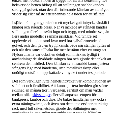
enkel, men också att den är byggd för att tåla belastning. De
helsvetsade benen bidrog till att ställningen snabbt kändes
stadig på golvet, utan den där irriterande känslan av att något
vrider sig eller måste efterspännas hela tiden för att stå rätt.
I själva träningen gjorde den ett mycket gott intryck, särskilt i
knäböj och stående press. När vi rackade av stången kändes
ställningen förvånansvärt lugn och trygg, med mindre svaj än
flera andra modeller i samma prisklass. Vid tyngre set
upplevde vi att den stod kvar med bra självförtroende på
golvet, och den gav en trygg känsla både när stången lyftes ut
och när den sattes tillbaka lite mer bestämt efter ett tungt set.
Nylonrullarna var också en detalj som märktes tydligt i
användning: de skyddade stången bra och gjorde det enkelt att
centrera den i sidled. Den känslan av att snabbt kunna justera
stångens läge med händerna, utan metalliskt skrap eller
onödigt motstånd, uppskattade vi mycket under testperioden.
Det som verkligen lyfte helhetsintrycket var kombinationen av
stabilitet och flexibilitet. Att kunna justera bredden gör större
skillnad än många tror i vardagen, särskilt om man växlar
mellan olika
skivstänger
eller vill anpassa setupen för
bänkpress, knäböj och dips. De bakre handtagen gav också
extra träningsvärde, och även om detta inte ersätter ett riktigt
rack med full säkerhetsbur, gjorde det ställningen mer
användbar än ett vanligt par enkla squat stands. Känslan