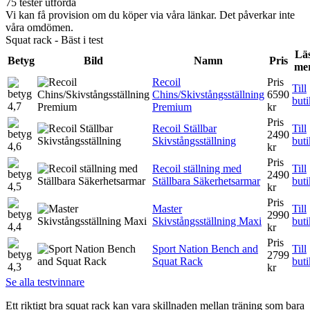
75 tester utförda
Vi kan få provision om du köper via våra länkar. Det påverkar inte
våra omdömen.
Squat rack - Bäst i test
Lä
Betyg
Bild
Namn
Pris
me
Recoil
Pris
Till
Chins/Skivstångsställning
6590
buti
4,7
Premium
kr
Pris
Recoil Ställbar
Till
2490
Skivstångsställning
buti
4,6
kr
Pris
Recoil ställning med
Till
2490
Ställbara Säkerhetsarmar
buti
4,5
kr
Pris
Master
Till
2990
Skivstångsställning Maxi
buti
4,4
kr
Pris
Sport Nation Bench and
Till
2799
Squat Rack
buti
4,3
kr
Se alla testvinnare
Ett riktigt bra squat rack kan vara skillnaden mellan träning som bara