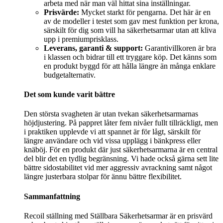
arbeta med när man väl hittat sina inställningar.
Prisvärde:
Mycket starkt för pengarna. Det här är en
av de modeller i testet som gav mest funktion per krona,
särskilt för dig som vill ha säkerhetsarmar utan att kliva
upp i premiumprisklass.
Leverans, garanti & support:
Garantivillkoren är bra
i klassen och bidrar till ett tryggare köp. Det känns som
en produkt byggd för att hålla längre än många enklare
budgetalternativ.
Det som kunde varit bättre
Den största svagheten är utan tvekan säkerhetsarmarnas
höjdjustering. På pappret låter fem nivåer fullt tillräckligt, men
i praktiken upplevde vi att spannet är för lågt, särskilt för
längre användare och vid vissa upplägg i bänkpress eller
knäböj. För en produkt där just säkerhetsarmarna är en central
del blir det en tydlig begränsning. Vi hade också gärna sett lite
bättre sidostabilitet vid mer aggressiv avrackning samt något
längre justerbara stolpar för ännu bättre flexibilitet.
Sammanfattning
Recoil ställning med Ställbara Säkerhetsarmar är en prisvärd