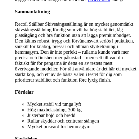
Sammanfattning
Recoil Ställbar Skivstångsställning är en mycket genomtänkt
skivstångsställning för dig som vill ha hög stabilitet, låg
platsåtgång och bra funktion utan att lägga premiumbudget.
Den känns robust, trygg och förvånansvärt seriös i praktiken,
särskilt för knäböj, pressar och allmän styrketräning i
hemmagym. Den är inte perfekt – rullarna kunde varit mer
precisa och finishen mer påkostad – men sett till vad du
faktiskt får för pengarna är detta en av testets mest
övertygande modeller. För rätt användare är det här ett mycket
starkt köp, och ett av de bästa valen i testet för dig som
prioriterar stabilitet och funktion före lyxig finish.
Fördelar
Mycket stabil vid tunga lyft
Hög maxbelastning, 300 kg
Justerbar höjd och bredd
Rullar skyddar och centrerar stången
Mycket prisvärd för hemmagym
Nackdelar