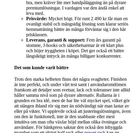
bra, men kräver lite mer handpåläggning än på dyrare
premiumlösningar. I vardagen var den ändå enkel att
leva med.
Prisvärde:
Mycket högt. För runt 2 490 kr får man en
ovanligt stabil och mångsidig lösning som klarar seriös
hemmaträning bättre än många förväntar sig i den här
prisklassen.
Leverans, garanti & support:
Fem års garanti på
stomme, J-hooks och säkerhetsarmar är ett klart plus
och höjer tryggheten i köpet. Det ger också ett bättre
långsiktigt intryck än många billigare konkurrenter.
Det som kunde varit bättre
Trots den starka helheten finns det några svagheter. Finishen
är inte perfekt, och under vårt test samt i användaromdömen
framkom att detaljer som svetsar, lack och toleranser inte alltid
håller samma nivå som på dyrare alternativ. Rullarna är i
grunden en bra idé, men de har lite väl mycket spel, vilket gör
att stången ibland rör sig mer än nödvändigt när man lastar av
eller på vikter. Vi upplevde också att justeringslösningen, även
om den är funktionell, inte är den snabbaste eller mest
intuitiva om man ofta växlar höjd mellan olika övningar och
användare. För bänkpress saknar den också den inbyggda
trygghet som ett riktigt half rack eller
power rack
kan ge.