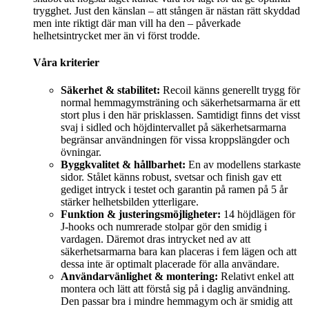
trygghet. Just den känslan – att stången är nästan rätt skyddad
men inte riktigt där man vill ha den – påverkade
helhetsintrycket mer än vi först trodde.
Våra kriterier
Säkerhet & stabilitet:
Recoil känns generellt trygg för
normal hemmagymsträning och säkerhetsarmarna är ett
stort plus i den här prisklassen. Samtidigt finns det visst
svaj i sidled och höjdintervallet på säkerhetsarmarna
begränsar användningen för vissa kroppslängder och
övningar.
Byggkvalitet & hållbarhet:
En av modellens starkaste
sidor. Stålet känns robust, svetsar och finish gav ett
gediget intryck i testet och garantin på ramen på 5 år
stärker helhetsbilden ytterligare.
Funktion & justeringsmöjligheter:
14 höjdlägen för
J-hooks och numrerade stolpar gör den smidig i
vardagen. Däremot dras intrycket ned av att
säkerhetsarmarna bara kan placeras i fem lägen och att
dessa inte är optimalt placerade för alla användare.
Användarvänlighet & montering:
Relativt enkel att
montera och lätt att förstå sig på i daglig användning.
Den passar bra i mindre hemmagym och är smidig att