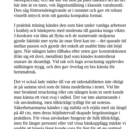
här inte är en tunn, vek lågprisställning i klassisk varuhusstil.
Den såg förtroendeingivande ut i rummet och gav ett robust
visuellt intryck trots sitt ganska kompakta format.
I praktisk träning kändes den som bäst under vanliga arbetsset
i knäböj och bänkpress med moderata till ganska tunga vikter.
J-hooksen var lätta att flytta och de numrerade stolparna
gjorde faktiskt mer nytta än man först kan tro – det sparade tid
mellan passen och gjorde det enkelt att snabbt hitta rätt höjd
igen. När stången lades tillbaka efter seten gav konstruktionen
ifrån sig ett dovt, metalliskt ljud som kändes kontrollerat
snarare än skramligt. Vid rak och lugn avrackning upplevdes
ställningen trygg, och den gav överlag en bra känsla för
hemmabruk.
Det vi också lade märke till var att sidostabiliteten inte riktigt
är på samma nivå som de bästa modellerna i testet. Vid lite
mer bestämd rerackning eller om stången kom in snett kunde
man känna ett visst svaj i sidled. Det var inte alarmerande i
vår användning, men tillräckligt tydligt för att noteras.
Säkerhetsarmarna kändes i sig stabila och rejäla med sin längd
på 40 cm, men deras höjdintervall skapade begränsningar i
praktiken. För vissa användare fungerar de fullt tillräckligt,
men för längre personer eller vid vissa bänkupplägg märkte vi
snabbt att högsta läget kunde vara för lågt för att ge optimal