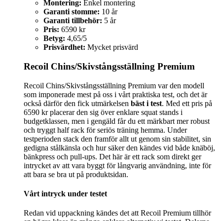
Montering:
Enkel montering
Garanti stomme:
10 år
Garanti tillbehör:
5 år
Pris:
6590 kr
Betyg:
4,65/5
Prisvärdhet:
Mycket prisvärd
Recoil Chins/Skivstångsställning Premium
Recoil Chins/Skivstångsställning Premium var den modell
som imponerade mest på oss i vårt praktiska test, och det är
också därför den fick utmärkelsen
bäst i test
. Med ett pris på
6590 kr placerar den sig över enklare squat stands i
budgetklassen, men i gengäld får du ett märkbart mer robust
och tryggt half rack för seriös träning hemma. Under
testperioden stack den framför allt ut genom sin stabilitet, sin
gedigna stålkänsla och hur säker den kändes vid både knäböj,
bänkpress och pull-ups. Det här är ett rack som direkt ger
intrycket av att vara byggt för långvarig användning, inte för
att bara se bra ut på produktsidan.
Vårt intryck under testet
Redan vid uppackning kändes det att Recoil Premium tillhör